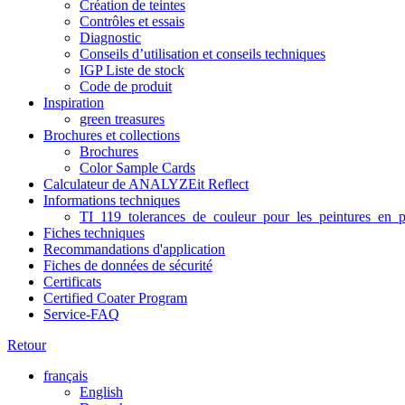
Création de teintes
Contrôles et essais
Diagnostic
Conseils d’utilisation et conseils techniques
IGP Liste de stock
Code de produit
Inspiration
green treasures
Brochures et collections
Brochures
Color Sample Cards
Calculateur de ANALYZEit Reflect
Informations techniques
TI_119_tolerances_de_couleur_pour_les_peintures_en_p
Fiches techniques
Recommandations d'application
Fiches de données de sécurité
Certificats
Certified Coater Program
Service-FAQ
Retour
français
English