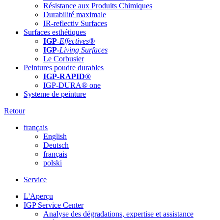
Résistance aux Produits Chimiques
Durabilité maximale
IR-reflectiv Surfaces
Surfaces esthétiques
IGP
-
Effectives®
IGP-
Living Surfaces
Le Corbusier
Peintures poudre durables
IGP-RAPID®
IGP-DURA® one
Systeme de peinture
Retour
français
English
Deutsch
français
polski
Service
L'Aperçu
IGP Service Center
Analyse des dégradations, expertise et assistance