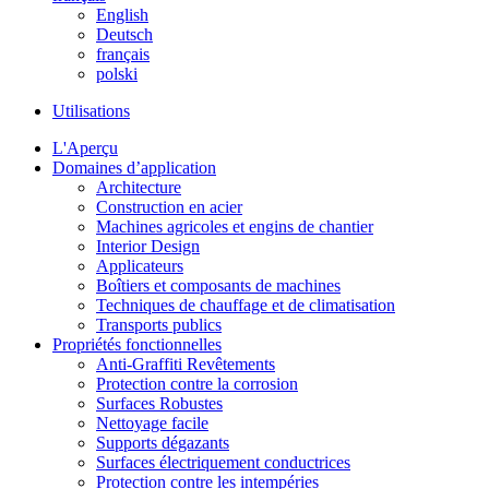
English
Deutsch
français
polski
Utilisations
L'Aperçu
Domaines d’application
Architecture
Construction en acier
Machines agricoles et engins de chantier
Interior Design
Applicateurs
Boîtiers et composants de machines
Techniques de chauffage et de climatisation
Transports publics
Propriétés fonctionnelles
Anti-Graffiti Revêtements
Protection contre la corrosion
Surfaces Robustes
Nettoyage facile
Supports dégazants
Surfaces électriquement conductrices
Protection contre les intempéries