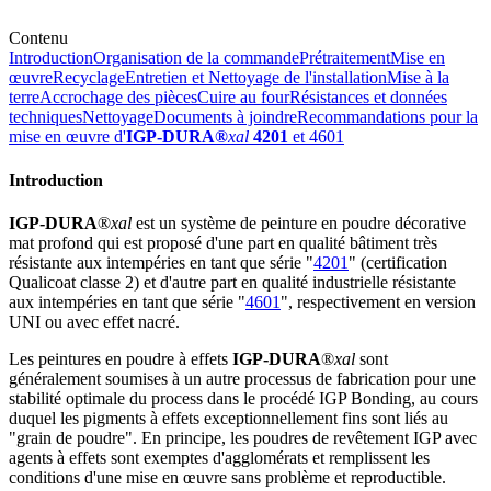
Contenu
Introduction
Organisation de la commande
Prétraitement
Mise en
œuvre
Recyclage
Entretien et Nettoyage de l'installation
Mise à la
terre
Accrochage des pièces
Cuire au four
Résistances et données
techniques
Nettoyage
Documents à joindre
Recommandations pour la
mise en œuvre d'
IGP-DURA®
xal
4201
et 4601
Introduction
IGP-DURA
®
xal
est un système de peinture en poudre décorative
mat profond qui est proposé d'une part en qualité bâtiment très
résistante aux intempéries en tant que série "
4201
" (certification
Qualicoat classe 2) et d'autre part en qualité industrielle résistante
aux intempéries en tant que série "
4601
", respectivement en version
UNI ou avec effet nacré.
Les peintures en poudre à effets
IGP-DURA
®
xal
sont
généralement soumises à un autre processus de fabrication pour une
stabilité optimale du process dans le procédé IGP Bonding, au cours
duquel les pigments à effets exceptionnellement fins sont liés au
"grain de poudre". En principe, les poudres de revêtement IGP avec
agents à effets sont exemptes d'agglomérats et remplissent les
conditions d'une mise en œuvre sans problème et reproductible.