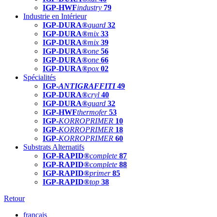
IGP-HWF
industry
79
Industrie en Intérieur
IGP-DURA®
guard
32
IGP-DURA®
mix
33
IGP-DURA®
mix
39
IGP-DURA®
one
56
IGP-DURA®
one
66
IGP-DURA®
pox
02
Spécialités
IGP-
ANTIGRAFFITI
49
IGP-DURA®
cryl
40
IGP-DURA®
guard
32
IGP-HWF
thermofer
53
IGP-
KORROPRIMER
10
IGP-
KORROPRIMER
18
IGP-
KORROPRIMER
60
Substrats Alternatifs
IGP-RAPID®
complete
87
IGP-RAPID®
complete
88
IGP-RAPID®
primer
85
IGP-RAPID®
top
38
Retour
français