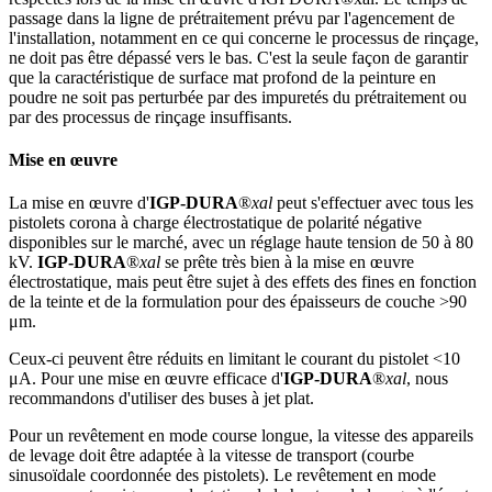
passage dans la ligne de prétraitement prévu par l'agencement de
l'installation, notamment en ce qui concerne le processus de rinçage,
ne doit pas être dépassé vers le bas. C'est la seule façon de garantir
que la caractéristique de surface mat profond de la peinture en
poudre ne soit pas perturbée par des impuretés du prétraitement ou
par des processus de rinçage insuffisants.
Mise en œuvre
La mise en œuvre d'
IGP-DURA
®
xal
peut s'effectuer avec tous les
pistolets corona à charge électrostatique de polarité négative
disponibles sur le marché, avec un réglage haute tension de 50 à 80
kV.
IGP-DURA
®
xal
se prête très bien à la mise en œuvre
électrostatique, mais peut être sujet à des effets des fines en fonction
de la teinte et de la formulation pour des épaisseurs de couche >90
μm.
Ceux-ci peuvent être réduits en limitant le courant du pistolet <10
μA. Pour une mise en œuvre efficace d'
IGP-DURA
®
xal
, nous
recommandons d'utiliser des buses à jet plat.
Pour un revêtement en mode course longue, la vitesse des appareils
de levage doit être adaptée à la vitesse de transport (courbe
sinusoïdale coordonnée des pistolets). Le revêtement en mode