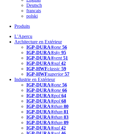
Deutsch
français
polski
Produits
L'Aperçu
Architecture en Extérieur
IGP-DURA®
one
56
IGP-DURA®
sky
95
IGP-DURA®
vent
51
IGP-DURA®
xal
42
IGP-HWF
classic
59
IGP-HWF
superior
57
Industrie en Extérieur
IGP-DURA®
one
56
IGP-DURA®
one
66
IGP-DURA®
pol
64
IGP-DURA®
pol
68
IGP-DURA®
than
80
IGP-DURA®
than
81
IGP-DURA®
than
83
IGP-DURA®
than
89
IGP-DURA®
xal
42
IGP-DURA®
xal
46