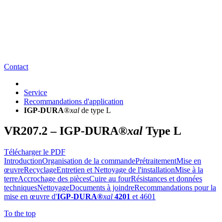
Contact
Service
Recommandations d'application
IGP-DURA
®
xal
de type L
VR207.2 –
IGP-DURA
®
xal
Type L
Télécharger le PDF
Introduction
Organisation de la commande
Prétraitement
Mise en
œuvre
Recyclage
Entretien et Nettoyage de l'installation
Mise à la
terre
Accrochage des pièces
Cuire au four
Résistances et données
techniques
Nettoyage
Documents à joindre
Recommandations pour la
mise en œuvre d'
IGP-DURA®
xal
4201
et 4601
To the top