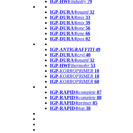
IGP-HWF
industry
79
IGP-DURA®
guard
32
IGP-DURA®
mix
33
IGP-DURA®
mix
39
IGP-DURA®
one
56
IGP-DURA®
one
66
IGP-DURA®
pox
02
IGP-
ANTIGRAFFITI
49
IGP-DURA®
cryl
40
IGP-DURA®
guard
32
IGP-HWF
thermofer
53
IGP-
KORROPRIMER
10
IGP-
KORROPRIMER
18
IGP-
KORROPRIMER
60
IGP-RAPID®
complete
87
IGP-RAPID®
complete
88
IGP-RAPID®
primer
85
IGP-RAPID®
top
38