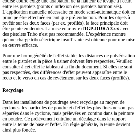
course courte exige une adaptation de la hauteur de levage à l'écart
entre les pistolets (points d'inflexion des pistolets harmonisés).
L'application manuelle nécessaire en mode semi-automatique doit en
principe être effectuée en tant que pré-enduction. Pour les objets à
revêtir sur les deux faces (par ex. profilés), la face principale doit
être peinte en dernier. La mise en œuvre d'
IGP-DURA
®
xal
avec
des pistolets Tribo n'est pas recommandée. L'expérience montre
qu'une charge tribo-électrique insuffisante est obtenue pour une mise
en œuvre efficace.
Pour une homogénéité de l'effet stable, les distances de pulvérisation
entre le pistolet et la pièce à usiner doivent être respectées. Veuillez
consulter à cet effet le tableau à la fin du document. Si elles ne sont
pas respectées, des différences d'effet peuvent apparaître entre le
recto et le verso en cas de revêtement sur les deux faces (profilés).
Recyclage
Dans les installations de poudrage avec recyclage au moyen de
cyclones, les particules de poudre et d'effet les plus fines ne sont pas
séparées dans le cyclone, mais prélevées en continu dans la peinture
en poudre. Ce prélèvement entraîne un décalage dans le rapport
entre la teinte de base et l'effet. En règle générale, la teinte devient
ainsi plus foncée.