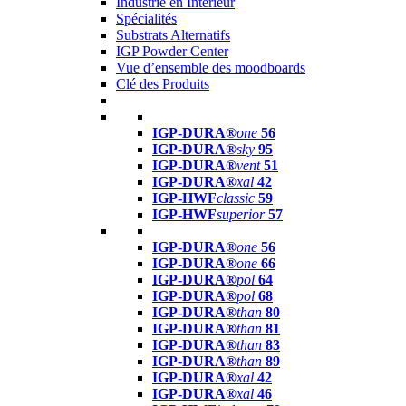
Industrie en Intérieur
Spécialités
Substrats Alternatifs
IGP Powder Center
Vue d’ensemble des moodboards
Clé des Produits
IGP-DURA®
one
56
IGP-DURA®
sky
95
IGP-DURA®
vent
51
IGP-DURA®
xal
42
IGP-HWF
classic
59
IGP-HWF
superior
57
IGP-DURA®
one
56
IGP-DURA®
one
66
IGP-DURA®
pol
64
IGP-DURA®
pol
68
IGP-DURA®
than
80
IGP-DURA®
than
81
IGP-DURA®
than
83
IGP-DURA®
than
89
IGP-DURA®
xal
42
IGP-DURA®
xal
46