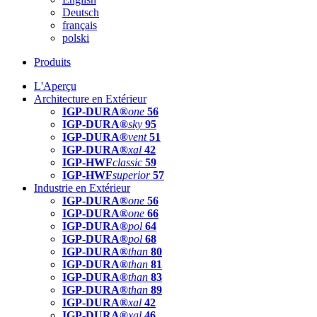
Deutsch
français
polski
Produits
L'Aperçu
Architecture en Extérieur
IGP-DURA®
one
56
IGP-DURA®
sky
95
IGP-DURA®
vent
51
IGP-DURA®
xal
42
IGP-HWF
classic
59
IGP-HWF
superior
57
Industrie en Extérieur
IGP-DURA®
one
56
IGP-DURA®
one
66
IGP-DURA®
pol
64
IGP-DURA®
pol
68
IGP-DURA®
than
80
IGP-DURA®
than
81
IGP-DURA®
than
83
IGP-DURA®
than
89
IGP-DURA®
xal
42
IGP-DURA®
xal
46