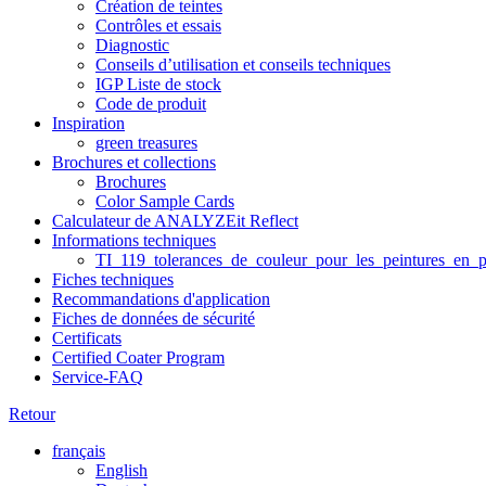
Création de teintes
Contrôles et essais
Diagnostic
Conseils d’utilisation et conseils techniques
IGP Liste de stock
Code de produit
Inspiration
green treasures
Brochures et collections
Brochures
Color Sample Cards
Calculateur de ANALYZEit Reflect
Informations techniques
TI_119_tolerances_de_couleur_pour_les_peintures_en_p
Fiches techniques
Recommandations d'application
Fiches de données de sécurité
Certificats
Certified Coater Program
Service-FAQ
Retour
français
English