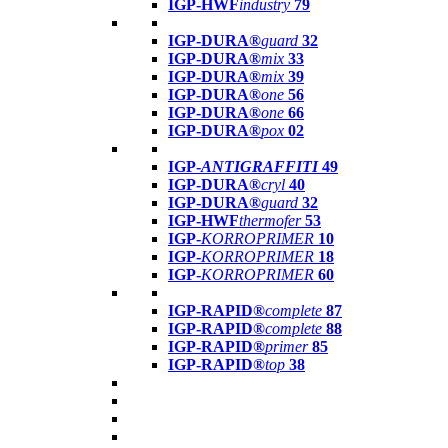
IGP-HWF
industry
79
IGP-DURA®
guard
32
IGP-DURA®
mix
33
IGP-DURA®
mix
39
IGP-DURA®
one
56
IGP-DURA®
one
66
IGP-DURA®
pox
02
IGP-
ANTIGRAFFITI
49
IGP-DURA®
cryl
40
IGP-DURA®
guard
32
IGP-HWF
thermofer
53
IGP-
KORROPRIMER
10
IGP-
KORROPRIMER
18
IGP-
KORROPRIMER
60
IGP-RAPID®
complete
87
IGP-RAPID®
complete
88
IGP-RAPID®
primer
85
IGP-RAPID®
top
38