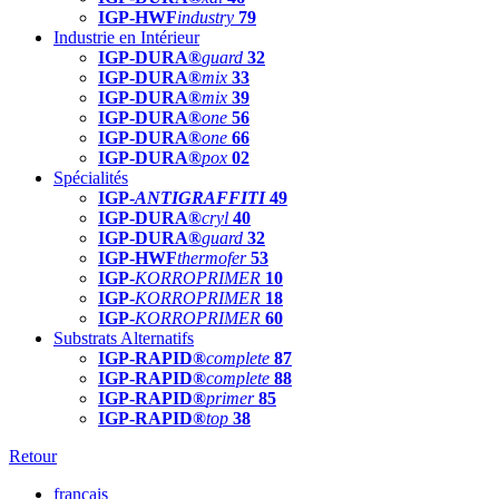
IGP-HWF
industry
79
Industrie en Intérieur
IGP-DURA®
guard
32
IGP-DURA®
mix
33
IGP-DURA®
mix
39
IGP-DURA®
one
56
IGP-DURA®
one
66
IGP-DURA®
pox
02
Spécialités
IGP-
ANTIGRAFFITI
49
IGP-DURA®
cryl
40
IGP-DURA®
guard
32
IGP-HWF
thermofer
53
IGP-
KORROPRIMER
10
IGP-
KORROPRIMER
18
IGP-
KORROPRIMER
60
Substrats Alternatifs
IGP-RAPID®
complete
87
IGP-RAPID®
complete
88
IGP-RAPID®
primer
85
IGP-RAPID®
top
38
Retour
français