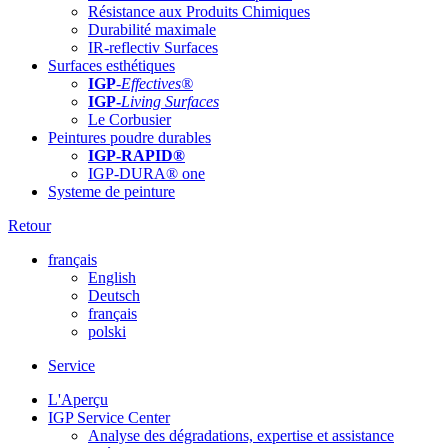
Résistance aux Produits Chimiques
Durabilité maximale
IR-reflectiv Surfaces
Surfaces esthétiques
IGP
-
Effectives®
IGP-
Living Surfaces
Le Corbusier
Peintures poudre durables
IGP-RAPID®
IGP-DURA® one
Systeme de peinture
Retour
français
English
Deutsch
français
polski
Service
L'Aperçu
IGP Service Center
Analyse des dégradations, expertise et assistance