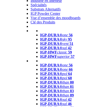
Industrie en Intérieur
Spécialités
Substrats Alternatifs
IGP Powder Center
Vue d’ensemble des moodboards
Clé des Produits
IGP-DURA®
one
56
IGP-DURA®
sky
95
IGP-DURA®
vent
51
IGP-DURA®
xal
42
IGP-HWF
classic
59
IGP-HWF
superior
57
IGP-DURA®
one
56
IGP-DURA®
one
66
IGP-DURA®
pol
64
IGP-DURA®
pol
68
IGP-DURA®
than
80
IGP-DURA®
than
81
IGP-DURA®
than
83
IGP-DURA®
than
89
IGP-DURA®
xal
42
IGP-DURA®
xal
46