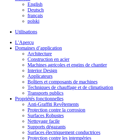
English
Deutsch
français
polski
Utilisations
L'Aperçu
Domaines d’application
Architecture
Construction en acier
Machines agricoles et engins de chantier
Interior Design
Applicateurs
Boîtiers et composants de machines
Techniques de chauffage et de climatisation
Transports publics
Propriétés fonctionnelles
Anti-Graffiti Revêtements
Protection contre la corrosion
Surfaces Robustes
Nettoyage facile
Supports dégazants
Surfaces électriquement conductrices
Protection contre les intempéries