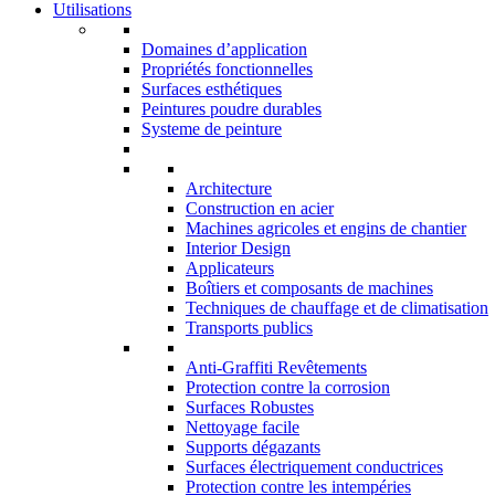
Utilisations
Domaines d’application
Propriétés fonctionnelles
Surfaces esthétiques
Peintures poudre durables
Systeme de peinture
Architecture
Construction en acier
Machines agricoles et engins de chantier
Interior Design
Applicateurs
Boîtiers et composants de machines
Techniques de chauffage et de climatisation
Transports publics
Anti-Graffiti Revêtements
Protection contre la corrosion
Surfaces Robustes
Nettoyage facile
Supports dégazants
Surfaces électriquement conductrices
Protection contre les intempéries