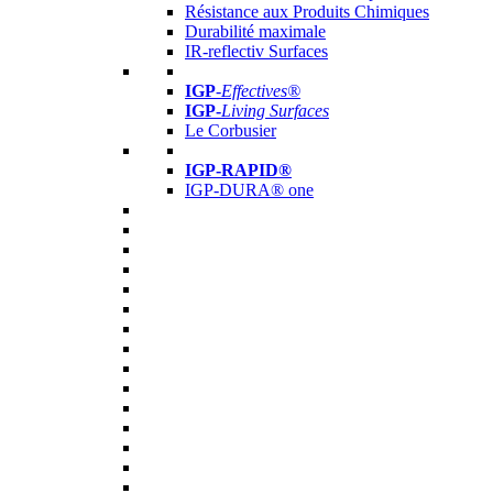
Résistance aux Produits Chimiques
Durabilité maximale
IR-reflectiv Surfaces
IGP
-
Effectives®
IGP-
Living Surfaces
Le Corbusier
IGP-RAPID®
IGP-DURA® one