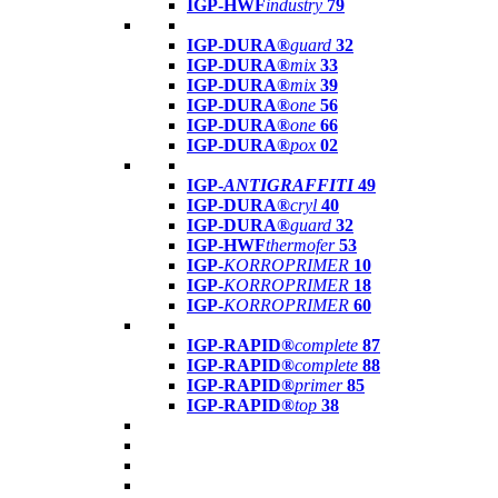
IGP-HWF
industry
79
IGP-DURA®
guard
32
IGP-DURA®
mix
33
IGP-DURA®
mix
39
IGP-DURA®
one
56
IGP-DURA®
one
66
IGP-DURA®
pox
02
IGP-
ANTIGRAFFITI
49
IGP-DURA®
cryl
40
IGP-DURA®
guard
32
IGP-HWF
thermofer
53
IGP-
KORROPRIMER
10
IGP-
KORROPRIMER
18
IGP-
KORROPRIMER
60
IGP-RAPID®
complete
87
IGP-RAPID®
complete
88
IGP-RAPID®
primer
85
IGP-RAPID®
top
38