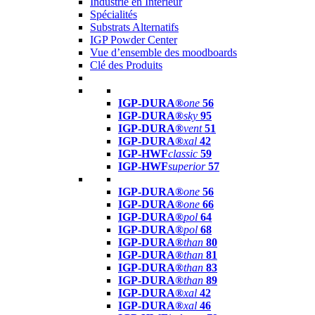
Industrie en Intérieur
Spécialités
Substrats Alternatifs
IGP Powder Center
Vue d’ensemble des moodboards
Clé des Produits
IGP-DURA®
one
56
IGP-DURA®
sky
95
IGP-DURA®
vent
51
IGP-DURA®
xal
42
IGP-HWF
classic
59
IGP-HWF
superior
57
IGP-DURA®
one
56
IGP-DURA®
one
66
IGP-DURA®
pol
64
IGP-DURA®
pol
68
IGP-DURA®
than
80
IGP-DURA®
than
81
IGP-DURA®
than
83
IGP-DURA®
than
89
IGP-DURA®
xal
42
IGP-DURA®
xal
46