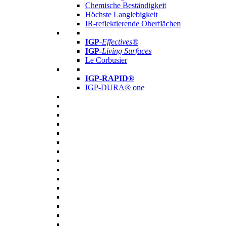
Chemische Beständigkeit
Höchste Langlebigkeit
IR-reflektierende Oberflächen
IGP
-
Effectives®
IGP-
Living Surfaces
Le Corbusier
IGP-RAPID®
IGP-DURA® one