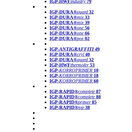
IGP-HWF
industry
79
IGP-DURA®
guard
32
IGP-DURA®
mix
33
IGP-DURA®
mix
39
IGP-DURA®
one
56
IGP-DURA®
one
66
IGP-DURA®
pox
02
IGP-
ANTIGRAFFITI
49
IGP-DURA®
cryl
40
IGP-DURA®
guard
32
IGP-HWF
thermofer
53
IGP-
KORROPRIMER
10
IGP-
KORROPRIMER
18
IGP-
KORROPRIMER
60
IGP-RAPID®
complete
87
IGP-RAPID®
complete
88
IGP-RAPID®
primer
85
IGP-RAPID®
top
38