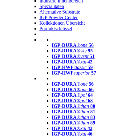
Industrie Innenbereich
Spezialitäten
Alternative Substrate
IGP Powder Center
Kollektionen Übersicht
Produktschlüssel
IGP-DURA®
one
56
IGP-DURA®
sky
95
IGP-DURA®
vent
51
IGP-DURA®
xal
42
IGP-HWF
classic
59
IGP-HWF
superior
57
IGP-DURA®
one
56
IGP-DURA®
one
66
IGP-DURA®
pol
64
IGP-DURA®
pol
68
IGP-DURA®
than
80
IGP-DURA®
than
81
IGP-DURA®
than
83
IGP-DURA®
than
89
IGP-DURA®
xal
42
IGP-DURA®
xal
46