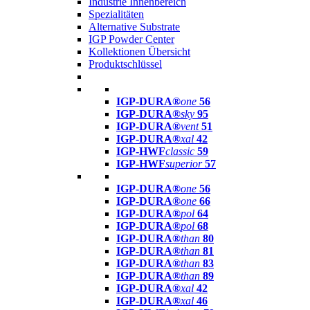
Industrie Innenbereich
Spezialitäten
Alternative Substrate
IGP Powder Center
Kollektionen Übersicht
Produktschlüssel
IGP-DURA®
one
56
IGP-DURA®
sky
95
IGP-DURA®
vent
51
IGP-DURA®
xal
42
IGP-HWF
classic
59
IGP-HWF
superior
57
IGP-DURA®
one
56
IGP-DURA®
one
66
IGP-DURA®
pol
64
IGP-DURA®
pol
68
IGP-DURA®
than
80
IGP-DURA®
than
81
IGP-DURA®
than
83
IGP-DURA®
than
89
IGP-DURA®
xal
42
IGP-DURA®
xal
46