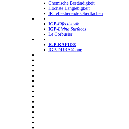
Chemische Beständigkeit
Höchste Langlebigkeit
IR-reflektierende Oberflächen
IGP
-
Effectives®
IGP-
Living Surfaces
Le Corbusier
IGP-RAPID®
IGP-DURA® one