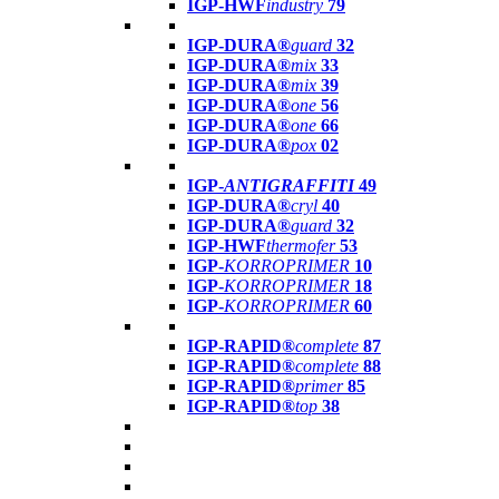
IGP-HWF
industry
79
IGP-DURA®
guard
32
IGP-DURA®
mix
33
IGP-DURA®
mix
39
IGP-DURA®
one
56
IGP-DURA®
one
66
IGP-DURA®
pox
02
IGP-
ANTIGRAFFITI
49
IGP-DURA®
cryl
40
IGP-DURA®
guard
32
IGP-HWF
thermofer
53
IGP-
KORROPRIMER
10
IGP-
KORROPRIMER
18
IGP-
KORROPRIMER
60
IGP-RAPID®
complete
87
IGP-RAPID®
complete
88
IGP-RAPID®
primer
85
IGP-RAPID®
top
38