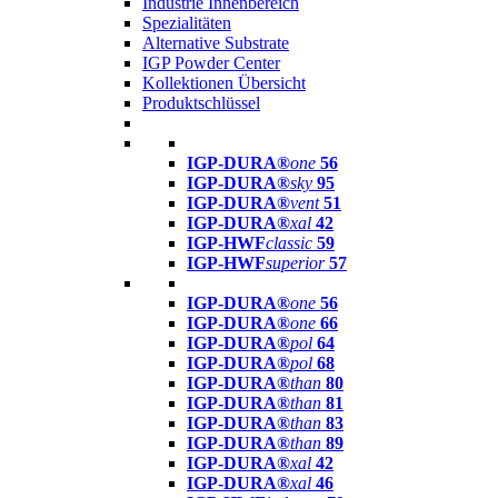
Industrie Innenbereich
Spezialitäten
Alternative Substrate
IGP Powder Center
Kollektionen Übersicht
Produktschlüssel
IGP-DURA®
one
56
IGP-DURA®
sky
95
IGP-DURA®
vent
51
IGP-DURA®
xal
42
IGP-HWF
classic
59
IGP-HWF
superior
57
IGP-DURA®
one
56
IGP-DURA®
one
66
IGP-DURA®
pol
64
IGP-DURA®
pol
68
IGP-DURA®
than
80
IGP-DURA®
than
81
IGP-DURA®
than
83
IGP-DURA®
than
89
IGP-DURA®
xal
42
IGP-DURA®
xal
46