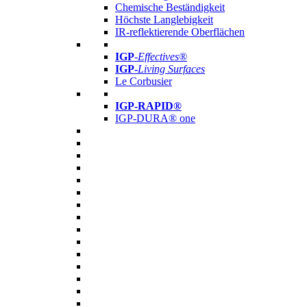
Chemische Beständigkeit
Höchste Langlebigkeit
IR-reflektierende Oberflächen
IGP
-
Effectives®
IGP-
Living Surfaces
Le Corbusier
IGP-RAPID®
IGP-DURA® one