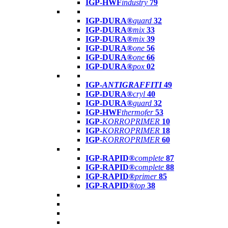
IGP-HWF
industry
79
IGP-DURA®
guard
32
IGP-DURA®
mix
33
IGP-DURA®
mix
39
IGP-DURA®
one
56
IGP-DURA®
one
66
IGP-DURA®
pox
02
IGP-
ANTIGRAFFITI
49
IGP-DURA®
cryl
40
IGP-DURA®
guard
32
IGP-HWF
thermofer
53
IGP-
KORROPRIMER
10
IGP-
KORROPRIMER
18
IGP-
KORROPRIMER
60
IGP-RAPID®
complete
87
IGP-RAPID®
complete
88
IGP-RAPID®
primer
85
IGP-RAPID®
top
38