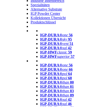
Industrie Innenbereich
Spezialitäten
Alternative Substrate
IGP Powder Center
Kollektionen Übersicht
Produktschlüssel
IGP-DURA®
one
56
IGP-DURA®
sky
95
IGP-DURA®
vent
51
IGP-DURA®
xal
42
IGP-HWF
classic
59
IGP-HWF
superior
57
IGP-DURA®
one
56
IGP-DURA®
one
66
IGP-DURA®
pol
64
IGP-DURA®
pol
68
IGP-DURA®
than
80
IGP-DURA®
than
81
IGP-DURA®
than
83
IGP-DURA®
than
89
IGP-DURA®
xal
42
IGP-DURA®
xal
46