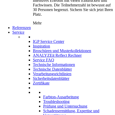
intensives Erlebnis mit vielen Eindrücken und
Fachwissen. Die Teilnehmerzahl ist bewusst auf
30 Personen begrenzt. Sichern Sie sich jetzt Ihren
Platz.
Mehr
Referenzen
Service
IGP Service Center
Inspiration
Broschüren und Musterkollektionen
ANALYZEit Reflect Rechner
Service FAQ
Technische Informationen
Technische Datenblätter
Verarbeitungsrichtlinien
Sicherheitsdatenblätter
Zertifikate
Farbton-Ausarbeitung
Troubleshooting
Prüfung und Untersuchung
Schadensermittlung, Expertise und