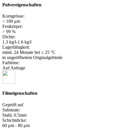
Pulvereigenschaften
Korngrösse:
< 100 μm
Festkörper:
> 99 %
Dichte:
1.3 kg/l-1.6 kg/l
Lagerfähigkeit:
mind. 24 Monate
bei ≤ 25 °C
in ungeöffnetem Originalgebinde
Farbtöne:
Auf Anfrage
Filmeigenschaften
Geprüft auf
Substrate:
Stahl, 0.5mm
Schichtdicke:
60 μm - 80 μm