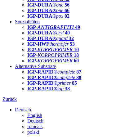
IGP-DURA®
one
56
IGP-DURA®
one
66
IGP-DURA®
pox
02
Spezialitäten
IGP-
ANTIGRAFFITI
49
IGP-DURA®
cryl
40
IGP-DURA®
guard
32
IGP-HWF
thermofer
53
IGP-
KORROPRIMER
10
IGP-
KORROPRIMER
18
IGP-
KORROPRIMER
60
Alternative Substrate
IGP-RAPID®
complete
87
IGP-RAPID®
complete
88
IGP-RAPID®
primer
85
IGP-RAPID®
top
38
Zurück
Deutsch
English
Deutsch
français
polski