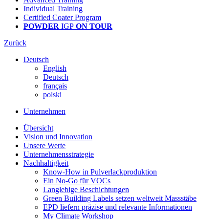
Individual Training
Certified Coater Program
POWDER
IGP
ON TOUR
Zurück
Deutsch
English
Deutsch
français
polski
Unternehmen
Übersicht
Vision und Innovation
Unsere Werte
Unternehmensstrategie
Nachhaltigkeit
Know-How in Pulverlackproduktion
Ein No-Go für VOCs
Langlebige Beschichtungen
Green Building Labels setzen weltweit Massstäbe
EPD liefern präzise und relevante Informationen
My Climate Workshop