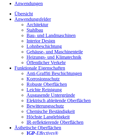
Anwendungen
Übersicht
Anwendungsfelder
Architektur
Stahlbau
Bau- und Landmaschinen
Interior Design
Lohnbeschichtung
Gehäuse- und Maschinenteile
Heizungs- und Klimatechnik
Öffentlicher Verkehr
Funktionale Eigenschaften
Anti-Graffiti Beschichtungen
Korrosionsschutz
Robuste Oberflächen
Leichte Reinigung
Ausgasende Untergründe
Elektrisch ableitende Oberflächen
Bewitterungsschutz
Chemische Beständigkeit
Höchste Langlebigkeit
IR-reflektierende Oberflächen
Ästhetische Oberflächen
IGP
-
Effectives®