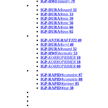
IGP-HWF
industry
79
IGP-DURA®
guard
32
IGP-DURA®
mix
33
IGP-DURA®
mix
39
IGP-DURA®
one
56
IGP-DURA®
one
66
IGP-DURA®
pox
02
IGP-
ANTIGRAFFITI
49
IGP-DURA®
cryl
40
IGP-DURA®
guard
32
IGP-HWF
thermofer
53
IGP-
KORROPRIMER
10
IGP-
KORROPRIMER
18
IGP-
KORROPRIMER
60
IGP-RAPID®
complete
87
IGP-RAPID®
complete
88
IGP-RAPID®
primer
85
IGP-RAPID®
top
38