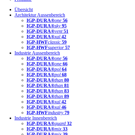
Übersicht
Architektur Aussenbereich
IGP-DURA®
one
56
IGP-DURA®
sky
95
IGP-DURA®
vent
51
IGP-DURA®
xal
42
IGP-HWF
classic
59
IGP-HWF
superior
57
Industrie Aussenbereich
IGP-DURA®
one
56
IGP-DURA®
one
66
IGP-DURA®
pol
64
IGP-DURA®
pol
68
IGP-DURA®
than
80
IGP-DURA®
than
81
IGP-DURA®
than
83
IGP-DURA®
than
89
IGP-DURA®
xal
42
IGP-DURA®
xal
46
IGP-HWF
industry
79
Industrie Innenbereich
IGP-DURA®
guard
32
IGP-DURA®
mix
33
IGP-DURA®
mix
39