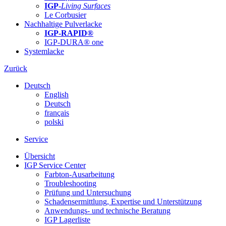
IGP-
Living Surfaces
Le Corbusier
Nachhaltige Pulverlacke
IGP-RAPID®
IGP-DURA® one
Systemlacke
Zurück
Deutsch
English
Deutsch
français
polski
Service
Übersicht
IGP Service Center
Farbton-Ausarbeitung
Troubleshooting
Prüfung und Untersuchung
Schadensermittlung, Expertise und Unterstützung
Anwendungs- und technische Beratung
IGP Lagerliste