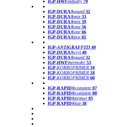
IGP-HWF
industry
79
IGP-DURA®
guard
32
IGP-DURA®
mix
33
IGP-DURA®
mix
39
IGP-DURA®
one
56
IGP-DURA®
one
66
IGP-DURA®
pox
02
IGP-
ANTIGRAFFITI
49
IGP-DURA®
cryl
40
IGP-DURA®
guard
32
IGP-HWF
thermofer
53
IGP-
KORROPRIMER
10
IGP-
KORROPRIMER
18
IGP-
KORROPRIMER
60
IGP-RAPID®
complete
87
IGP-RAPID®
complete
88
IGP-RAPID®
primer
85
IGP-RAPID®
top
38