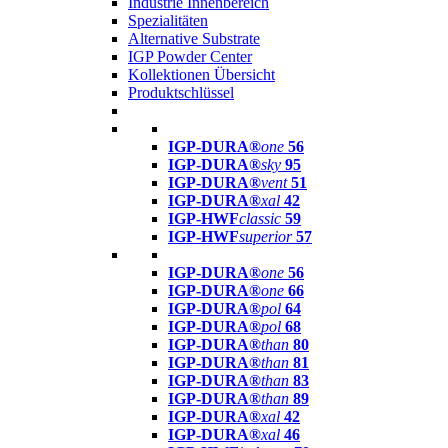
Industrie Innenbereich
Spezialitäten
Alternative Substrate
IGP Powder Center
Kollektionen Übersicht
Produktschlüssel
IGP-DURA®
one
56
IGP-DURA®
sky
95
IGP-DURA®
vent
51
IGP-DURA®
xal
42
IGP-HWF
classic
59
IGP-HWF
superior
57
IGP-DURA®
one
56
IGP-DURA®
one
66
IGP-DURA®
pol
64
IGP-DURA®
pol
68
IGP-DURA®
than
80
IGP-DURA®
than
81
IGP-DURA®
than
83
IGP-DURA®
than
89
IGP-DURA®
xal
42
IGP-DURA®
xal
46