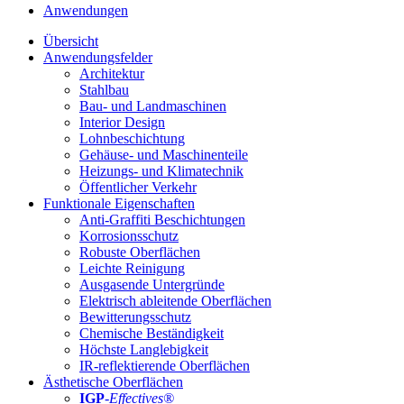
Anwendungen
Übersicht
Anwendungsfelder
Architektur
Stahlbau
Bau- und Landmaschinen
Interior Design
Lohnbeschichtung
Gehäuse- und Maschinenteile
Heizungs- und Klimatechnik
Öffentlicher Verkehr
Funktionale Eigenschaften
Anti-Graffiti Beschichtungen
Korrosionsschutz
Robuste Oberflächen
Leichte Reinigung
Ausgasende Untergründe
Elektrisch ableitende Oberflächen
Bewitterungsschutz
Chemische Beständigkeit
Höchste Langlebigkeit
IR-reflektierende Oberflächen
Ästhetische Oberflächen
IGP
-
Effectives®