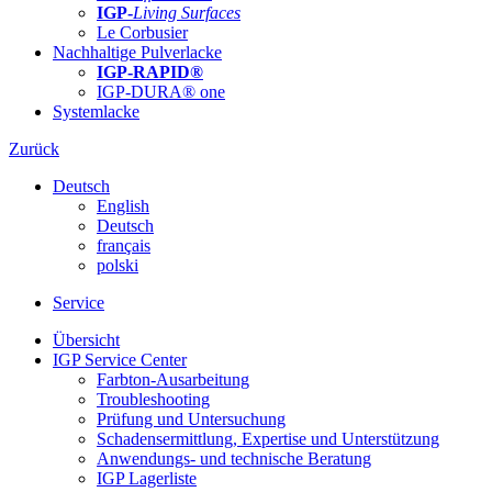
IGP-
Living Surfaces
Le Corbusier
Nachhaltige Pulverlacke
IGP-RAPID®
IGP-DURA® one
Systemlacke
Zurück
Deutsch
English
Deutsch
français
polski
Service
Übersicht
IGP Service Center
Farbton-Ausarbeitung
Troubleshooting
Prüfung und Untersuchung
Schadensermittlung, Expertise und Unterstützung
Anwendungs- und technische Beratung
IGP Lagerliste