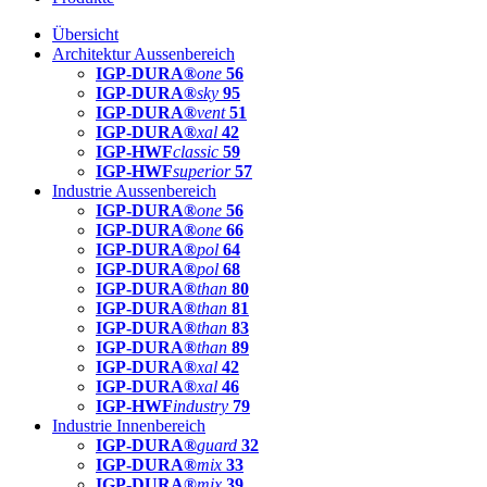
Übersicht
Architektur Aussenbereich
IGP-DURA®
one
56
IGP-DURA®
sky
95
IGP-DURA®
vent
51
IGP-DURA®
xal
42
IGP-HWF
classic
59
IGP-HWF
superior
57
Industrie Aussenbereich
IGP-DURA®
one
56
IGP-DURA®
one
66
IGP-DURA®
pol
64
IGP-DURA®
pol
68
IGP-DURA®
than
80
IGP-DURA®
than
81
IGP-DURA®
than
83
IGP-DURA®
than
89
IGP-DURA®
xal
42
IGP-DURA®
xal
46
IGP-HWF
industry
79
Industrie Innenbereich
IGP-DURA®
guard
32
IGP-DURA®
mix
33
IGP-DURA®
mix
39