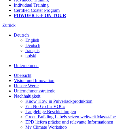
Individual Training
Certified Coater Program
POWDER
IGP
ON TOUR
Zurück
Deutsch
English
Deutsch
français
polski
Unternehmen
Übersicht
Vision und Innovation
Unsere Werte
Unternehmensstrategie
Nachhaltigkeit
Know-How in Pulverlackproduktion
Ein No-Go für VOCs
Langlebige Beschichtungen
Green Building Labels setzen weltweit Massstäbe
EPD liefern präzise und relevante Informationen
My Climate Workshop