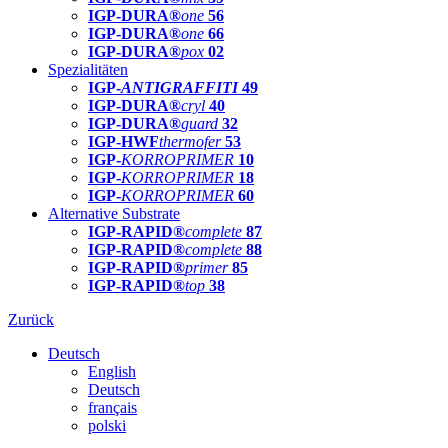
IGP-DURA®
one
56
IGP-DURA®
one
66
IGP-DURA®
pox
02
Spezialitäten
IGP-
ANTIGRAFFITI
49
IGP-DURA®
cryl
40
IGP-DURA®
guard
32
IGP-HWF
thermofer
53
IGP-
KORROPRIMER
10
IGP-
KORROPRIMER
18
IGP-
KORROPRIMER
60
Alternative Substrate
IGP-RAPID®
complete
87
IGP-RAPID®
complete
88
IGP-RAPID®
primer
85
IGP-RAPID®
top
38
Zurück
Deutsch
English
Deutsch
français
polski