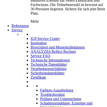
intensives Erlebnis mit vielen Eindrücken und
Fachwissen. Die Teilnehmerzahl ist bewusst auf
30 Personen begrenzt. Sichern Sie sich jetzt Ihren
Platz.
Mehr
Referenzen
Service
IGP Service Center
Inspiration
Broschüren und Musterkollektionen
ANALYZEit Reflect Rechner
Service FAQ
Technische Informationen
Technische Datenblätter
Verarbeitungsrichtlinien
Sicherheitsdatenblätter
Zertifikate
Farbton-Ausarbeitung
Troubleshooting
Prüfung und Untersuchung
Schadensermittlung, Expertise und