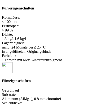
Pulvereigenschaften
Korngrösse:
< 100 μm
Festkörper:
> 99 %
Dichte:
1.3 kg/l-1.6 kg/l
Lagerfähigkeit:
mind. 24 Monate
bei ≤ 25 °C
in ungeöffnetem Originalgebinde
Farbtöne:
1 Farbton mit Metall-Interferenzpigment
Filmeigenschaften
Geprüft auf
Substrate:
Aluminum (AlMg1), 0.8 mm chromfrei
Schichtdicke: