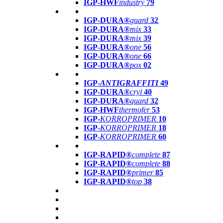
IGP-HWF
industry
79
IGP-DURA®
guard
32
IGP-DURA®
mix
33
IGP-DURA®
mix
39
IGP-DURA®
one
56
IGP-DURA®
one
66
IGP-DURA®
pox
02
IGP-
ANTIGRAFFITI
49
IGP-DURA®
cryl
40
IGP-DURA®
guard
32
IGP-HWF
thermofer
53
IGP-
KORROPRIMER
10
IGP-
KORROPRIMER
18
IGP-
KORROPRIMER
60
IGP-RAPID®
complete
87
IGP-RAPID®
complete
88
IGP-RAPID®
primer
85
IGP-RAPID®
top
38