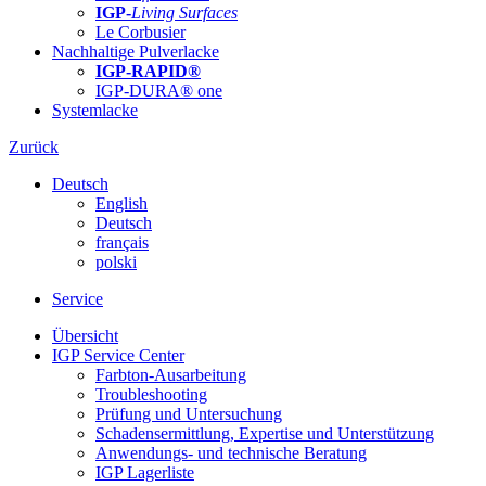
IGP-
Living Surfaces
Le Corbusier
Nachhaltige Pulverlacke
IGP-RAPID®
IGP-DURA® one
Systemlacke
Zurück
Deutsch
English
Deutsch
français
polski
Service
Übersicht
IGP Service Center
Farbton-Ausarbeitung
Troubleshooting
Prüfung und Untersuchung
Schadensermittlung, Expertise und Unterstützung
Anwendungs- und technische Beratung
IGP Lagerliste