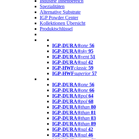
Industrie Innenbereich
Spezialitäten
Alternative Substrate
IGP Powder Center
Kollektionen Übersicht
Produktschlüssel
IGP-DURA®
one
56
IGP-DURA®
sky
95
IGP-DURA®
vent
51
IGP-DURA®
xal
42
IGP-HWF
classic
59
IGP-HWF
superior
57
IGP-DURA®
one
56
IGP-DURA®
one
66
IGP-DURA®
pol
64
IGP-DURA®
pol
68
IGP-DURA®
than
80
IGP-DURA®
than
81
IGP-DURA®
than
83
IGP-DURA®
than
89
IGP-DURA®
xal
42
IGP-DURA®
xal
46