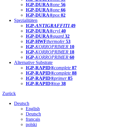
IGP-DURA®
one
56
IGP-DURA®
one
66
IGP-DURA®
pox
02
Spezialitäten
IGP-
ANTIGRAFFITI
49
IGP-DURA®
cryl
40
IGP-DURA®
guard
32
IGP-HWF
thermofer
53
IGP-
KORROPRIMER
10
IGP-
KORROPRIMER
18
IGP-
KORROPRIMER
60
Alternative Substrate
IGP-RAPID®
complete
87
IGP-RAPID®
complete
88
IGP-RAPID®
primer
85
IGP-RAPID®
top
38
Zurück
Deutsch
English
Deutsch
français
polski