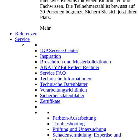
intensives Erlebnis mit vielen Eindrücken und
Fachwissen. Die Teilnehmerzahl ist bewusst auf
30 Personen begrenzt. Sichern Sie sich jetzt Ihren
Platz.
Mehr
Referenzen
Service
IGP Service Center
Inspiration
Broschüren und Musterkollektionen
ANALYZEit Reflect Rechner
Service FAQ
Technische Informationen
Technische Datenblätter
Verarbeitungsrichtlinien
Sicherheitsdatenblätter
Zertifikate
Farbton-Ausarbeitung
Troubleshooting
Prüfung und Untersuchung
Schadensermittlung, Expertise und