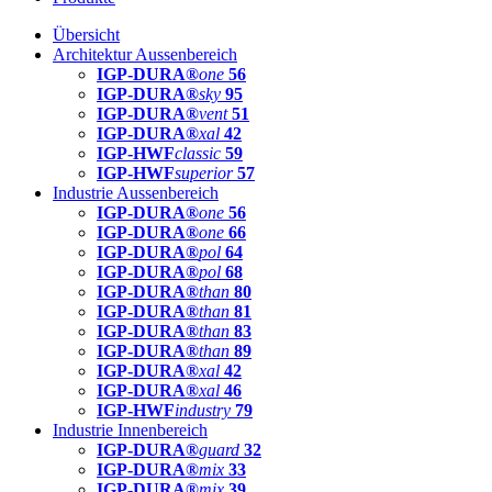
Übersicht
Architektur Aussenbereich
IGP-DURA®
one
56
IGP-DURA®
sky
95
IGP-DURA®
vent
51
IGP-DURA®
xal
42
IGP-HWF
classic
59
IGP-HWF
superior
57
Industrie Aussenbereich
IGP-DURA®
one
56
IGP-DURA®
one
66
IGP-DURA®
pol
64
IGP-DURA®
pol
68
IGP-DURA®
than
80
IGP-DURA®
than
81
IGP-DURA®
than
83
IGP-DURA®
than
89
IGP-DURA®
xal
42
IGP-DURA®
xal
46
IGP-HWF
industry
79
Industrie Innenbereich
IGP-DURA®
guard
32
IGP-DURA®
mix
33
IGP-DURA®
mix
39