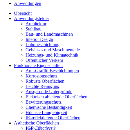
Anwendungen
Übersicht
Anwendungsfelder
Architektur
Stahlbau
Bau- und Landmaschinen
Interior Design
Lohnbeschichtung
Gehäuse- und Maschinenteile
Heizungs- und Klimatechnik
Öffentlicher Verkehr
Funktionale Eigenschaften
Anti-Graffiti Beschichtungen
Korrosionsschutz
Robuste Oberflächen
Leichte Reinigung
Ausgasende Untergründe
Elektrisch ableitende Oberflächen
Bewitterungsschutz
Chemische Beständigkeit
Höchste Langlebigkeit
IR-reflektierende Oberflächen
Ästhetische Oberflächen
IGP
-
Effectives®