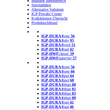
Industrie Innenbereich
Spezialitäten
Alternative Substrate
IGP Powder Center
Kollektionen Übersicht
Produktschlüssel
IGP-DURA®
one
56
IGP-DURA®
sky
95
IGP-DURA®
vent
51
IGP-DURA®
xal
42
IGP-HWF
classic
59
IGP-HWF
superior
57
IGP-DURA®
one
56
IGP-DURA®
one
66
IGP-DURA®
pol
64
IGP-DURA®
pol
68
IGP-DURA®
than
80
IGP-DURA®
than
81
IGP-DURA®
than
83
IGP-DURA®
than
89
IGP-DURA®
xal
42
IGP-DURA®
xal
46