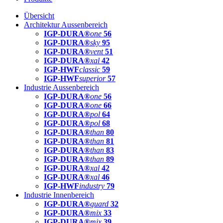
Übersicht
Architektur Aussenbereich
IGP-DURA®
one
56
IGP-DURA®
sky
95
IGP-DURA®
vent
51
IGP-DURA®
xal
42
IGP-HWF
classic
59
IGP-HWF
superior
57
Industrie Aussenbereich
IGP-DURA®
one
56
IGP-DURA®
one
66
IGP-DURA®
pol
64
IGP-DURA®
pol
68
IGP-DURA®
than
80
IGP-DURA®
than
81
IGP-DURA®
than
83
IGP-DURA®
than
89
IGP-DURA®
xal
42
IGP-DURA®
xal
46
IGP-HWF
industry
79
Industrie Innenbereich
IGP-DURA®
guard
32
IGP-DURA®
mix
33
IGP-DURA®
mix
39