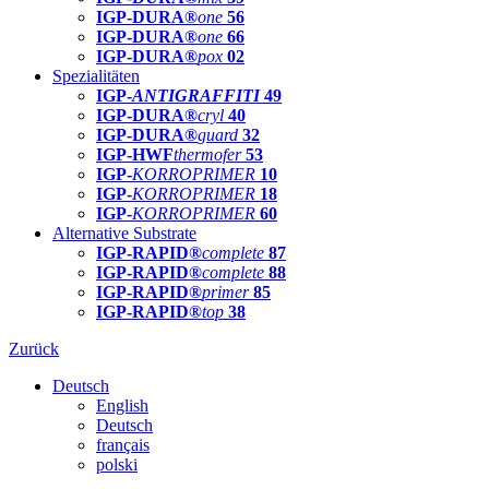
IGP-DURA®
one
56
IGP-DURA®
one
66
IGP-DURA®
pox
02
Spezialitäten
IGP-
ANTIGRAFFITI
49
IGP-DURA®
cryl
40
IGP-DURA®
guard
32
IGP-HWF
thermofer
53
IGP-
KORROPRIMER
10
IGP-
KORROPRIMER
18
IGP-
KORROPRIMER
60
Alternative Substrate
IGP-RAPID®
complete
87
IGP-RAPID®
complete
88
IGP-RAPID®
primer
85
IGP-RAPID®
top
38
Zurück
Deutsch
English
Deutsch
français
polski