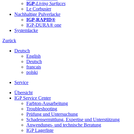
IGP-
Living Surfaces
Le Corbusier
Nachhaltige Pulverlacke
IGP-RAPID®
IGP-DURA® one
Systemlacke
Zurück
Deutsch
English
Deutsch
français
polski
Service
Übersicht
IGP Service Center
Farbton-Ausarbeitung
Troubleshooting
Prüfung und Untersuchung
Schadensermittlung, Expertise und Unterstützung
Anwendungs- und technische Beratung
IGP Lagerliste