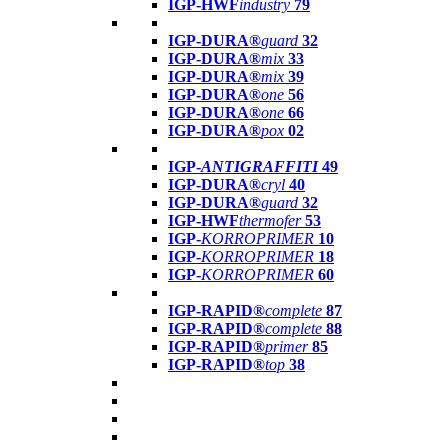
IGP-HWF
industry
79
IGP-DURA®
guard
32
IGP-DURA®
mix
33
IGP-DURA®
mix
39
IGP-DURA®
one
56
IGP-DURA®
one
66
IGP-DURA®
pox
02
IGP-
ANTIGRAFFITI
49
IGP-DURA®
cryl
40
IGP-DURA®
guard
32
IGP-HWF
thermofer
53
IGP-
KORROPRIMER
10
IGP-
KORROPRIMER
18
IGP-
KORROPRIMER
60
IGP-RAPID®
complete
87
IGP-RAPID®
complete
88
IGP-RAPID®
primer
85
IGP-RAPID®
top
38