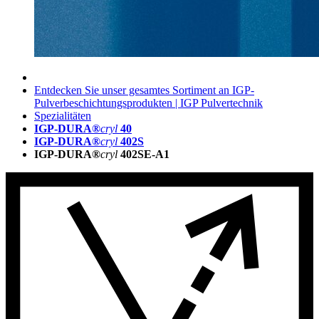
Entdecken Sie unser gesamtes Sortiment an IGP-
Pulverbeschichtungsprodukten | IGP Pulvertechnik
Spezialitäten
IGP-DURA®
cryl
40
IGP-DURA®
cryl
402S
IGP-DURA®
cryl
402SE-A1