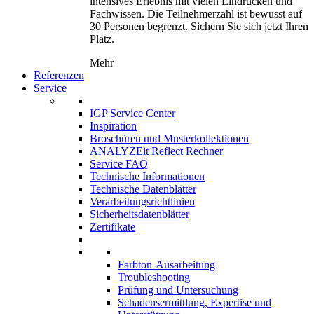
intensives Erlebnis mit vielen Eindrücken und
Fachwissen. Die Teilnehmerzahl ist bewusst auf
30 Personen begrenzt. Sichern Sie sich jetzt Ihren
Platz.
Mehr
Referenzen
Service
IGP Service Center
Inspiration
Broschüren und Musterkollektionen
ANALYZEit Reflect Rechner
Service FAQ
Technische Informationen
Technische Datenblätter
Verarbeitungsrichtlinien
Sicherheitsdatenblätter
Zertifikate
Farbton-Ausarbeitung
Troubleshooting
Prüfung und Untersuchung
Schadensermittlung, Expertise und