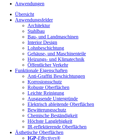
Anwendungen
Übersicht
Anwendungsfelder
Architektur
Stahlbau
Bau- und Landmaschinen
Interior Design
Lohnbeschichtung
Gehäuse- und Maschinenteile
Heizungs- und Klimatechnik
Öffentlicher Verkehr
Funktionale Eigenschaften
Anti-Graffiti Beschichtungen
Korrosionsschutz
Robuste Oberflächen
Leichte Reinigung
Ausgasende Untergründe
Elektrisch ableitende Oberflächen
Bewitterungsschutz
Chemische Beständigkeit
Höchste Langlebigkeit
IR-reflektierende Oberflächen
Ästhetische Oberflächen
IGP
-
Effectives®