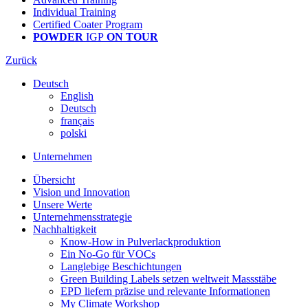
Individual Training
Certified Coater Program
POWDER
IGP
ON TOUR
Zurück
Deutsch
English
Deutsch
français
polski
Unternehmen
Übersicht
Vision und Innovation
Unsere Werte
Unternehmensstrategie
Nachhaltigkeit
Know-How in Pulverlackproduktion
Ein No-Go für VOCs
Langlebige Beschichtungen
Green Building Labels setzen weltweit Massstäbe
EPD liefern präzise und relevante Informationen
My Climate Workshop