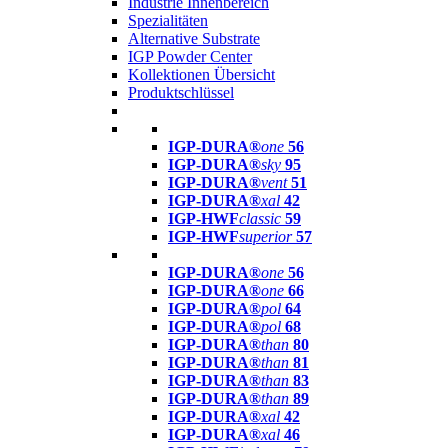
Industrie Innenbereich
Spezialitäten
Alternative Substrate
IGP Powder Center
Kollektionen Übersicht
Produktschlüssel
IGP-DURA®
one
56
IGP-DURA®
sky
95
IGP-DURA®
vent
51
IGP-DURA®
xal
42
IGP-HWF
classic
59
IGP-HWF
superior
57
IGP-DURA®
one
56
IGP-DURA®
one
66
IGP-DURA®
pol
64
IGP-DURA®
pol
68
IGP-DURA®
than
80
IGP-DURA®
than
81
IGP-DURA®
than
83
IGP-DURA®
than
89
IGP-DURA®
xal
42
IGP-DURA®
xal
46