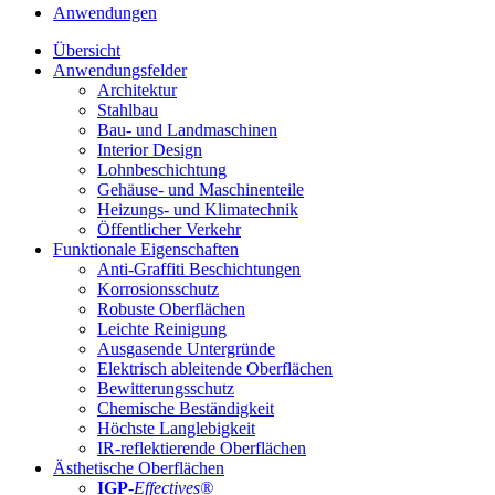
Anwendungen
Übersicht
Anwendungsfelder
Architektur
Stahlbau
Bau- und Landmaschinen
Interior Design
Lohnbeschichtung
Gehäuse- und Maschinenteile
Heizungs- und Klimatechnik
Öffentlicher Verkehr
Funktionale Eigenschaften
Anti-Graffiti Beschichtungen
Korrosionsschutz
Robuste Oberflächen
Leichte Reinigung
Ausgasende Untergründe
Elektrisch ableitende Oberflächen
Bewitterungsschutz
Chemische Beständigkeit
Höchste Langlebigkeit
IR-reflektierende Oberflächen
Ästhetische Oberflächen
IGP
-
Effectives®