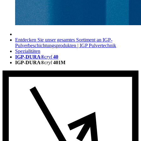
Entdecken Sie unser gesamtes Sortiment an IGP-
Pulverbeschichtungsprodukten | IGP Pulvertechnik
Spezialitäten
IGP-DURA®
cryl
40
IGP-DURA®
cryl
401M