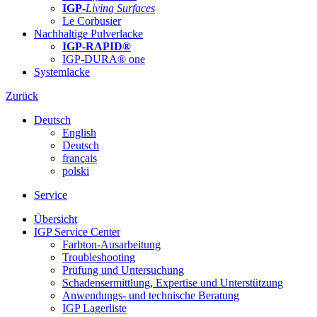
IGP-
Living Surfaces
Le Corbusier
Nachhaltige Pulverlacke
IGP-RAPID®
IGP-DURA® one
Systemlacke
Zurück
Deutsch
English
Deutsch
français
polski
Service
Übersicht
IGP Service Center
Farbton-Ausarbeitung
Troubleshooting
Prüfung und Untersuchung
Schadensermittlung, Expertise und Unterstützung
Anwendungs- und technische Beratung
IGP Lagerliste