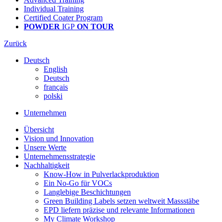
Individual Training
Certified Coater Program
POWDER
IGP
ON TOUR
Zurück
Deutsch
English
Deutsch
français
polski
Unternehmen
Übersicht
Vision und Innovation
Unsere Werte
Unternehmensstrategie
Nachhaltigkeit
Know-How in Pulverlackproduktion
Ein No-Go für VOCs
Langlebige Beschichtungen
Green Building Labels setzen weltweit Massstäbe
EPD liefern präzise und relevante Informationen
My Climate Workshop