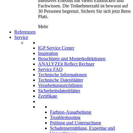
intensives Erlebnis mit vielen Eindrücken und
Fachwissen. Die Teilnehmerzahl ist bewusst auf
30 Personen begrenzt. Sichern Sie sich jetzt Ihren
Platz.
Mehr
Referenzen
Service
IGP Service Center
Inspiration
Broschüren und Musterkollektionen
ANALYZEit Reflect Rechner
Service FAQ
Technische Informationen
Technische Datenblätter
Verarbeitungsrichtlinien
Sicherheitsdatenblätter
Zertifikate
Farbton-Ausarbeitung
Troubleshooting
Prüfung und Untersuchung
Schadensermittlung, Expertise und