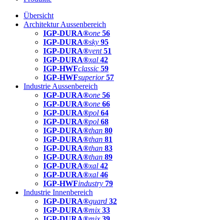
Übersicht
Architektur Aussenbereich
IGP-DURA®
one
56
IGP-DURA®
sky
95
IGP-DURA®
vent
51
IGP-DURA®
xal
42
IGP-HWF
classic
59
IGP-HWF
superior
57
Industrie Aussenbereich
IGP-DURA®
one
56
IGP-DURA®
one
66
IGP-DURA®
pol
64
IGP-DURA®
pol
68
IGP-DURA®
than
80
IGP-DURA®
than
81
IGP-DURA®
than
83
IGP-DURA®
than
89
IGP-DURA®
xal
42
IGP-DURA®
xal
46
IGP-HWF
industry
79
Industrie Innenbereich
IGP-DURA®
guard
32
IGP-DURA®
mix
33
IGP-DURA®
mix
39