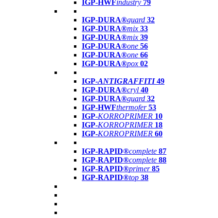
IGP-HWF
industry
79
IGP-DURA®
guard
32
IGP-DURA®
mix
33
IGP-DURA®
mix
39
IGP-DURA®
one
56
IGP-DURA®
one
66
IGP-DURA®
pox
02
IGP-
ANTIGRAFFITI
49
IGP-DURA®
cryl
40
IGP-DURA®
guard
32
IGP-HWF
thermofer
53
IGP-
KORROPRIMER
10
IGP-
KORROPRIMER
18
IGP-
KORROPRIMER
60
IGP-RAPID®
complete
87
IGP-RAPID®
complete
88
IGP-RAPID®
primer
85
IGP-RAPID®
top
38