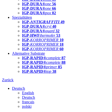
IGP-DURA®
one
56
IGP-DURA®
one
66
IGP-DURA®
pox
02
Spezialitäten
IGP-
ANTIGRAFFITI
49
IGP-DURA®
cryl
40
IGP-DURA®
guard
32
IGP-HWF
thermofer
53
IGP-
KORROPRIMER
10
IGP-
KORROPRIMER
18
IGP-
KORROPRIMER
60
Alternative Substrate
IGP-RAPID®
complete
87
IGP-RAPID®
complete
88
IGP-RAPID®
primer
85
IGP-RAPID®
top
38
Zurück
Deutsch
English
Deutsch
français
polski