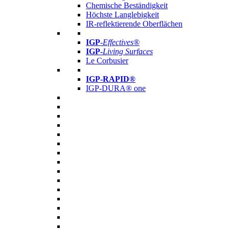
Chemische Beständigkeit
Höchste Langlebigkeit
IR-reflektierende Oberflächen
IGP
-
Effectives®
IGP-
Living Surfaces
Le Corbusier
IGP-RAPID®
IGP-DURA® one