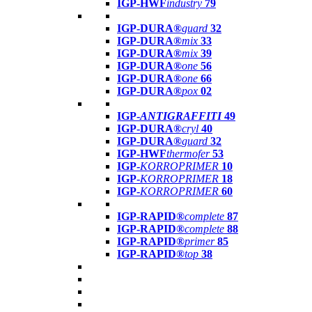
IGP-HWF
industry
79
IGP-DURA®
guard
32
IGP-DURA®
mix
33
IGP-DURA®
mix
39
IGP-DURA®
one
56
IGP-DURA®
one
66
IGP-DURA®
pox
02
IGP-
ANTIGRAFFITI
49
IGP-DURA®
cryl
40
IGP-DURA®
guard
32
IGP-HWF
thermofer
53
IGP-
KORROPRIMER
10
IGP-
KORROPRIMER
18
IGP-
KORROPRIMER
60
IGP-RAPID®
complete
87
IGP-RAPID®
complete
88
IGP-RAPID®
primer
85
IGP-RAPID®
top
38