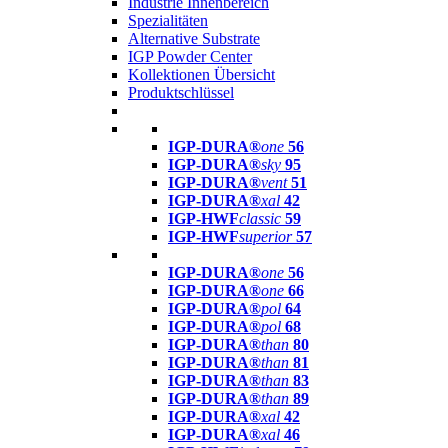
Industrie Innenbereich
Spezialitäten
Alternative Substrate
IGP Powder Center
Kollektionen Übersicht
Produktschlüssel
IGP-DURA®
one
56
IGP-DURA®
sky
95
IGP-DURA®
vent
51
IGP-DURA®
xal
42
IGP-HWF
classic
59
IGP-HWF
superior
57
IGP-DURA®
one
56
IGP-DURA®
one
66
IGP-DURA®
pol
64
IGP-DURA®
pol
68
IGP-DURA®
than
80
IGP-DURA®
than
81
IGP-DURA®
than
83
IGP-DURA®
than
89
IGP-DURA®
xal
42
IGP-DURA®
xal
46