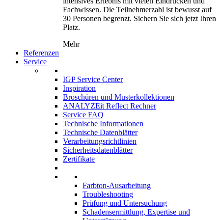
intensives Erlebnis mit vielen Eindrücken und
Fachwissen. Die Teilnehmerzahl ist bewusst auf
30 Personen begrenzt. Sichern Sie sich jetzt Ihren
Platz.
Mehr
Referenzen
Service
IGP Service Center
Inspiration
Broschüren und Musterkollektionen
ANALYZEit Reflect Rechner
Service FAQ
Technische Informationen
Technische Datenblätter
Verarbeitungsrichtlinien
Sicherheitsdatenblätter
Zertifikate
Farbton-Ausarbeitung
Troubleshooting
Prüfung und Untersuchung
Schadensermittlung, Expertise und