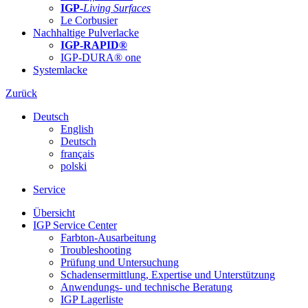
IGP-
Living Surfaces
Le Corbusier
Nachhaltige Pulverlacke
IGP-RAPID®
IGP-DURA® one
Systemlacke
Zurück
Deutsch
English
Deutsch
français
polski
Service
Übersicht
IGP Service Center
Farbton-Ausarbeitung
Troubleshooting
Prüfung und Untersuchung
Schadensermittlung, Expertise und Unterstützung
Anwendungs- und technische Beratung
IGP Lagerliste