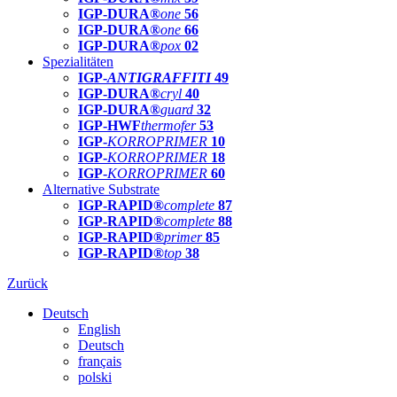
IGP-DURA®
one
56
IGP-DURA®
one
66
IGP-DURA®
pox
02
Spezialitäten
IGP-
ANTIGRAFFITI
49
IGP-DURA®
cryl
40
IGP-DURA®
guard
32
IGP-HWF
thermofer
53
IGP-
KORROPRIMER
10
IGP-
KORROPRIMER
18
IGP-
KORROPRIMER
60
Alternative Substrate
IGP-RAPID®
complete
87
IGP-RAPID®
complete
88
IGP-RAPID®
primer
85
IGP-RAPID®
top
38
Zurück
Deutsch
English
Deutsch
français
polski