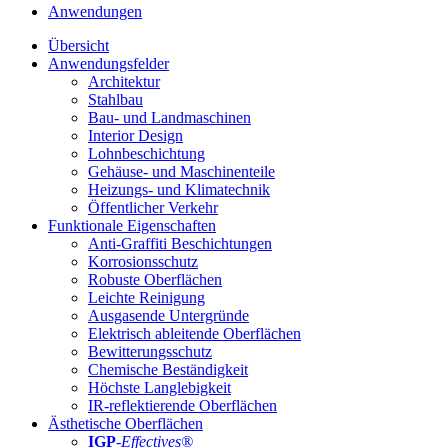
Anwendungen
Übersicht
Anwendungsfelder
Architektur
Stahlbau
Bau- und Landmaschinen
Interior Design
Lohnbeschichtung
Gehäuse- und Maschinenteile
Heizungs- und Klimatechnik
Öffentlicher Verkehr
Funktionale Eigenschaften
Anti-Graffiti Beschichtungen
Korrosionsschutz
Robuste Oberflächen
Leichte Reinigung
Ausgasende Untergründe
Elektrisch ableitende Oberflächen
Bewitterungsschutz
Chemische Beständigkeit
Höchste Langlebigkeit
IR-reflektierende Oberflächen
Ästhetische Oberflächen
IGP
-
Effectives®