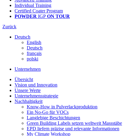
Individual Training
Certified Coater Program
POWDER
IGP
ON TOUR
Zurück
Deutsch
English
Deutsch
français
polski
Unternehmen
Übersicht
Vision und Innovation
Unsere Werte
Unternehmensstrategie
Nachhaltigkeit
Know-How in Pulverlackproduktion
Ein No-Go für VOCs
Langlebige Beschichtungen
Green Building Labels setzen weltweit Massstäbe
EPD liefern präzise und relevante Informationen
My Climate Workshop