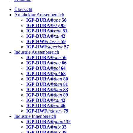
Übersicht
Architektur Aussenbereich
IGP-DURA®
one
56
IGP-DURA®
sky
95
IGP-DURA®
vent
51
IGP-DURA®
xal
42
IGP-HWF
classic
59
IGP-HWF
superior
57
Industrie Aussenbereich
IGP-DURA®
one
56
IGP-DURA®
one
66
IGP-DURA®
pol
64
IGP-DURA®
pol
68
IGP-DURA®
than
80
IGP-DURA®
than
81
IGP-DURA®
than
83
IGP-DURA®
than
89
IGP-DURA®
xal
42
IGP-DURA®
xal
46
IGP-HWF
industry
79
Industrie Innenbereich
IGP-DURA®
guard
32
IGP-DURA®
mix
33
IGP-DURA®
mix
39