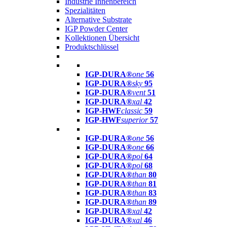
Industrie Innenbereich
Spezialitäten
Alternative Substrate
IGP Powder Center
Kollektionen Übersicht
Produktschlüssel
IGP-DURA®
one
56
IGP-DURA®
sky
95
IGP-DURA®
vent
51
IGP-DURA®
xal
42
IGP-HWF
classic
59
IGP-HWF
superior
57
IGP-DURA®
one
56
IGP-DURA®
one
66
IGP-DURA®
pol
64
IGP-DURA®
pol
68
IGP-DURA®
than
80
IGP-DURA®
than
81
IGP-DURA®
than
83
IGP-DURA®
than
89
IGP-DURA®
xal
42
IGP-DURA®
xal
46