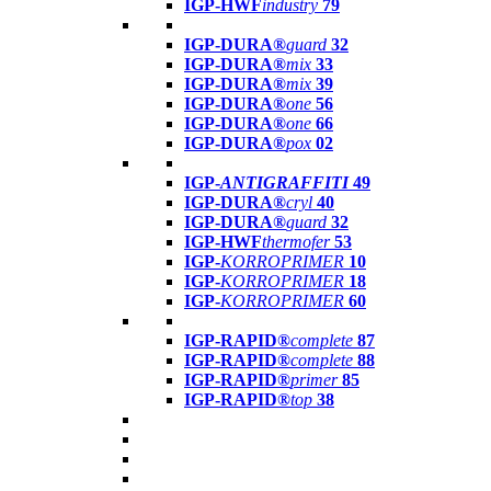
IGP-HWF
industry
79
IGP-DURA®
guard
32
IGP-DURA®
mix
33
IGP-DURA®
mix
39
IGP-DURA®
one
56
IGP-DURA®
one
66
IGP-DURA®
pox
02
IGP-
ANTIGRAFFITI
49
IGP-DURA®
cryl
40
IGP-DURA®
guard
32
IGP-HWF
thermofer
53
IGP-
KORROPRIMER
10
IGP-
KORROPRIMER
18
IGP-
KORROPRIMER
60
IGP-RAPID®
complete
87
IGP-RAPID®
complete
88
IGP-RAPID®
primer
85
IGP-RAPID®
top
38