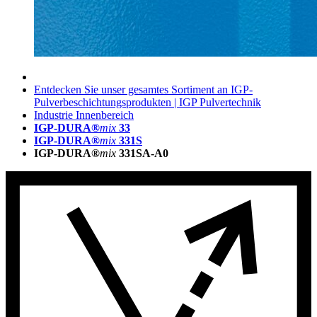
Entdecken Sie unser gesamtes Sortiment an IGP-
Pulverbeschichtungsprodukten | IGP Pulvertechnik
Industrie Innenbereich
IGP-DURA®
mix
33
IGP-DURA®
mix
331S
IGP-DURA®
mix
331SA-A0