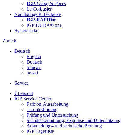
IGP-
Living Surfaces
Le Corbusier
Nachhaltige Pulverlacke
IGP-RAPID®
IGP-DURA® one
Systemlacke
Zurück
Deutsch
English
Deutsch
français
polski
Service
Übersicht
IGP Service Center
Farbton-Ausarbeitung
Troubleshooting
Prüfung und Untersuchung
Schadensermittlung, Expertise und Unterstützung
Anwendungs- und technische Beratung
IGP Lagerliste