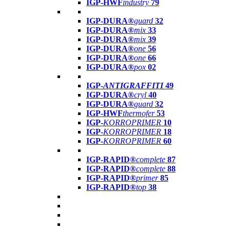
IGP-HWF
industry
79
IGP-DURA®
guard
32
IGP-DURA®
mix
33
IGP-DURA®
mix
39
IGP-DURA®
one
56
IGP-DURA®
one
66
IGP-DURA®
pox
02
IGP-
ANTIGRAFFITI
49
IGP-DURA®
cryl
40
IGP-DURA®
guard
32
IGP-HWF
thermofer
53
IGP-
KORROPRIMER
10
IGP-
KORROPRIMER
18
IGP-
KORROPRIMER
60
IGP-RAPID®
complete
87
IGP-RAPID®
complete
88
IGP-RAPID®
primer
85
IGP-RAPID®
top
38