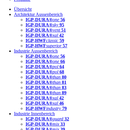
Übersicht
Architektur Aussenbereich
IGP-DURA®
one
56
IGP-DURA®
sky
95
IGP-DURA®
vent
51
IGP-DURA®
xal
42
IGP-HWF
classic
59
IGP-HWF
superior
57
Industrie Aussenbereich
IGP-DURA®
one
56
IGP-DURA®
one
66
IGP-DURA®
pol
64
IGP-DURA®
pol
68
IGP-DURA®
than
80
IGP-DURA®
than
81
IGP-DURA®
than
83
IGP-DURA®
than
89
IGP-DURA®
xal
42
IGP-DURA®
xal
46
IGP-HWF
industry
79
Industrie Innenbereich
IGP-DURA®
guard
32
IGP-DURA®
mix
33
IGP-DURA®
mix
39