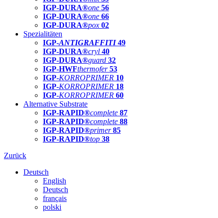
IGP-DURA®
one
56
IGP-DURA®
one
66
IGP-DURA®
pox
02
Spezialitäten
IGP-
ANTIGRAFFITI
49
IGP-DURA®
cryl
40
IGP-DURA®
guard
32
IGP-HWF
thermofer
53
IGP-
KORROPRIMER
10
IGP-
KORROPRIMER
18
IGP-
KORROPRIMER
60
Alternative Substrate
IGP-RAPID®
complete
87
IGP-RAPID®
complete
88
IGP-RAPID®
primer
85
IGP-RAPID®
top
38
Zurück
Deutsch
English
Deutsch
français
polski