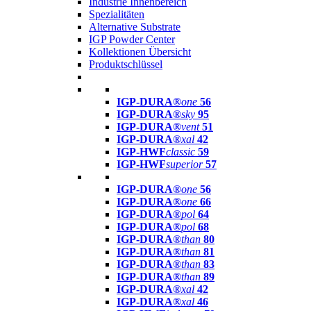
Industrie Innenbereich
Spezialitäten
Alternative Substrate
IGP Powder Center
Kollektionen Übersicht
Produktschlüssel
IGP-DURA®
one
56
IGP-DURA®
sky
95
IGP-DURA®
vent
51
IGP-DURA®
xal
42
IGP-HWF
classic
59
IGP-HWF
superior
57
IGP-DURA®
one
56
IGP-DURA®
one
66
IGP-DURA®
pol
64
IGP-DURA®
pol
68
IGP-DURA®
than
80
IGP-DURA®
than
81
IGP-DURA®
than
83
IGP-DURA®
than
89
IGP-DURA®
xal
42
IGP-DURA®
xal
46