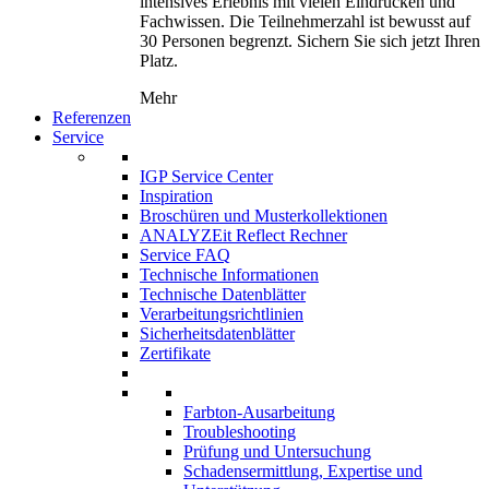
intensives Erlebnis mit vielen Eindrücken und
Fachwissen. Die Teilnehmerzahl ist bewusst auf
30 Personen begrenzt. Sichern Sie sich jetzt Ihren
Platz.
Mehr
Referenzen
Service
IGP Service Center
Inspiration
Broschüren und Musterkollektionen
ANALYZEit Reflect Rechner
Service FAQ
Technische Informationen
Technische Datenblätter
Verarbeitungsrichtlinien
Sicherheitsdatenblätter
Zertifikate
Farbton-Ausarbeitung
Troubleshooting
Prüfung und Untersuchung
Schadensermittlung, Expertise und