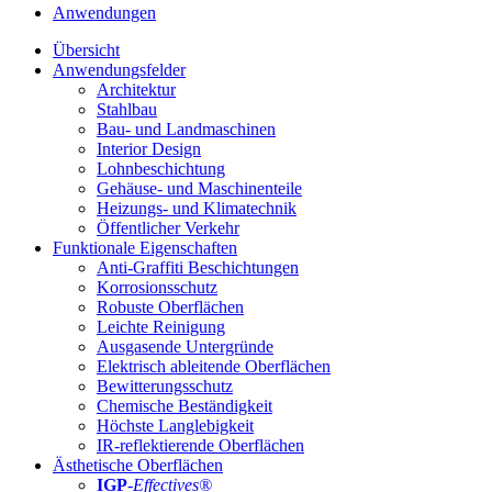
Anwendungen
Übersicht
Anwendungsfelder
Architektur
Stahlbau
Bau- und Landmaschinen
Interior Design
Lohnbeschichtung
Gehäuse- und Maschinenteile
Heizungs- und Klimatechnik
Öffentlicher Verkehr
Funktionale Eigenschaften
Anti-Graffiti Beschichtungen
Korrosionsschutz
Robuste Oberflächen
Leichte Reinigung
Ausgasende Untergründe
Elektrisch ableitende Oberflächen
Bewitterungsschutz
Chemische Beständigkeit
Höchste Langlebigkeit
IR-reflektierende Oberflächen
Ästhetische Oberflächen
IGP
-
Effectives®