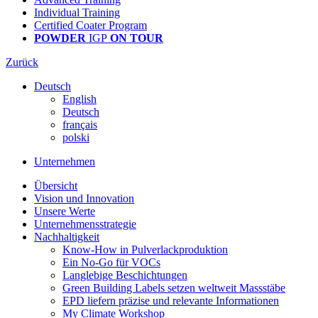
Individual Training
Certified Coater Program
POWDER
IGP
ON TOUR
Zurück
Deutsch
English
Deutsch
français
polski
Unternehmen
Übersicht
Vision und Innovation
Unsere Werte
Unternehmensstrategie
Nachhaltigkeit
Know-How in Pulverlackproduktion
Ein No-Go für VOCs
Langlebige Beschichtungen
Green Building Labels setzen weltweit Massstäbe
EPD liefern präzise und relevante Informationen
My Climate Workshop