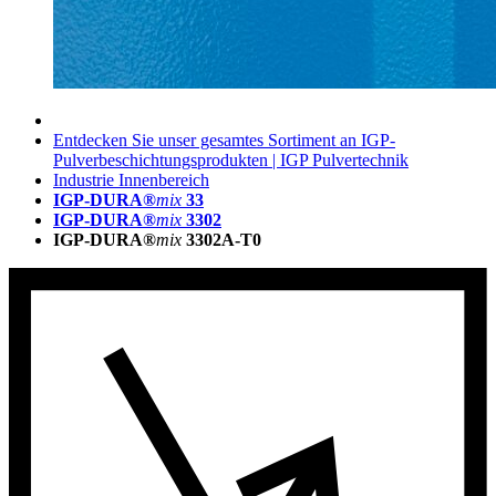
Entdecken Sie unser gesamtes Sortiment an IGP-
Pulverbeschichtungsprodukten | IGP Pulvertechnik
Industrie Innenbereich
IGP-DURA®
mix
33
IGP-DURA®
mix
3302
IGP-DURA®
mix
3302A-T0