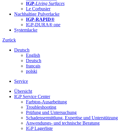
IGP-
Living Surfaces
Le Corbusier
Nachhaltige Pulverlacke
IGP-RAPID®
IGP-DURA® one
Systemlacke
Zurück
Deutsch
English
Deutsch
français
polski
Service
Übersicht
IGP Service Center
Farbton-Ausarbeitung
Troubleshooting
Prüfung und Untersuchung
Schadensermittlung, Expertise und Unterstützung
Anwendungs- und technische Beratung
IGP Lagerliste