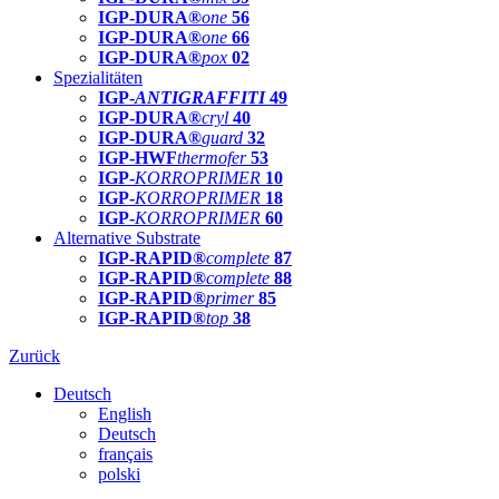
IGP-DURA®
one
56
IGP-DURA®
one
66
IGP-DURA®
pox
02
Spezialitäten
IGP-
ANTIGRAFFITI
49
IGP-DURA®
cryl
40
IGP-DURA®
guard
32
IGP-HWF
thermofer
53
IGP-
KORROPRIMER
10
IGP-
KORROPRIMER
18
IGP-
KORROPRIMER
60
Alternative Substrate
IGP-RAPID®
complete
87
IGP-RAPID®
complete
88
IGP-RAPID®
primer
85
IGP-RAPID®
top
38
Zurück
Deutsch
English
Deutsch
français
polski