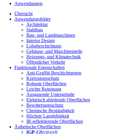
Anwendungen
Übersicht
Anwendungsfelder
Architektur
Stahlbau
Bau- und Landmaschinen
Interior Design
Lohnbeschichtung
Gehäuse- und Maschinenteile
Heizungs- und Klimatechnik
Öffentlicher Verkehr
Funktionale Eigenschaften
Anti-Graffiti Beschichtungen
Korrosionsschutz
Robuste Oberflächen
Leichte Reinigung
Ausgasende Untergründe
Elektrisch ableitende Oberflächen
Bewitterungsschutz
Chemische Beständigkeit
Höchste Langlebigkeit
IR-reflektierende Oberflächen
Ästhetische Oberflächen
IGP
-
Effectives®