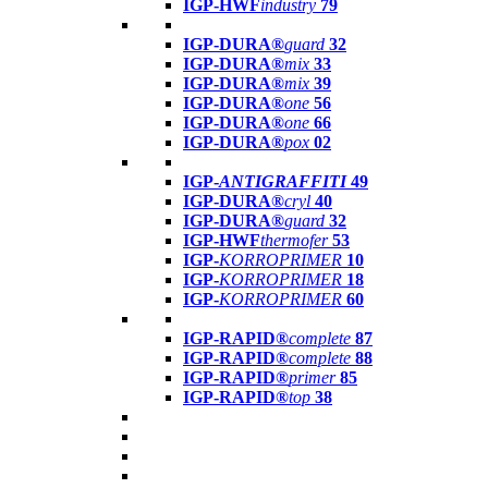
IGP-HWF
industry
79
IGP-DURA®
guard
32
IGP-DURA®
mix
33
IGP-DURA®
mix
39
IGP-DURA®
one
56
IGP-DURA®
one
66
IGP-DURA®
pox
02
IGP-
ANTIGRAFFITI
49
IGP-DURA®
cryl
40
IGP-DURA®
guard
32
IGP-HWF
thermofer
53
IGP-
KORROPRIMER
10
IGP-
KORROPRIMER
18
IGP-
KORROPRIMER
60
IGP-RAPID®
complete
87
IGP-RAPID®
complete
88
IGP-RAPID®
primer
85
IGP-RAPID®
top
38