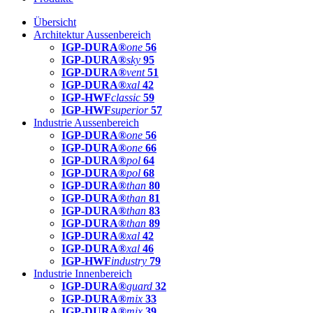
Übersicht
Architektur Aussenbereich
IGP-DURA®
one
56
IGP-DURA®
sky
95
IGP-DURA®
vent
51
IGP-DURA®
xal
42
IGP-HWF
classic
59
IGP-HWF
superior
57
Industrie Aussenbereich
IGP-DURA®
one
56
IGP-DURA®
one
66
IGP-DURA®
pol
64
IGP-DURA®
pol
68
IGP-DURA®
than
80
IGP-DURA®
than
81
IGP-DURA®
than
83
IGP-DURA®
than
89
IGP-DURA®
xal
42
IGP-DURA®
xal
46
IGP-HWF
industry
79
Industrie Innenbereich
IGP-DURA®
guard
32
IGP-DURA®
mix
33
IGP-DURA®
mix
39