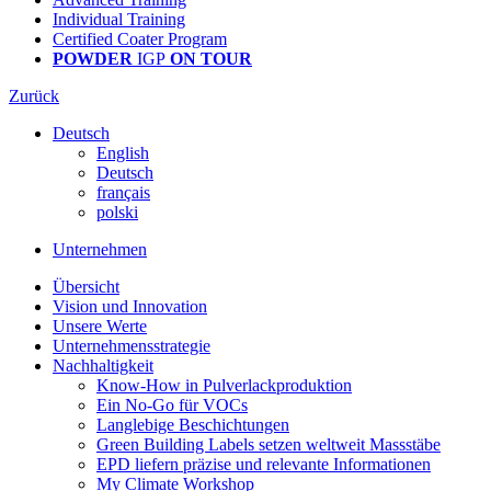
Individual Training
Certified Coater Program
POWDER
IGP
ON TOUR
Zurück
Deutsch
English
Deutsch
français
polski
Unternehmen
Übersicht
Vision und Innovation
Unsere Werte
Unternehmensstrategie
Nachhaltigkeit
Know-How in Pulverlackproduktion
Ein No-Go für VOCs
Langlebige Beschichtungen
Green Building Labels setzen weltweit Massstäbe
EPD liefern präzise und relevante Informationen
My Climate Workshop