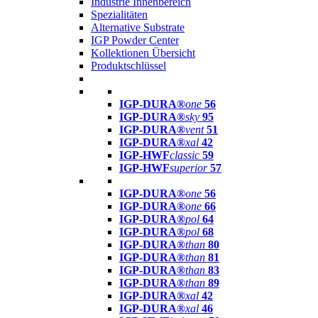
Industrie Innenbereich
Spezialitäten
Alternative Substrate
IGP Powder Center
Kollektionen Übersicht
Produktschlüssel
IGP-DURA®
one
56
IGP-DURA®
sky
95
IGP-DURA®
vent
51
IGP-DURA®
xal
42
IGP-HWF
classic
59
IGP-HWF
superior
57
IGP-DURA®
one
56
IGP-DURA®
one
66
IGP-DURA®
pol
64
IGP-DURA®
pol
68
IGP-DURA®
than
80
IGP-DURA®
than
81
IGP-DURA®
than
83
IGP-DURA®
than
89
IGP-DURA®
xal
42
IGP-DURA®
xal
46