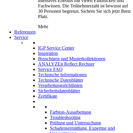
intensives Erlebnis mit vielen Eindrücken und
Fachwissen. Die Teilnehmerzahl ist bewusst auf
30 Personen begrenzt. Sichern Sie sich jetzt Ihren
Platz.
Mehr
Referenzen
Service
IGP Service Center
Inspiration
Broschüren und Musterkollektionen
ANALYZEit Reflect Rechner
Service FAQ
Technische Informationen
Technische Datenblätter
Verarbeitungsrichtlinien
Sicherheitsdatenblätter
Zertifikate
Farbton-Ausarbeitung
Troubleshooting
Prüfung und Untersuchung
Schadensermittlung, Expertise und