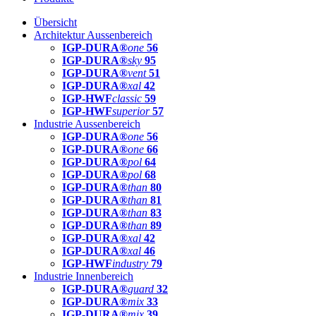
Übersicht
Architektur Aussenbereich
IGP-DURA®
one
56
IGP-DURA®
sky
95
IGP-DURA®
vent
51
IGP-DURA®
xal
42
IGP-HWF
classic
59
IGP-HWF
superior
57
Industrie Aussenbereich
IGP-DURA®
one
56
IGP-DURA®
one
66
IGP-DURA®
pol
64
IGP-DURA®
pol
68
IGP-DURA®
than
80
IGP-DURA®
than
81
IGP-DURA®
than
83
IGP-DURA®
than
89
IGP-DURA®
xal
42
IGP-DURA®
xal
46
IGP-HWF
industry
79
Industrie Innenbereich
IGP-DURA®
guard
32
IGP-DURA®
mix
33
IGP-DURA®
mix
39