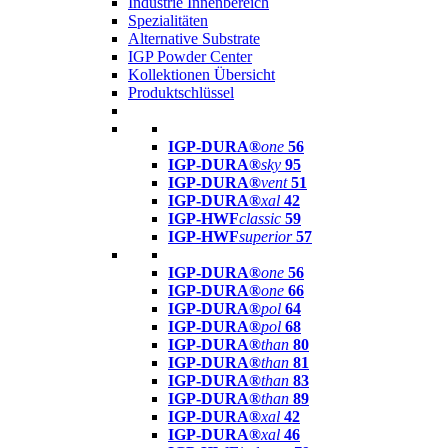
Industrie Innenbereich
Spezialitäten
Alternative Substrate
IGP Powder Center
Kollektionen Übersicht
Produktschlüssel
IGP-DURA®
one
56
IGP-DURA®
sky
95
IGP-DURA®
vent
51
IGP-DURA®
xal
42
IGP-HWF
classic
59
IGP-HWF
superior
57
IGP-DURA®
one
56
IGP-DURA®
one
66
IGP-DURA®
pol
64
IGP-DURA®
pol
68
IGP-DURA®
than
80
IGP-DURA®
than
81
IGP-DURA®
than
83
IGP-DURA®
than
89
IGP-DURA®
xal
42
IGP-DURA®
xal
46