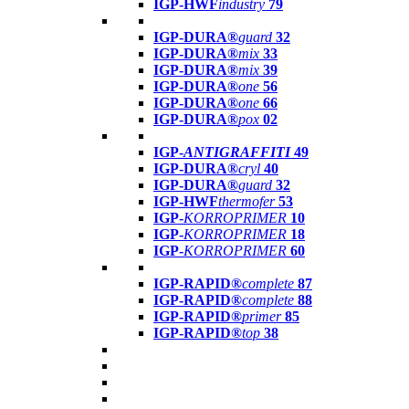
IGP-HWF
industry
79
IGP-DURA®
guard
32
IGP-DURA®
mix
33
IGP-DURA®
mix
39
IGP-DURA®
one
56
IGP-DURA®
one
66
IGP-DURA®
pox
02
IGP-
ANTIGRAFFITI
49
IGP-DURA®
cryl
40
IGP-DURA®
guard
32
IGP-HWF
thermofer
53
IGP-
KORROPRIMER
10
IGP-
KORROPRIMER
18
IGP-
KORROPRIMER
60
IGP-RAPID®
complete
87
IGP-RAPID®
complete
88
IGP-RAPID®
primer
85
IGP-RAPID®
top
38