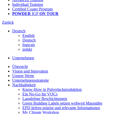
Individual Training
Certified Coater Program
POWDER
IGP
ON TOUR
Zurück
Deutsch
English
Deutsch
français
polski
Unternehmen
Übersicht
Vision und Innovation
Unsere Werte
Unternehmensstrategie
Nachhaltigkeit
Know-How in Pulverlackproduktion
Ein No-Go für VOCs
Langlebige Beschichtungen
Green Building Labels setzen weltweit Massstäbe
EPD liefern präzise und relevante Informationen
My Climate Workshop