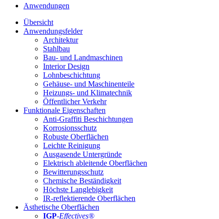
Anwendungen
Übersicht
Anwendungsfelder
Architektur
Stahlbau
Bau- und Landmaschinen
Interior Design
Lohnbeschichtung
Gehäuse- und Maschinenteile
Heizungs- und Klimatechnik
Öffentlicher Verkehr
Funktionale Eigenschaften
Anti-Graffiti Beschichtungen
Korrosionsschutz
Robuste Oberflächen
Leichte Reinigung
Ausgasende Untergründe
Elektrisch ableitende Oberflächen
Bewitterungsschutz
Chemische Beständigkeit
Höchste Langlebigkeit
IR-reflektierende Oberflächen
Ästhetische Oberflächen
IGP
-
Effectives®