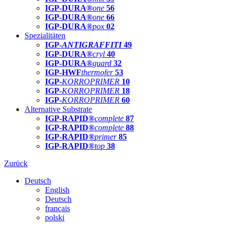
IGP-DURA®
one
56
IGP-DURA®
one
66
IGP-DURA®
pox
02
Spezialitäten
IGP-
ANTIGRAFFITI
49
IGP-DURA®
cryl
40
IGP-DURA®
guard
32
IGP-HWF
thermofer
53
IGP-
KORROPRIMER
10
IGP-
KORROPRIMER
18
IGP-
KORROPRIMER
60
Alternative Substrate
IGP-RAPID®
complete
87
IGP-RAPID®
complete
88
IGP-RAPID®
primer
85
IGP-RAPID®
top
38
Zurück
Deutsch
English
Deutsch
français
polski