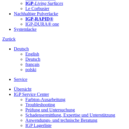
IGP-
Living Surfaces
Le Corbusier
Nachhaltige Pulverlacke
IGP-RAPID®
IGP-DURA® one
Systemlacke
Zurück
Deutsch
English
Deutsch
français
polski
Service
Übersicht
IGP Service Center
Farbton-Ausarbeitung
Troubleshooting
Prüfung und Untersuchung
Schadensermittlung, Expertise und Unterstützung
Anwendungs- und technische Beratung
IGP Lagerliste