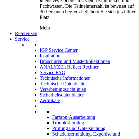
intensives Erlebnis mit vielen Eindrücken und
Fachwissen. Die Teilnehmerzahl ist bewusst auf
30 Personen begrenzt. Sichern Sie sich jetzt Ihren
Platz.
Mehr
Referenzen
Service
IGP Service Center
Inspiration
Broschüren und Musterkollektionen
ANALYZEit Reflect Rechner
Service FAQ
Technische Informationen
Technische Datenblätter
Verarbeitungsrichtlinien
Sicherheitsdatenblätter
Zertifikate
Farbton-Ausarbeitung
Troubleshooting
Prüfung und Untersuchung
Schadensermittlung, Expertise und