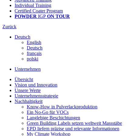
Individual Training
Certified Coater Program
POWDER
IGP
ON TOUR
Zurück
Deutsch
English
Deutsch
français
polski
Unternehmen
Übersicht
Vision und Innovation
Unsere Werte
Unternehmensstrategie
Nachhaltigkeit
Know-How in Pulverlackproduktion
Ein No-Go für VOCs
Langlebige Beschichtungen
Green Building Labels setzen weltweit Massstäbe
EPD liefern präzise und relevante Informationen
My Climate Workshop