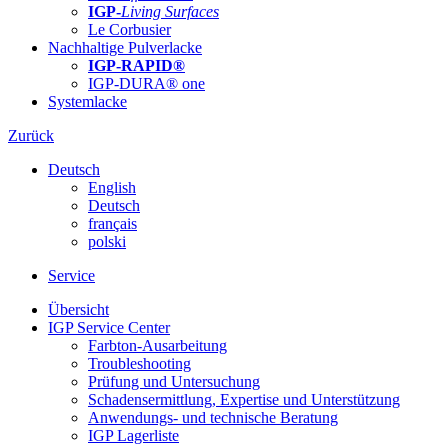
IGP-
Living Surfaces
Le Corbusier
Nachhaltige Pulverlacke
IGP-RAPID®
IGP-DURA® one
Systemlacke
Zurück
Deutsch
English
Deutsch
français
polski
Service
Übersicht
IGP Service Center
Farbton-Ausarbeitung
Troubleshooting
Prüfung und Untersuchung
Schadensermittlung, Expertise und Unterstützung
Anwendungs- und technische Beratung
IGP Lagerliste