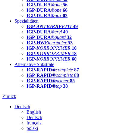
IGP-DURA®
one
56
IGP-DURA®
one
66
IGP-DURA®
pox
02
Spezialitäten
IGP-
ANTIGRAFFITI
49
IGP-DURA®
cryl
40
IGP-DURA®
guard
32
IGP-HWF
thermofer
53
IGP-
KORROPRIMER
10
IGP-
KORROPRIMER
18
IGP-
KORROPRIMER
60
Alternative Substrate
IGP-RAPID®
complete
87
IGP-RAPID®
complete
88
IGP-RAPID®
primer
85
IGP-RAPID®
top
38
Zurück
Deutsch
English
Deutsch
français
polski