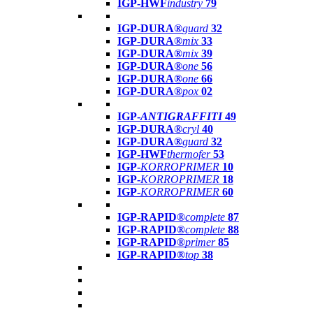
IGP-HWF
industry
79
IGP-DURA®
guard
32
IGP-DURA®
mix
33
IGP-DURA®
mix
39
IGP-DURA®
one
56
IGP-DURA®
one
66
IGP-DURA®
pox
02
IGP-
ANTIGRAFFITI
49
IGP-DURA®
cryl
40
IGP-DURA®
guard
32
IGP-HWF
thermofer
53
IGP-
KORROPRIMER
10
IGP-
KORROPRIMER
18
IGP-
KORROPRIMER
60
IGP-RAPID®
complete
87
IGP-RAPID®
complete
88
IGP-RAPID®
primer
85
IGP-RAPID®
top
38