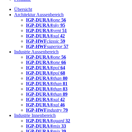
Übersicht
Architektur Aussenbereich
IGP-DURA®
one
56
IGP-DURA®
sky
95
IGP-DURA®
vent
51
IGP-DURA®
xal
42
IGP-HWF
classic
59
IGP-HWF
superior
57
Industrie Aussenbereich
IGP-DURA®
one
56
IGP-DURA®
one
66
IGP-DURA®
pol
64
IGP-DURA®
pol
68
IGP-DURA®
than
80
IGP-DURA®
than
81
IGP-DURA®
than
83
IGP-DURA®
than
89
IGP-DURA®
xal
42
IGP-DURA®
xal
46
IGP-HWF
industry
79
Industrie Innenbereich
IGP-DURA®
guard
32
IGP-DURA®
mix
33
IGP-DURA®
mix
39