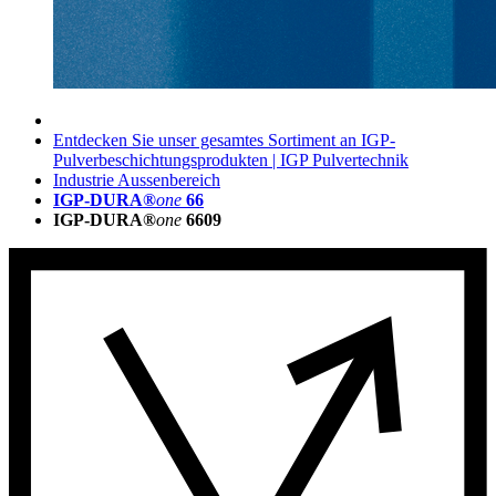
Entdecken Sie unser gesamtes Sortiment an IGP-
Pulverbeschichtungsprodukten | IGP Pulvertechnik
Industrie Aussenbereich
IGP-DURA®
one
66
IGP-DURA®
one
6609