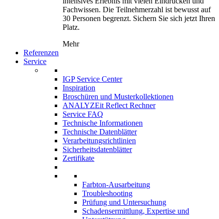
intensives Erlebnis mit vielen Eindrücken und
Fachwissen. Die Teilnehmerzahl ist bewusst auf
30 Personen begrenzt. Sichern Sie sich jetzt Ihren
Platz.
Mehr
Referenzen
Service
IGP Service Center
Inspiration
Broschüren und Musterkollektionen
ANALYZEit Reflect Rechner
Service FAQ
Technische Informationen
Technische Datenblätter
Verarbeitungsrichtlinien
Sicherheitsdatenblätter
Zertifikate
Farbton-Ausarbeitung
Troubleshooting
Prüfung und Untersuchung
Schadensermittlung, Expertise und