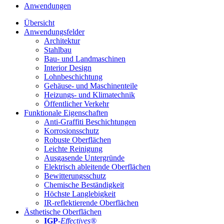
Anwendungen
Übersicht
Anwendungsfelder
Architektur
Stahlbau
Bau- und Landmaschinen
Interior Design
Lohnbeschichtung
Gehäuse- und Maschinenteile
Heizungs- und Klimatechnik
Öffentlicher Verkehr
Funktionale Eigenschaften
Anti-Graffiti Beschichtungen
Korrosionsschutz
Robuste Oberflächen
Leichte Reinigung
Ausgasende Untergründe
Elektrisch ableitende Oberflächen
Bewitterungsschutz
Chemische Beständigkeit
Höchste Langlebigkeit
IR-reflektierende Oberflächen
Ästhetische Oberflächen
IGP
-
Effectives®