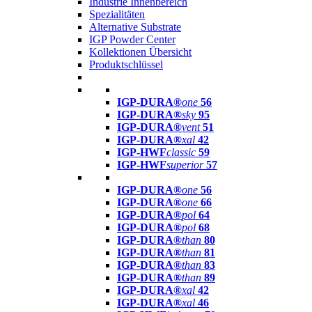
Industrie Innenbereich
Spezialitäten
Alternative Substrate
IGP Powder Center
Kollektionen Übersicht
Produktschlüssel
IGP-DURA®
one
56
IGP-DURA®
sky
95
IGP-DURA®
vent
51
IGP-DURA®
xal
42
IGP-HWF
classic
59
IGP-HWF
superior
57
IGP-DURA®
one
56
IGP-DURA®
one
66
IGP-DURA®
pol
64
IGP-DURA®
pol
68
IGP-DURA®
than
80
IGP-DURA®
than
81
IGP-DURA®
than
83
IGP-DURA®
than
89
IGP-DURA®
xal
42
IGP-DURA®
xal
46