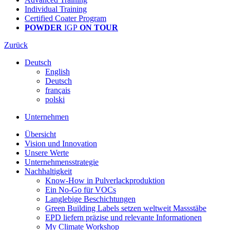
Individual Training
Certified Coater Program
POWDER
IGP
ON TOUR
Zurück
Deutsch
English
Deutsch
français
polski
Unternehmen
Übersicht
Vision und Innovation
Unsere Werte
Unternehmensstrategie
Nachhaltigkeit
Know-How in Pulverlackproduktion
Ein No-Go für VOCs
Langlebige Beschichtungen
Green Building Labels setzen weltweit Massstäbe
EPD liefern präzise und relevante Informationen
My Climate Workshop