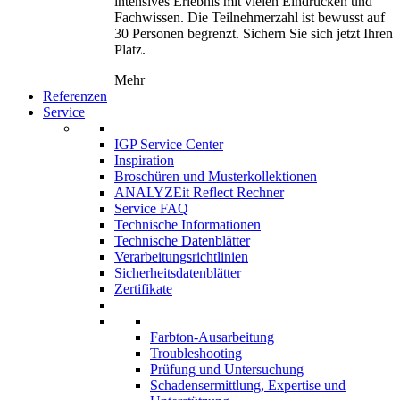
intensives Erlebnis mit vielen Eindrücken und
Fachwissen. Die Teilnehmerzahl ist bewusst auf
30 Personen begrenzt. Sichern Sie sich jetzt Ihren
Platz.
Mehr
Referenzen
Service
IGP Service Center
Inspiration
Broschüren und Musterkollektionen
ANALYZEit Reflect Rechner
Service FAQ
Technische Informationen
Technische Datenblätter
Verarbeitungsrichtlinien
Sicherheitsdatenblätter
Zertifikate
Farbton-Ausarbeitung
Troubleshooting
Prüfung und Untersuchung
Schadensermittlung, Expertise und