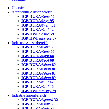
Übersicht
Architektur Aussenbereich
IGP-DURA®
one
56
IGP-DURA®
sky
95
IGP-DURA®
vent
51
IGP-DURA®
xal
42
IGP-HWF
classic
59
IGP-HWF
superior
57
Industrie Aussenbereich
IGP-DURA®
one
56
IGP-DURA®
one
66
IGP-DURA®
pol
64
IGP-DURA®
pol
68
IGP-DURA®
than
80
IGP-DURA®
than
81
IGP-DURA®
than
83
IGP-DURA®
than
89
IGP-DURA®
xal
42
IGP-DURA®
xal
46
IGP-HWF
industry
79
Industrie Innenbereich
IGP-DURA®
guard
32
IGP-DURA®
mix
33
IGP-DURA®
mix
39