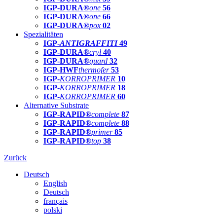
IGP-DURA®
one
56
IGP-DURA®
one
66
IGP-DURA®
pox
02
Spezialitäten
IGP-
ANTIGRAFFITI
49
IGP-DURA®
cryl
40
IGP-DURA®
guard
32
IGP-HWF
thermofer
53
IGP-
KORROPRIMER
10
IGP-
KORROPRIMER
18
IGP-
KORROPRIMER
60
Alternative Substrate
IGP-RAPID®
complete
87
IGP-RAPID®
complete
88
IGP-RAPID®
primer
85
IGP-RAPID®
top
38
Zurück
Deutsch
English
Deutsch
français
polski