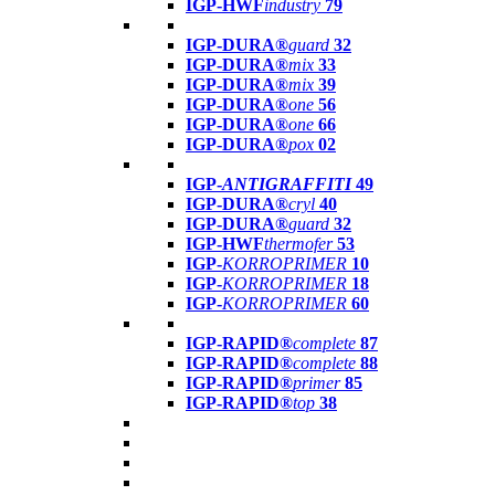
IGP-HWF
industry
79
IGP-DURA®
guard
32
IGP-DURA®
mix
33
IGP-DURA®
mix
39
IGP-DURA®
one
56
IGP-DURA®
one
66
IGP-DURA®
pox
02
IGP-
ANTIGRAFFITI
49
IGP-DURA®
cryl
40
IGP-DURA®
guard
32
IGP-HWF
thermofer
53
IGP-
KORROPRIMER
10
IGP-
KORROPRIMER
18
IGP-
KORROPRIMER
60
IGP-RAPID®
complete
87
IGP-RAPID®
complete
88
IGP-RAPID®
primer
85
IGP-RAPID®
top
38