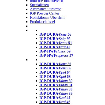
Industrie Innenbereich
Spezialitäten
Alternative Substrate
IGP Powder Center
Kollektionen Übersicht
Produktschlüssel
IGP-DURA®
one
56
IGP-DURA®
sky
95
IGP-DURA®
vent
51
IGP-DURA®
xal
42
IGP-HWF
classic
59
IGP-HWF
superior
57
IGP-DURA®
one
56
IGP-DURA®
one
66
IGP-DURA®
pol
64
IGP-DURA®
pol
68
IGP-DURA®
than
80
IGP-DURA®
than
81
IGP-DURA®
than
83
IGP-DURA®
than
89
IGP-DURA®
xal
42
IGP-DURA®
xal
46