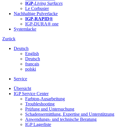
IGP-
Living Surfaces
Le Corbusier
Nachhaltige Pulverlacke
IGP-RAPID®
IGP-DURA® one
Systemlacke
Zurück
Deutsch
English
Deutsch
français
polski
Service
Übersicht
IGP Service Center
Farbton-Ausarbeitung
Troubleshooting
Prüfung und Untersuchung
Schadensermittlung, Expertise und Unterstützung
Anwendungs- und technische Beratung
IGP Lagerliste