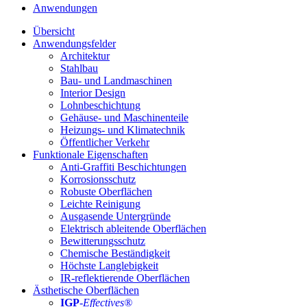
Anwendungen
Übersicht
Anwendungsfelder
Architektur
Stahlbau
Bau- und Landmaschinen
Interior Design
Lohnbeschichtung
Gehäuse- und Maschinenteile
Heizungs- und Klimatechnik
Öffentlicher Verkehr
Funktionale Eigenschaften
Anti-Graffiti Beschichtungen
Korrosionsschutz
Robuste Oberflächen
Leichte Reinigung
Ausgasende Untergründe
Elektrisch ableitende Oberflächen
Bewitterungsschutz
Chemische Beständigkeit
Höchste Langlebigkeit
IR-reflektierende Oberflächen
Ästhetische Oberflächen
IGP
-
Effectives®