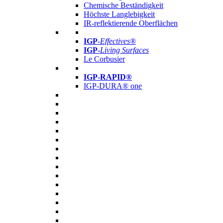
Chemische Beständigkeit
Höchste Langlebigkeit
IR-reflektierende Oberflächen
IGP
-
Effectives®
IGP-
Living Surfaces
Le Corbusier
IGP-RAPID®
IGP-DURA® one