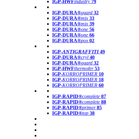
IGP-HWF
industry
79
IGP-DURA®
guard
32
IGP-DURA®
mix
33
IGP-DURA®
mix
39
IGP-DURA®
one
56
IGP-DURA®
one
66
IGP-DURA®
pox
02
IGP-
ANTIGRAFFITI
49
IGP-DURA®
cryl
40
IGP-DURA®
guard
32
IGP-HWF
thermofer
53
IGP-
KORROPRIMER
10
IGP-
KORROPRIMER
18
IGP-
KORROPRIMER
60
IGP-RAPID®
complete
87
IGP-RAPID®
complete
88
IGP-RAPID®
primer
85
IGP-RAPID®
top
38