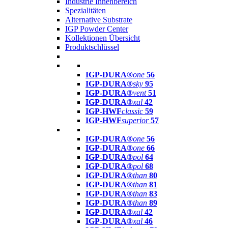
Industrie Innenbereich
Spezialitäten
Alternative Substrate
IGP Powder Center
Kollektionen Übersicht
Produktschlüssel
IGP-DURA®
one
56
IGP-DURA®
sky
95
IGP-DURA®
vent
51
IGP-DURA®
xal
42
IGP-HWF
classic
59
IGP-HWF
superior
57
IGP-DURA®
one
56
IGP-DURA®
one
66
IGP-DURA®
pol
64
IGP-DURA®
pol
68
IGP-DURA®
than
80
IGP-DURA®
than
81
IGP-DURA®
than
83
IGP-DURA®
than
89
IGP-DURA®
xal
42
IGP-DURA®
xal
46