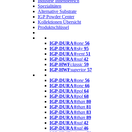
Industrie Innenbereich
Spezialitäten
Alternative Substrate
IGP Powder Center
Kollektionen Übersicht
Produktschlüssel
IGP-DURA®
one
56
IGP-DURA®
sky
95
IGP-DURA®
vent
51
IGP-DURA®
xal
42
IGP-HWF
classic
59
IGP-HWF
superior
57
IGP-DURA®
one
56
IGP-DURA®
one
66
IGP-DURA®
pol
64
IGP-DURA®
pol
68
IGP-DURA®
than
80
IGP-DURA®
than
81
IGP-DURA®
than
83
IGP-DURA®
than
89
IGP-DURA®
xal
42
IGP-DURA®
xal
46