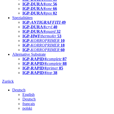
IGP-DURA®
one
56
IGP-DURA®
one
66
IGP-DURA®
pox
02
Spezialitäten
IGP-
ANTIGRAFFITI
49
IGP-DURA®
cryl
40
IGP-DURA®
guard
32
IGP-HWF
thermofer
53
IGP-
KORROPRIMER
10
IGP-
KORROPRIMER
18
IGP-
KORROPRIMER
60
Alternative Substrate
IGP-RAPID®
complete
87
IGP-RAPID®
complete
88
IGP-RAPID®
primer
85
IGP-RAPID®
top
38
Zurück
Deutsch
English
Deutsch
français
polski