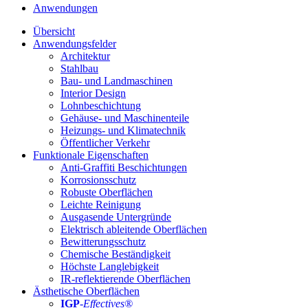
Anwendungen
Übersicht
Anwendungsfelder
Architektur
Stahlbau
Bau- und Landmaschinen
Interior Design
Lohnbeschichtung
Gehäuse- und Maschinenteile
Heizungs- und Klimatechnik
Öffentlicher Verkehr
Funktionale Eigenschaften
Anti-Graffiti Beschichtungen
Korrosionsschutz
Robuste Oberflächen
Leichte Reinigung
Ausgasende Untergründe
Elektrisch ableitende Oberflächen
Bewitterungsschutz
Chemische Beständigkeit
Höchste Langlebigkeit
IR-reflektierende Oberflächen
Ästhetische Oberflächen
IGP
-
Effectives®