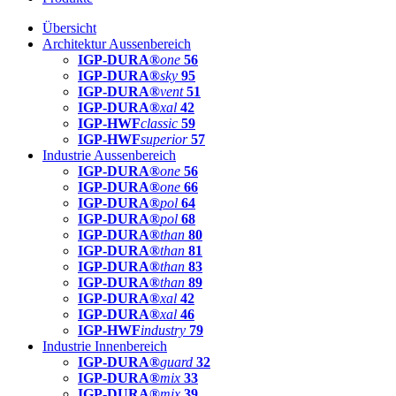
Übersicht
Architektur Aussenbereich
IGP-DURA®
one
56
IGP-DURA®
sky
95
IGP-DURA®
vent
51
IGP-DURA®
xal
42
IGP-HWF
classic
59
IGP-HWF
superior
57
Industrie Aussenbereich
IGP-DURA®
one
56
IGP-DURA®
one
66
IGP-DURA®
pol
64
IGP-DURA®
pol
68
IGP-DURA®
than
80
IGP-DURA®
than
81
IGP-DURA®
than
83
IGP-DURA®
than
89
IGP-DURA®
xal
42
IGP-DURA®
xal
46
IGP-HWF
industry
79
Industrie Innenbereich
IGP-DURA®
guard
32
IGP-DURA®
mix
33
IGP-DURA®
mix
39