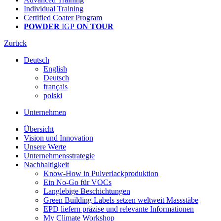
Individual Training
Certified Coater Program
POWDER
IGP
ON TOUR
Zurück
Deutsch
English
Deutsch
français
polski
Unternehmen
Übersicht
Vision und Innovation
Unsere Werte
Unternehmensstrategie
Nachhaltigkeit
Know-How in Pulverlackproduktion
Ein No-Go für VOCs
Langlebige Beschichtungen
Green Building Labels setzen weltweit Massstäbe
EPD liefern präzise und relevante Informationen
My Climate Workshop