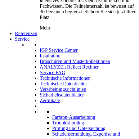
intensives Erlebnis mit vielen Eindrücken und
Fachwissen. Die Teilnehmerzahl ist bewusst auf
30 Personen begrenzt. Sichern Sie sich jetzt Ihren
Platz.
Mehr
Referenzen
Service
IGP Service Center
Inspiration
Broschüren und Musterkollektionen
ANALYZEit Reflect Rechner
Service FAQ
Technische Informationen
Technische Datenblätter
Verarbeitungsrichtlinien
Sicherheitsdatenblätter
Zertifikate
Farbton-Ausarbeitung
Troubleshooting
Prüfung und Untersuchung
Schadensermittlung, Expertise und