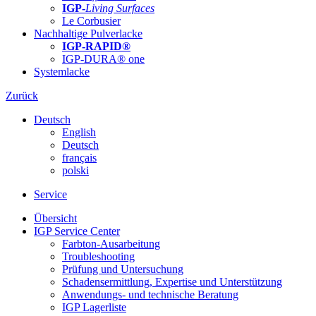
IGP-
Living Surfaces
Le Corbusier
Nachhaltige Pulverlacke
IGP-RAPID®
IGP-DURA® one
Systemlacke
Zurück
Deutsch
English
Deutsch
français
polski
Service
Übersicht
IGP Service Center
Farbton-Ausarbeitung
Troubleshooting
Prüfung und Untersuchung
Schadensermittlung, Expertise und Unterstützung
Anwendungs- und technische Beratung
IGP Lagerliste