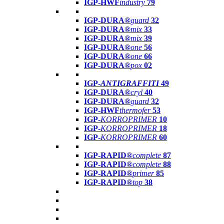
IGP-HWF
industry
79
IGP-DURA®
guard
32
IGP-DURA®
mix
33
IGP-DURA®
mix
39
IGP-DURA®
one
56
IGP-DURA®
one
66
IGP-DURA®
pox
02
IGP-
ANTIGRAFFITI
49
IGP-DURA®
cryl
40
IGP-DURA®
guard
32
IGP-HWF
thermofer
53
IGP-
KORROPRIMER
10
IGP-
KORROPRIMER
18
IGP-
KORROPRIMER
60
IGP-RAPID®
complete
87
IGP-RAPID®
complete
88
IGP-RAPID®
primer
85
IGP-RAPID®
top
38