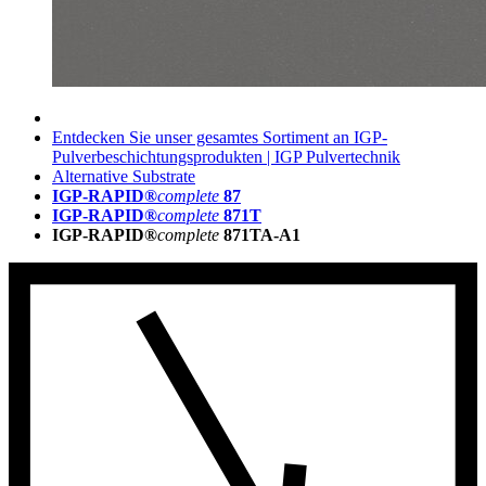
Entdecken Sie unser gesamtes Sortiment an IGP-
Pulverbeschichtungsprodukten | IGP Pulvertechnik
Alternative Substrate
IGP-RAPID®
complete
87
IGP-RAPID®
complete
871T
IGP-RAPID®
complete
871TA-A1