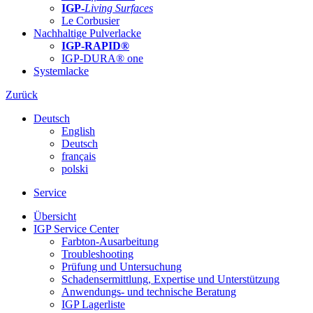
IGP-
Living Surfaces
Le Corbusier
Nachhaltige Pulverlacke
IGP-RAPID®
IGP-DURA® one
Systemlacke
Zurück
Deutsch
English
Deutsch
français
polski
Service
Übersicht
IGP Service Center
Farbton-Ausarbeitung
Troubleshooting
Prüfung und Untersuchung
Schadensermittlung, Expertise und Unterstützung
Anwendungs- und technische Beratung
IGP Lagerliste