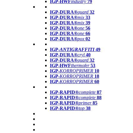
IGP-HWF
industry
79
IGP-DURA®
guard
32
IGP-DURA®
mix
33
IGP-DURA®
mix
39
IGP-DURA®
one
56
IGP-DURA®
one
66
IGP-DURA®
pox
02
IGP-
ANTIGRAFFITI
49
IGP-DURA®
cryl
40
IGP-DURA®
guard
32
IGP-HWF
thermofer
53
IGP-
KORROPRIMER
10
IGP-
KORROPRIMER
18
IGP-
KORROPRIMER
60
IGP-RAPID®
complete
87
IGP-RAPID®
complete
88
IGP-RAPID®
primer
85
IGP-RAPID®
top
38