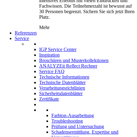
intensives Erlebnis mit vielen Eindrücken und
Fachwissen. Die Teilnehmerzahl ist bewusst auf
30 Personen begrenzt. Sichern Sie sich jetzt Ihren
Platz.
Mehr
Referenzen
Service
IGP Service Center
Inspiration
Broschüren und Musterkollektionen
ANALYZEit Reflect Rechner
Service FAQ
Technische Informationen
Technische Datenblätter
Verarbeitungsrichtlinien
Sicherheitsdatenblätter
Zertifikate
Farbton-Ausarbeitung
Troubleshooting
Prüfung und Untersuchung
Schadensermittlung, Expertise und