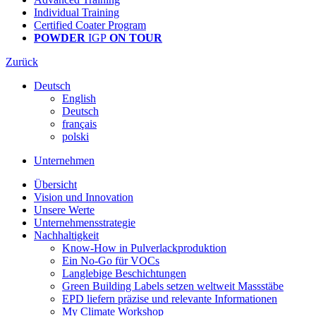
Individual Training
Certified Coater Program
POWDER
IGP
ON TOUR
Zurück
Deutsch
English
Deutsch
français
polski
Unternehmen
Übersicht
Vision und Innovation
Unsere Werte
Unternehmensstrategie
Nachhaltigkeit
Know-How in Pulverlackproduktion
Ein No-Go für VOCs
Langlebige Beschichtungen
Green Building Labels setzen weltweit Massstäbe
EPD liefern präzise und relevante Informationen
My Climate Workshop