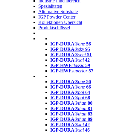
Industrie Innenbereich
Spezialitäten
Alternative Substrate
IGP Powder Center
Kollektionen Übersicht
Produktschlüssel
IGP-DURA®
one
56
IGP-DURA®
sky
95
IGP-DURA®
vent
51
IGP-DURA®
xal
42
IGP-HWF
classic
59
IGP-HWF
superior
57
IGP-DURA®
one
56
IGP-DURA®
one
66
IGP-DURA®
pol
64
IGP-DURA®
pol
68
IGP-DURA®
than
80
IGP-DURA®
than
81
IGP-DURA®
than
83
IGP-DURA®
than
89
IGP-DURA®
xal
42
IGP-DURA®
xal
46