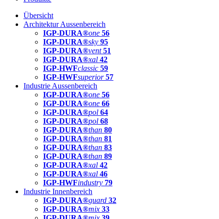
Übersicht
Architektur Aussenbereich
IGP-DURA®
one
56
IGP-DURA®
sky
95
IGP-DURA®
vent
51
IGP-DURA®
xal
42
IGP-HWF
classic
59
IGP-HWF
superior
57
Industrie Aussenbereich
IGP-DURA®
one
56
IGP-DURA®
one
66
IGP-DURA®
pol
64
IGP-DURA®
pol
68
IGP-DURA®
than
80
IGP-DURA®
than
81
IGP-DURA®
than
83
IGP-DURA®
than
89
IGP-DURA®
xal
42
IGP-DURA®
xal
46
IGP-HWF
industry
79
Industrie Innenbereich
IGP-DURA®
guard
32
IGP-DURA®
mix
33
IGP-DURA®
mix
39