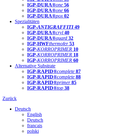
IGP-DURA®
one
56
IGP-DURA®
one
66
IGP-DURA®
pox
02
Spezialitäten
IGP-
ANTIGRAFFITI
49
IGP-DURA®
cryl
40
IGP-DURA®
guard
32
IGP-HWF
thermofer
53
IGP-
KORROPRIMER
10
IGP-
KORROPRIMER
18
IGP-
KORROPRIMER
60
Alternative Substrate
IGP-RAPID®
complete
87
IGP-RAPID®
complete
88
IGP-RAPID®
primer
85
IGP-RAPID®
top
38
Zurück
Deutsch
English
Deutsch
français
polski