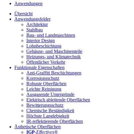
Anwendungen
Übersicht
Anwendungsfelder
Architektur
Stahlbau
Bau- und Landmaschinen
Interior Design
Lohnbeschichtung
Gehäuse- und Maschinenteile
Heizungs- und Klimatechnik
Öffentlicher Verkehr
Funktionale Eigenschaften
Anti-Graffiti Beschichtungen
Korrosionsschutz
Robuste Oberflächen
Leichte Reinigung
Ausgasende Untergründe
Elektrisch ableitende Oberflächen
Bewitterungsschutz
Chemische Beständigkeit
Höchste Langlebigkeit
IR-reflektierende Oberflächen
Ästhetische Oberflächen
IGP
-
Effectives®