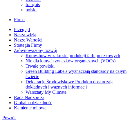
français
polski
Firma
Przegląd
Nasza wizja
Nasze Wartości
Strategia Firmy
Zrównoważony rozwój
Know-how w zakresie produkcji farb proszkowych
Nie dla lotnych związków organicznych (VOCs)
Trwałe powłoki
Green Building Labels wyznaczają standardy na całym
świecie
Deklaracje Środowiskowe Produktu dostarczają
dokładnych i ważnych informacji
Warsztaty My Climate
Rada Nadzorcza
Globalna działalność
Kamienie milowe
Powrót