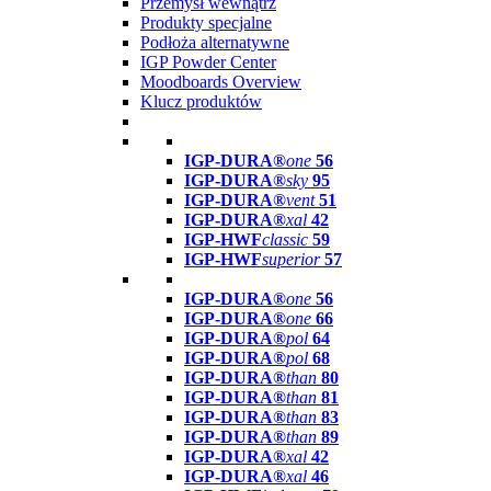
Przemysł wewnątrz
Produkty specjalne
Podłoża alternatywne
IGP Powder Center
Moodboards Overview
Klucz produktów
IGP-DURA®
one
56
IGP-DURA®
sky
95
IGP-DURA®
vent
51
IGP-DURA®
xal
42
IGP-HWF
classic
59
IGP-HWF
superior
57
IGP-DURA®
one
56
IGP-DURA®
one
66
IGP-DURA®
pol
64
IGP-DURA®
pol
68
IGP-DURA®
than
80
IGP-DURA®
than
81
IGP-DURA®
than
83
IGP-DURA®
than
89
IGP-DURA®
xal
42
IGP-DURA®
xal
46