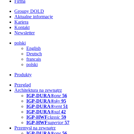
Firma
Groupy DOLD
Aktualne informacje
Kariera
Kontakt
Newsletter
polski
English
Deutsch
français
polski
Produkty
Przegląd
Architektura na zewnątrz
IGP-DURA®
one
56
IGP-DURA®
sky
95
IGP-DURA®
vent
51
IGP-DURA®
xal
42
IGP-HWF
classic
59
IGP-HWF
superior
57
Przemysł na zewnątrz
IGP-DURA®
one
56