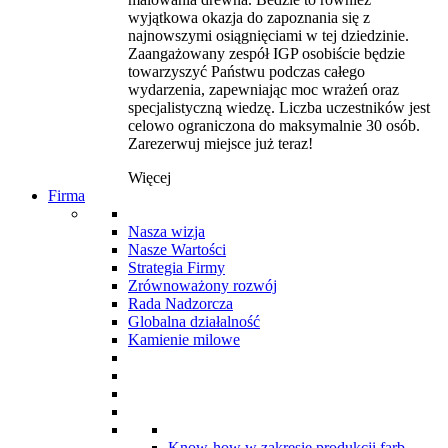
wyjątkowa okazja do zapoznania się z
najnowszymi osiągnięciami w tej dziedzinie.
Zaangażowany zespół IGP osobiście będzie
towarzyszyć Państwu podczas całego
wydarzenia, zapewniając moc wrażeń oraz
specjalistyczną wiedzę. Liczba uczestników jest
celowo ograniczona do maksymalnie 30 osób.
Zarezerwuj miejsce już teraz!
Więcej
Firma
Nasza wizja
Nasze Wartości
Strategia Firmy
Zrównoważony rozwój
Rada Nadzorcza
Globalna działalność
Kamienie milowe
Know-how w zakresie produkcji farb