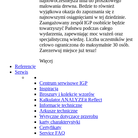
najnowocześniejsza linia do proszkowego
malowania drewna. Bedzie to również
wyjątkowa okazja do zapoznania się z
najnowszymi osiągnięciami w tej dziedzinie.
Zaangażowany zespół IGP osobiście będzie
towarzyszyć Państwu podczas całego
wydarzenia, zapewniając moc wrażeń oraz
specjalistyczną wiedzę. Liczba uczestników jest
celowo ograniczona do maksymalnie 30 osób.
Zarezerwuj miejsce już teraz!
Więcej
Referencje
Serwis
Centrum serwisowe IGP
Inspiracja
Broszury i kolekcje wzorów
Kalkulator ANALYZEit Reflect
Informacje techniczne
Arkusze techniczne
Wytyczne dotyczące przerobu
karty charakterystyki
Certyfikaty
Service FAQ