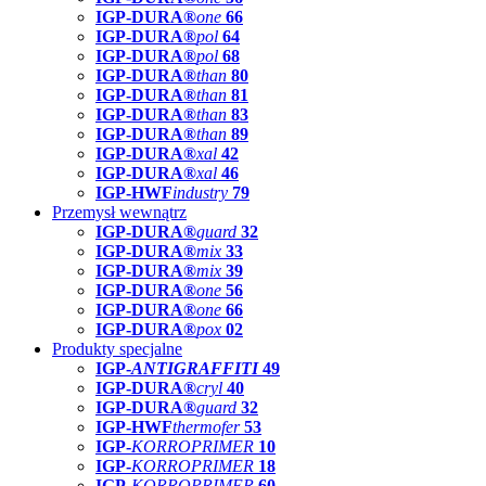
IGP-DURA®
one
66
IGP-DURA®
pol
64
IGP-DURA®
pol
68
IGP-DURA®
than
80
IGP-DURA®
than
81
IGP-DURA®
than
83
IGP-DURA®
than
89
IGP-DURA®
xal
42
IGP-DURA®
xal
46
IGP-HWF
industry
79
Przemysł wewnątrz
IGP-DURA®
guard
32
IGP-DURA®
mix
33
IGP-DURA®
mix
39
IGP-DURA®
one
56
IGP-DURA®
one
66
IGP-DURA®
pox
02
Produkty specjalne
IGP-
ANTIGRAFFITI
49
IGP-DURA®
cryl
40
IGP-DURA®
guard
32
IGP-HWF
thermofer
53
IGP-
KORROPRIMER
10
IGP-
KORROPRIMER
18
IGP-
KORROPRIMER
60