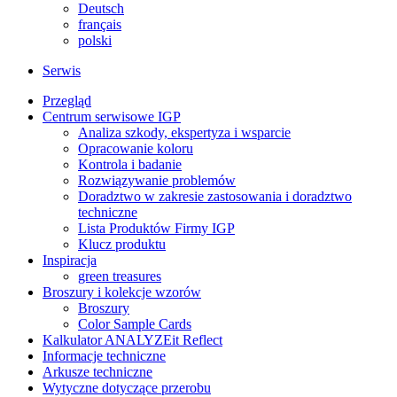
Deutsch
français
polski
Serwis
Przegląd
Centrum serwisowe IGP
Analiza szkody, ekspertyza i wsparcie
Opracowanie koloru
Kontrola i badanie
Rozwiązywanie problemów
Doradztwo w zakresie zastosowania i doradztwo
techniczne
Lista Produktów Firmy IGP
Klucz produktu
Inspiracja
green treasures
Broszury i kolekcje wzorów
Broszury
Color Sample Cards
Kalkulator ANALYZEit Reflect
Informacje techniczne
Arkusze techniczne
Wytyczne dotyczące przerobu