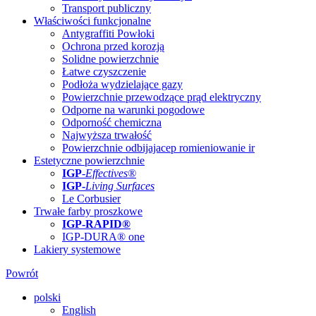
Transport publiczny
Właściwości funkcjonalne
Antygraffiti Powłoki
Ochrona przed korozją
Solidne powierzchnie
Łatwe czyszczenie
Podłoża wydzielające gazy
Powierzchnie przewodzące prąd elektryczny
Odporne na warunki pogodowe
Odporność chemiczna
Najwyższa trwałość
Powierzchnie odbijajacep romieniowanie ir
Estetyczne powierzchnie
IGP
-
Effectives®
IGP-
Living Surfaces
Le Corbusier
Trwałe farby proszkowe
IGP-RAPID®
IGP-DURA® one
Lakiery systemowe
Powrót
polski
English