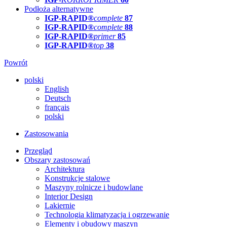
Podłoża alternatywne
IGP-RAPID®
complete
87
IGP-RAPID®
complete
88
IGP-RAPID®
primer
85
IGP-RAPID®
top
38
Powrót
polski
English
Deutsch
français
polski
Zastosowania
Przegląd
Obszary zastosowań
Architektura
Konstrukcje stalowe
Maszyny rolnicze i budowlane
Interior Design
Lakiernie
Technologia klimatyzacja i ogrzewanie
Elementy i obudowy maszyn