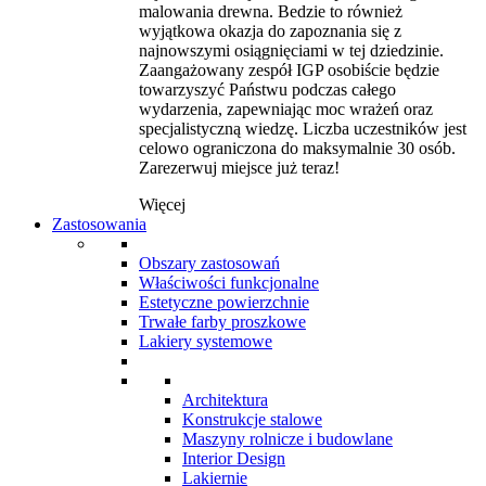
malowania drewna. Bedzie to również
wyjątkowa okazja do zapoznania się z
najnowszymi osiągnięciami w tej dziedzinie.
Zaangażowany zespół IGP osobiście będzie
towarzyszyć Państwu podczas całego
wydarzenia, zapewniając moc wrażeń oraz
specjalistyczną wiedzę. Liczba uczestników jest
celowo ograniczona do maksymalnie 30 osób.
Zarezerwuj miejsce już teraz!
Więcej
Zastosowania
Obszary zastosowań
Właściwości funkcjonalne
Estetyczne powierzchnie
Trwałe farby proszkowe
Lakiery systemowe
Architektura
Konstrukcje stalowe
Maszyny rolnicze i budowlane
Interior Design
Lakiernie