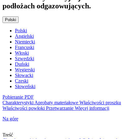
podłożach odgazowujących.
Polski
Polski
Angielski
Niemiecki
Francuski
Włoski
Szwedzki
Duński
Węgierski
Słowacki
Czeski
Słoweński
Pobieranie PDF
Charakterystyki
Aprobaty materiałowe
Właściwości proszku
Właściwości powłoki
Przetwarzanie
Więcej informacji
Na górę
Treść