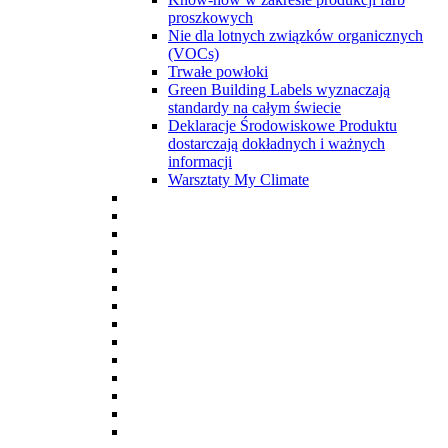
proszkowych
Nie dla lotnych związków organicznych
(VOCs)
Trwałe powłoki
Green Building Labels wyznaczają
standardy na całym świecie
Deklaracje Środowiskowe Produktu
dostarczają dokładnych i ważnych
informacji
Warsztaty My Climate