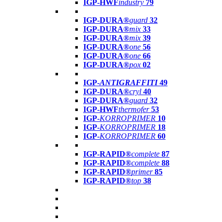
IGP-HWF
industry
79
IGP-DURA®
guard
32
IGP-DURA®
mix
33
IGP-DURA®
mix
39
IGP-DURA®
one
56
IGP-DURA®
one
66
IGP-DURA®
pox
02
IGP-
ANTIGRAFFITI
49
IGP-DURA®
cryl
40
IGP-DURA®
guard
32
IGP-HWF
thermofer
53
IGP-
KORROPRIMER
10
IGP-
KORROPRIMER
18
IGP-
KORROPRIMER
60
IGP-RAPID®
complete
87
IGP-RAPID®
complete
88
IGP-RAPID®
primer
85
IGP-RAPID®
top
38