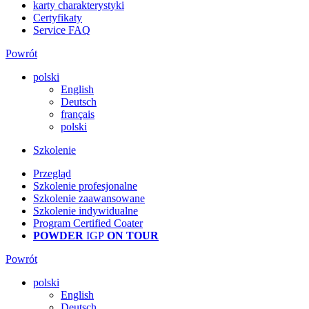
karty charakterystyki
Certyfikaty
Service FAQ
Powrót
polski
English
Deutsch
français
polski
Szkolenie
Przegląd
Szkolenie profesjonalne
Szkolenie zaawansowane
Szkolenie indywidualne
Program Certified Coater
POWDER
IGP
ON TOUR
Powrót
polski
English
Deutsch