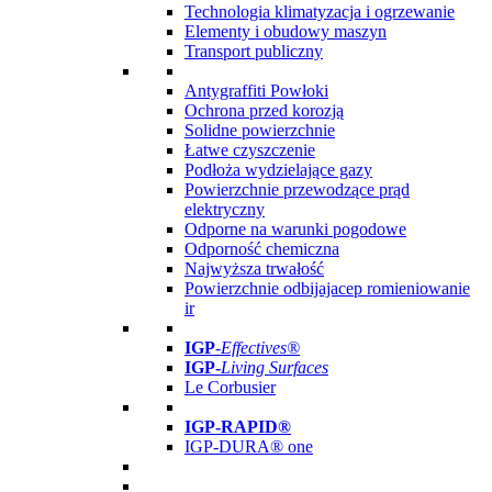
Technologia klimatyzacja i ogrzewanie
Elementy i obudowy maszyn
Transport publiczny
Antygraffiti Powłoki
Ochrona przed korozją
Solidne powierzchnie
Łatwe czyszczenie
Podłoża wydzielające gazy
Powierzchnie przewodzące prąd
elektryczny
Odporne na warunki pogodowe
Odporność chemiczna
Najwyższa trwałość
Powierzchnie odbijajacep romieniowanie
ir
IGP
-
Effectives®
IGP-
Living Surfaces
Le Corbusier
IGP-RAPID®
IGP-DURA® one