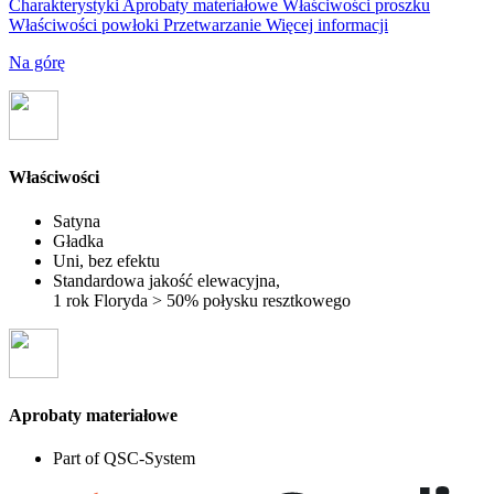
Charakterystyki
Aprobaty materiałowe
Właściwości proszku
Właściwości powłoki
Przetwarzanie
Więcej informacji
Na górę
Właściwości
Satyna
Gładka
Uni, bez efektu
Standardowa jakość elewacyjna,
1 rok Floryda > 50% połysku resztkowego
Aprobaty materiałowe
Part of QSC-System