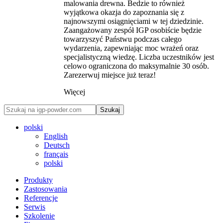
malowania drewna. Bedzie to również
wyjątkowa okazja do zapoznania się z
najnowszymi osiągnięciami w tej dziedzinie.
Zaangażowany zespół IGP osobiście będzie
towarzyszyć Państwu podczas całego
wydarzenia, zapewniając moc wrażeń oraz
specjalistyczną wiedzę. Liczba uczestników jest
celowo ograniczona do maksymalnie 30 osób.
Zarezerwuj miejsce już teraz!
Więcej
Szukaj
polski
English
Deutsch
français
polski
Produkty
Zastosowania
Referencje
Serwis
Szkolenie