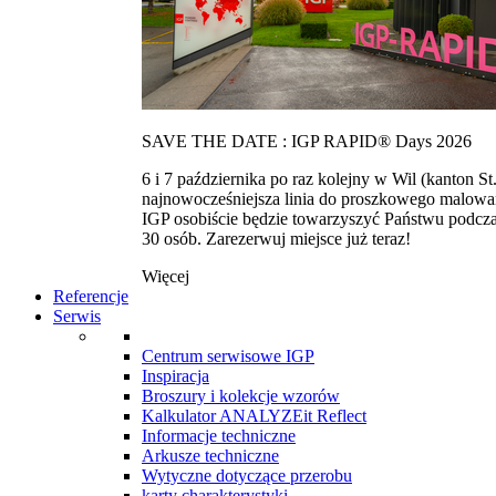
SAVE THE DATE : IGP RAPID® Days 2026
6 i 7 października po raz kolejny w Wil (kanton
najnowocześniejsza linia do proszkowego malowan
IGP osobiście będzie towarzyszyć Państwu podcza
30 osób. Zarezerwuj miejsce już teraz!
Więcej
Referencje
Serwis
Centrum serwisowe IGP
Inspiracja
Broszury i kolekcje wzorów
Kalkulator ANALYZEit Reflect
Informacje techniczne
Arkusze techniczne
Wytyczne dotyczące przerobu
karty charakterystyki