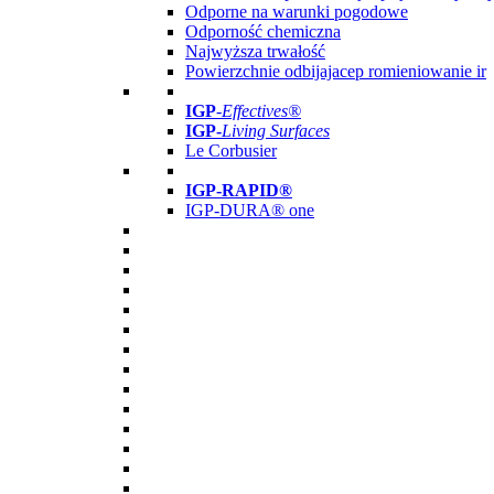
Odporne na warunki pogodowe
Odporność chemiczna
Najwyższa trwałość
Powierzchnie odbijajacep romieniowanie ir
IGP
-
Effectives®
IGP-
Living Surfaces
Le Corbusier
IGP-RAPID®
IGP-DURA® one