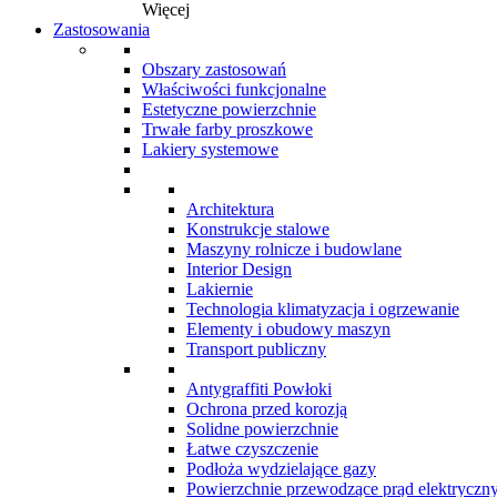
Więcej
Zastosowania
Obszary zastosowań
Właściwości funkcjonalne
Estetyczne powierzchnie
Trwałe farby proszkowe
Lakiery systemowe
Architektura
Konstrukcje stalowe
Maszyny rolnicze i budowlane
Interior Design
Lakiernie
Technologia klimatyzacja i ogrzewanie
Elementy i obudowy maszyn
Transport publiczny
Antygraffiti Powłoki
Ochrona przed korozją
Solidne powierzchnie
Łatwe czyszczenie
Podłoża wydzielające gazy
Powierzchnie przewodzące prąd elektryczn