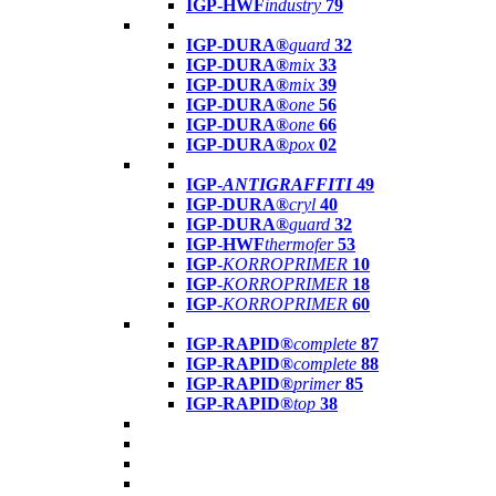
IGP-HWF
industry
79
IGP-DURA®
guard
32
IGP-DURA®
mix
33
IGP-DURA®
mix
39
IGP-DURA®
one
56
IGP-DURA®
one
66
IGP-DURA®
pox
02
IGP-
ANTIGRAFFITI
49
IGP-DURA®
cryl
40
IGP-DURA®
guard
32
IGP-HWF
thermofer
53
IGP-
KORROPRIMER
10
IGP-
KORROPRIMER
18
IGP-
KORROPRIMER
60
IGP-RAPID®
complete
87
IGP-RAPID®
complete
88
IGP-RAPID®
primer
85
IGP-RAPID®
top
38