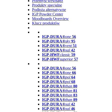
Przemysł wewnątrz
Produkty specjalne
Podłoża alternatywne
IGP Powder Center
Moodboards Overview
Klucz produktów
IGP-DURA®
one
56
IGP-DURA®
sky
95
IGP-DURA®
vent
51
IGP-DURA®
xal
42
IGP-HWF
classic
59
IGP-HWF
superior
57
IGP-DURA®
one
56
IGP-DURA®
one
66
IGP-DURA®
pol
64
IGP-DURA®
pol
68
IGP-DURA®
than
80
IGP-DURA®
than
81
IGP-DURA®
than
83
IGP-DURA®
than
89
IGP-DURA®
xal
42
IGP-DURA®
xal
46