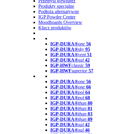
Przemysł wewnątrz
Produkty specjalne
Podłoża alternatywne
IGP Powder Center
Moodboards Overview
Klucz produktów
IGP-DURA®
one
56
IGP-DURA®
sky
95
IGP-DURA®
vent
51
IGP-DURA®
xal
42
IGP-HWF
classic
59
IGP-HWF
superior
57
IGP-DURA®
one
56
IGP-DURA®
one
66
IGP-DURA®
pol
64
IGP-DURA®
pol
68
IGP-DURA®
than
80
IGP-DURA®
than
81
IGP-DURA®
than
83
IGP-DURA®
than
89
IGP-DURA®
xal
42
IGP-DURA®
xal
46