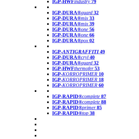
IGP-HWF
industry
79
IGP-DURA®
guard
32
IGP-DURA®
mix
33
IGP-DURA®
mix
39
IGP-DURA®
one
56
IGP-DURA®
one
66
IGP-DURA®
pox
02
IGP-
ANTIGRAFFITI
49
IGP-DURA®
cryl
40
IGP-DURA®
guard
32
IGP-HWF
thermofer
53
IGP-
KORROPRIMER
10
IGP-
KORROPRIMER
18
IGP-
KORROPRIMER
60
IGP-RAPID®
complete
87
IGP-RAPID®
complete
88
IGP-RAPID®
primer
85
IGP-RAPID®
top
38