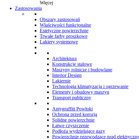
Więcej
Zastosowania
Obszary zastosowań
Właściwości funkcjonalne
Estetyczne powierzchnie
Trwałe farby proszkowe
Lakiery systemowe
Architektura
Konstrukcje stalowe
Maszyny rolnicze i budowlane
Interior Design
Lakiernie
Technologia klimatyzacja i ogrzewanie
Elementy i obudowy maszyn
Transport publiczny
Antygraffiti Powłoki
Ochrona przed korozją
Solidne powierzchnie
Łatwe czyszczenie
Podłoża wydzielające gazy
Powierzchnie przewodzące prąd elektryczn