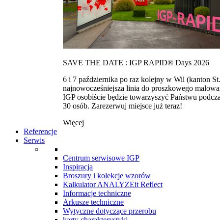
SAVE THE DATE : IGP RAPID® Days 2026
6 i 7 października po raz kolejny w Wil (kanton
najnowocześniejsza linia do proszkowego malowan
IGP osobiście będzie towarzyszyć Państwu podcza
30 osób. Zarezerwuj miejsce już teraz!
Więcej
Referencje
Serwis
Centrum serwisowe IGP
Inspiracja
Broszury i kolekcje wzorów
Kalkulator ANALYZEit Reflect
Informacje techniczne
Arkusze techniczne
Wytyczne dotyczące przerobu
karty charakterystyki