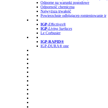
Odporne na warunki pogodowe
Odporność chemiczna
Najwyższa trwałość
Powierzchnie odbijajacep romieniowanie ir
IGP
-
Effectives®
IGP-
Living Surfaces
Le Corbusier
IGP-RAPID®
IGP-DURA® one