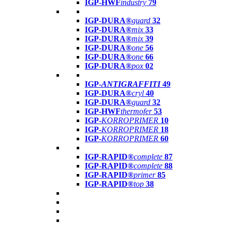
IGP-HWF
industry
79
IGP-DURA®
guard
32
IGP-DURA®
mix
33
IGP-DURA®
mix
39
IGP-DURA®
one
56
IGP-DURA®
one
66
IGP-DURA®
pox
02
IGP-
ANTIGRAFFITI
49
IGP-DURA®
cryl
40
IGP-DURA®
guard
32
IGP-HWF
thermofer
53
IGP-
KORROPRIMER
10
IGP-
KORROPRIMER
18
IGP-
KORROPRIMER
60
IGP-RAPID®
complete
87
IGP-RAPID®
complete
88
IGP-RAPID®
primer
85
IGP-RAPID®
top
38