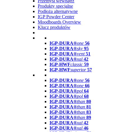
Przemysł wewnątrz
Produkty specjalne
Podłoża alternatywne
IGP Powder Center
Moodboards Overview
Klucz produktów
IGP-DURA®
one
56
IGP-DURA®
sky
95
IGP-DURA®
vent
51
IGP-DURA®
xal
42
IGP-HWF
classic
59
IGP-HWF
superior
57
IGP-DURA®
one
56
IGP-DURA®
one
66
IGP-DURA®
pol
64
IGP-DURA®
pol
68
IGP-DURA®
than
80
IGP-DURA®
than
81
IGP-DURA®
than
83
IGP-DURA®
than
89
IGP-DURA®
xal
42
IGP-DURA®
xal
46