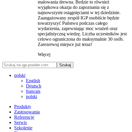
malowania drewna. Bedzie to również
wyjątkowa okazja do zapoznania się z
najnowszymi osiągnięciami w tej dziedzinie.
Zaangażowany zespół IGP osobiście będzie
towarzyszyć Państwu podczas całego
wydarzenia, zapewniając moc wrażeń oraz
specjalistyczną wiedzę. Liczba uczestników jest
celowo ograniczona do maksymalnie 30 osób.
Zarezerwuj miejsce już teraz!
Więcej
Szukaj
polski
English
Deutsch
français
polski
Produkty
Zastosowania
Referencje
Serwis
Szkolenie