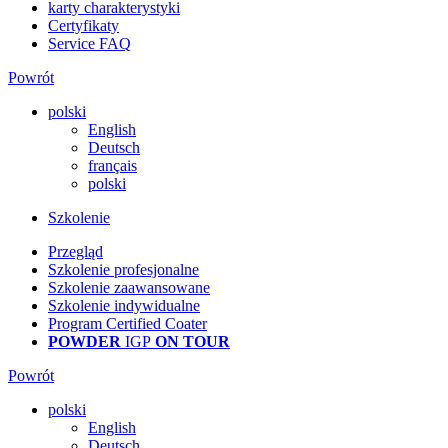
karty charakterystyki
Certyfikaty
Service FAQ
Powrót
polski
English
Deutsch
français
polski
Szkolenie
Przegląd
Szkolenie profesjonalne
Szkolenie zaawansowane
Szkolenie indywidualne
Program Certified Coater
POWDER
IGP
ON TOUR
Powrót
polski
English
Deutsch