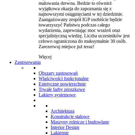
malowania drewna. Bedzie to również
wyjątkowa okazja do zapoznania się z
najnowszymi osiągnięciami w tej dziedzinie.
Zaangażowany zespół IGP osobiście będzie
towarzyszyć Państwu podczas całego
wydarzenia, zapewniając moc wrażeń oraz
specjalistyczną wiedzę. Liczba uczestników jest
celowo ograniczona do maksymalnie 30 osób.
Zarezerwuj miejsce już teraz!
Więcej
Zastosowania
Obszary zastosowań
Właściwości funkcjonalne
Estetyczne powierzchnie
Trwałe farby proszkowe
Lakiery systemowe
Architektura
Konstrukcje stalowe
Maszyny rolnicze i budowlane
Interior Design
Lakiernie