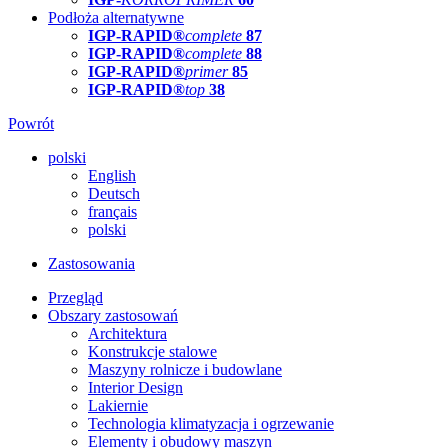
Podłoża alternatywne
IGP-RAPID®
complete
87
IGP-RAPID®
complete
88
IGP-RAPID®
primer
85
IGP-RAPID®
top
38
Powrót
polski
English
Deutsch
français
polski
Zastosowania
Przegląd
Obszary zastosowań
Architektura
Konstrukcje stalowe
Maszyny rolnicze i budowlane
Interior Design
Lakiernie
Technologia klimatyzacja i ogrzewanie
Elementy i obudowy maszyn