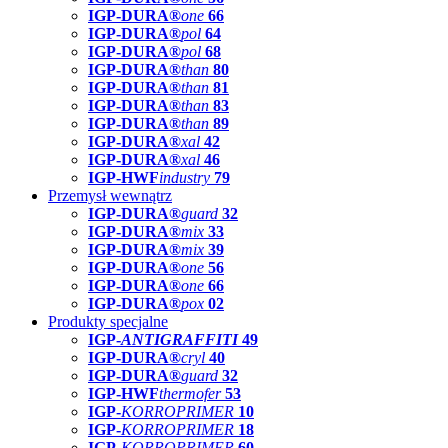
IGP-DURA®
one
66
IGP-DURA®
pol
64
IGP-DURA®
pol
68
IGP-DURA®
than
80
IGP-DURA®
than
81
IGP-DURA®
than
83
IGP-DURA®
than
89
IGP-DURA®
xal
42
IGP-DURA®
xal
46
IGP-HWF
industry
79
Przemysł wewnątrz
IGP-DURA®
guard
32
IGP-DURA®
mix
33
IGP-DURA®
mix
39
IGP-DURA®
one
56
IGP-DURA®
one
66
IGP-DURA®
pox
02
Produkty specjalne
IGP-
ANTIGRAFFITI
49
IGP-DURA®
cryl
40
IGP-DURA®
guard
32
IGP-HWF
thermofer
53
IGP-
KORROPRIMER
10
IGP-
KORROPRIMER
18
IGP-
KORROPRIMER
60