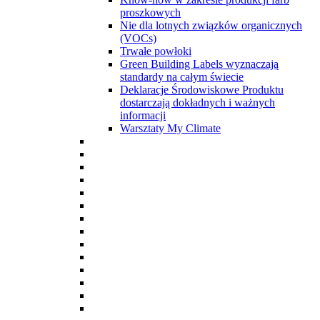
proszkowych
Nie dla lotnych związków organicznych
(VOCs)
Trwałe powłoki
Green Building Labels wyznaczają
standardy na całym świecie
Deklaracje Środowiskowe Produktu
dostarczają dokładnych i ważnych
informacji
Warsztaty My Climate