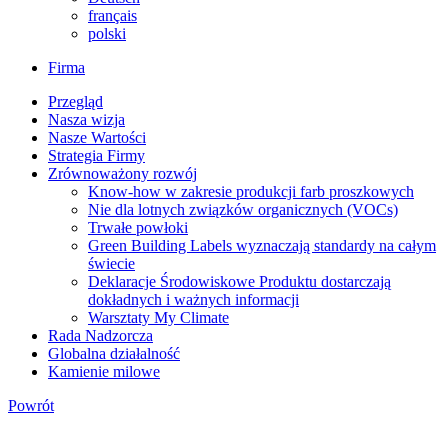
français
polski
Firma
Przegląd
Nasza wizja
Nasze Wartości
Strategia Firmy
Zrównoważony rozwój
Know-how w zakresie produkcji farb proszkowych
Nie dla lotnych związków organicznych (VOCs)
Trwałe powłoki
Green Building Labels wyznaczają standardy na całym
świecie
Deklaracje Środowiskowe Produktu dostarczają
dokładnych i ważnych informacji
Warsztaty My Climate
Rada Nadzorcza
Globalna działalność
Kamienie milowe
Powrót