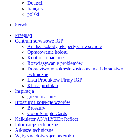
Deutsch
français
polski
Serwis
Przegląd
Centrum serwisowe IGP
Analiza szkody, ekspertyza i wsparcie
Opracowanie koloru
Kontrola i badanie
Rozwiązywanie problemów
Doradztwo w zakresie zastosowania i doradztwo
techniczne
Lista Produktów Firmy IGP
Klucz produktu
Inspiracja
green treasures
Broszury i kolekcje wzorów
Broszury
Color Sample Cards
Kalkulator ANALYZEit Reflect
Informacje techniczne
Arkusze techniczne
Wytyczne dotyczące przerobu