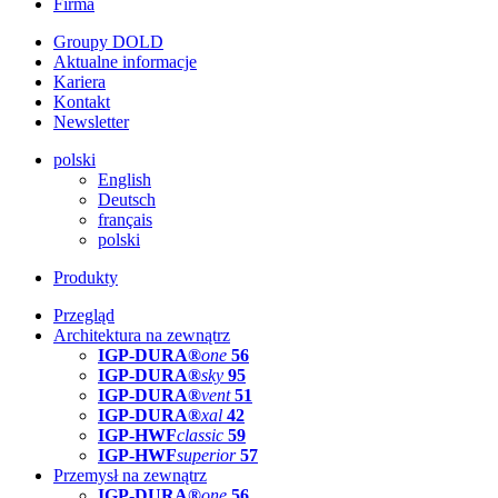
Firma
Groupy DOLD
Aktualne informacje
Kariera
Kontakt
Newsletter
polski
English
Deutsch
français
polski
Produkty
Przegląd
Architektura na zewnątrz
IGP-DURA®
one
56
IGP-DURA®
sky
95
IGP-DURA®
vent
51
IGP-DURA®
xal
42
IGP-HWF
classic
59
IGP-HWF
superior
57
Przemysł na zewnątrz
IGP-DURA®
one
56