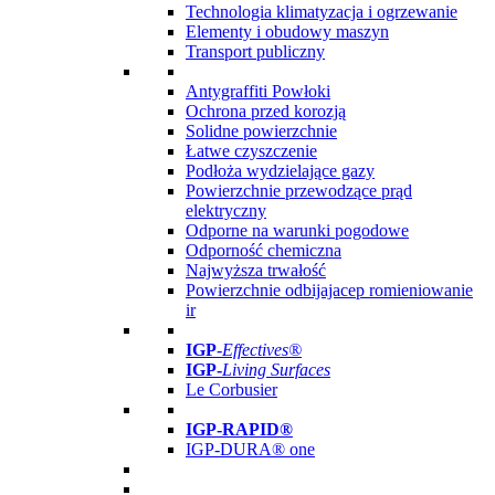
Technologia klimatyzacja i ogrzewanie
Elementy i obudowy maszyn
Transport publiczny
Antygraffiti Powłoki
Ochrona przed korozją
Solidne powierzchnie
Łatwe czyszczenie
Podłoża wydzielające gazy
Powierzchnie przewodzące prąd
elektryczny
Odporne na warunki pogodowe
Odporność chemiczna
Najwyższa trwałość
Powierzchnie odbijajacep romieniowanie
ir
IGP
-
Effectives®
IGP-
Living Surfaces
Le Corbusier
IGP-RAPID®
IGP-DURA® one