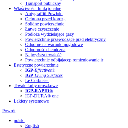
Transport publiczny
Właściwości funkcjonalne
Antygraffiti Powłoki
Ochrona przed korozją
Solidne powierzchnie
Łatwe czyszczenie
Podłoża wydzielające gazy
Powierzchnie przewodzące prąd elektryczny
Odporne na warunki pogodowe
Odporność chemiczna
Najwyższa trwałość
Powierzchnie odbijajacep romieniowanie ir
Estetyczne powierzchnie
IGP
-
Effectives®
IGP-
Living Surfaces
Le Corbusier
Trwałe farby proszkowe
IGP-RAPID®
IGP-DURA® one
Lakiery systemowe
Powrót
polski
English