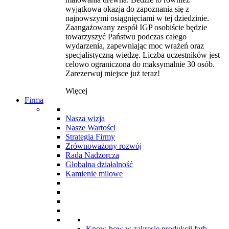
wyjątkowa okazja do zapoznania się z
najnowszymi osiągnięciami w tej dziedzinie.
Zaangażowany zespół IGP osobiście będzie
towarzyszyć Państwu podczas całego
wydarzenia, zapewniając moc wrażeń oraz
specjalistyczną wiedzę. Liczba uczestników jest
celowo ograniczona do maksymalnie 30 osób.
Zarezerwuj miejsce już teraz!
Więcej
Firma
Nasza wizja
Nasze Wartości
Strategia Firmy
Zrównoważony rozwój
Rada Nadzorcza
Globalna działalność
Kamienie milowe
Know-how w zakresie produkcji farb