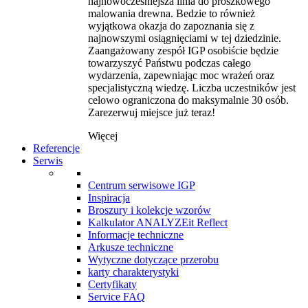
najnowocześniejsza linia do proszkowego
malowania drewna. Bedzie to również
wyjątkowa okazja do zapoznania się z
najnowszymi osiągnięciami w tej dziedzinie.
Zaangażowany zespół IGP osobiście będzie
towarzyszyć Państwu podczas całego
wydarzenia, zapewniając moc wrażeń oraz
specjalistyczną wiedzę. Liczba uczestników jest
celowo ograniczona do maksymalnie 30 osób.
Zarezerwuj miejsce już teraz!
Więcej
Referencje
Serwis
Centrum serwisowe IGP
Inspiracja
Broszury i kolekcje wzorów
Kalkulator ANALYZEit Reflect
Informacje techniczne
Arkusze techniczne
Wytyczne dotyczące przerobu
karty charakterystyki
Certyfikaty
Service FAQ