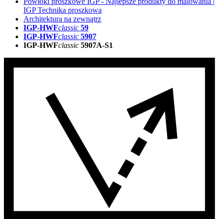
Powłoki proszkowe IGP - Najlepsze produkty do malowania |
IGP Technika proszkowa
Architektura na zewnątrz
IGP-HWF
classic
59
IGP-HWF
classic
5907
IGP-HWF
classic
5907A-S1