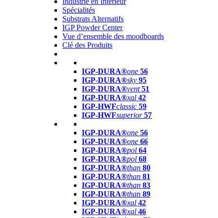
Industrie en Intérieur
Spécialités
Substrats Alternatifs
IGP Powder Center
Vue d’ensemble des moodboards
Clé des Produits
IGP-DURA®
one
56
IGP-DURA®
sky
95
IGP-DURA®
vent
51
IGP-DURA®
xal
42
IGP-HWF
classic
59
IGP-HWF
superior
57
IGP-DURA®
one
56
IGP-DURA®
one
66
IGP-DURA®
pol
64
IGP-DURA®
pol
68
IGP-DURA®
than
80
IGP-DURA®
than
81
IGP-DURA®
than
83
IGP-DURA®
than
89
IGP-DURA®
xal
42
IGP-DURA®
xal
46