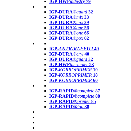
IGP-HWF
industry
79
IGP-DURA®
guard
32
IGP-DURA®
mix
33
IGP-DURA®
mix
39
IGP-DURA®
one
56
IGP-DURA®
one
66
IGP-DURA®
pox
02
IGP-
ANTIGRAFFITI
49
IGP-DURA®
cryl
40
IGP-DURA®
guard
32
IGP-HWF
thermofer
53
IGP-
KORROPRIMER
10
IGP-
KORROPRIMER
18
IGP-
KORROPRIMER
60
IGP-RAPID®
complete
87
IGP-RAPID®
complete
88
IGP-RAPID®
primer
85
IGP-RAPID®
top
38