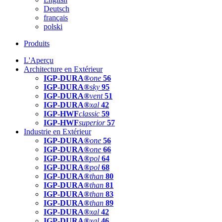
Deutsch
français
polski
Produits
L'Aperçu
Architecture en Extérieur
IGP-DURA®
one
56
IGP-DURA®
sky
95
IGP-DURA®
vent
51
IGP-DURA®
xal
42
IGP-HWF
classic
59
IGP-HWF
superior
57
Industrie en Extérieur
IGP-DURA®
one
56
IGP-DURA®
one
66
IGP-DURA®
pol
64
IGP-DURA®
pol
68
IGP-DURA®
than
80
IGP-DURA®
than
81
IGP-DURA®
than
83
IGP-DURA®
than
89
IGP-DURA®
xal
42
IGP-DURA®
xal
46