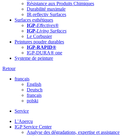
Résistance aux Produits Chimiques
Durabilité maximale
IR-reflectiv Surfaces
Surfaces esthétiques
IGP
-
Effectives®
IGP-
Living Surfaces
Le Corbusier
Peintures poudre durables
IGP-RAPID®
IGP-DURA® one
Systeme de peinture
Retour
français
English
Deutsch
français
polski
Service
L'Aperçu
IGP Service Center
Analyse des dégradations, expertise et assistance