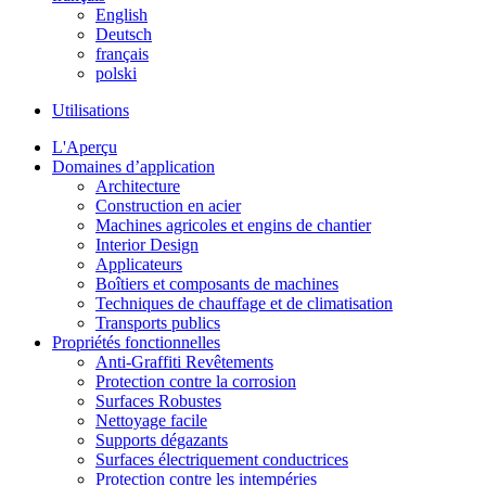
English
Deutsch
français
polski
Utilisations
L'Aperçu
Domaines d’application
Architecture
Construction en acier
Machines agricoles et engins de chantier
Interior Design
Applicateurs
Boîtiers et composants de machines
Techniques de chauffage et de climatisation
Transports publics
Propriétés fonctionnelles
Anti-Graffiti Revêtements
Protection contre la corrosion
Surfaces Robustes
Nettoyage facile
Supports dégazants
Surfaces électriquement conductrices
Protection contre les intempéries