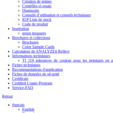
Création de teintes
Contrôles et essais
Diagnostic
Conseils d’utilisation et conseils techniques
IGP Liste de stock
Code de produit
Inspiration
green treasures
Brochures et collections
Brochures
Color Sample Cards
Calculateur de ANALYZEit Reflect
Informations techniques
TI_119_tolerances_de_couleur_pour_les_peintures_en_p
Fiches techniques
Recommandations d'application
Fiches de données de sécurité
Certificats
Certified Coater Program
Service-FAQ
Retour
français
English