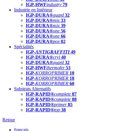
IGP-HWF
industry
79
Industrie en Intérieur
IGP-DURA®
guard
32
IGP-DURA®
mix
33
IGP-DURA®
mix
39
IGP-DURA®
one
56
IGP-DURA®
one
66
IGP-DURA®
pox
02
Spécialités
IGP-
ANTIGRAFFITI
49
IGP-DURA®
cryl
40
IGP-DURA®
guard
32
IGP-HWF
thermofer
53
IGP-
KORROPRIMER
10
IGP-
KORROPRIMER
18
IGP-
KORROPRIMER
60
Substrats Alternatifs
IGP-RAPID®
complete
87
IGP-RAPID®
complete
88
IGP-RAPID®
primer
85
IGP-RAPID®
top
38
Retour
français