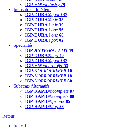
IGP-HWF
industry
79
Industrie en Intérieur
IGP-DURA®
guard
32
IGP-DURA®
mix
33
IGP-DURA®
mix
39
IGP-DURA®
one
56
IGP-DURA®
one
66
IGP-DURA®
pox
02
Spécialités
IGP-
ANTIGRAFFITI
49
IGP-DURA®
cryl
40
IGP-DURA®
guard
32
IGP-HWF
thermofer
53
IGP-
KORROPRIMER
10
IGP-
KORROPRIMER
18
IGP-
KORROPRIMER
60
Substrats Alternatifs
IGP-RAPID®
complete
87
IGP-RAPID®
complete
88
IGP-RAPID®
primer
85
IGP-RAPID®
top
38
Retour
français