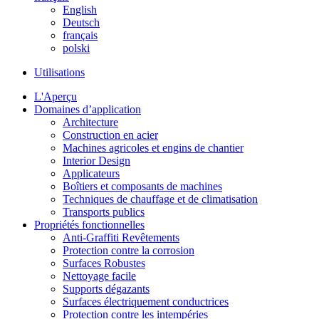
English
Deutsch
français
polski
Utilisations
L'Aperçu
Domaines d’application
Architecture
Construction en acier
Machines agricoles et engins de chantier
Interior Design
Applicateurs
Boîtiers et composants de machines
Techniques de chauffage et de climatisation
Transports publics
Propriétés fonctionnelles
Anti-Graffiti Revêtements
Protection contre la corrosion
Surfaces Robustes
Nettoyage facile
Supports dégazants
Surfaces électriquement conductrices
Protection contre les intempéries