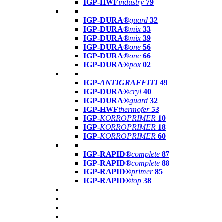
IGP-HWF
industry
79
IGP-DURA®
guard
32
IGP-DURA®
mix
33
IGP-DURA®
mix
39
IGP-DURA®
one
56
IGP-DURA®
one
66
IGP-DURA®
pox
02
IGP-
ANTIGRAFFITI
49
IGP-DURA®
cryl
40
IGP-DURA®
guard
32
IGP-HWF
thermofer
53
IGP-
KORROPRIMER
10
IGP-
KORROPRIMER
18
IGP-
KORROPRIMER
60
IGP-RAPID®
complete
87
IGP-RAPID®
complete
88
IGP-RAPID®
primer
85
IGP-RAPID®
top
38