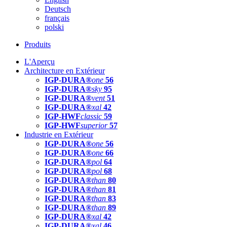
Deutsch
français
polski
Produits
L'Aperçu
Architecture en Extérieur
IGP-DURA®
one
56
IGP-DURA®
sky
95
IGP-DURA®
vent
51
IGP-DURA®
xal
42
IGP-HWF
classic
59
IGP-HWF
superior
57
Industrie en Extérieur
IGP-DURA®
one
56
IGP-DURA®
one
66
IGP-DURA®
pol
64
IGP-DURA®
pol
68
IGP-DURA®
than
80
IGP-DURA®
than
81
IGP-DURA®
than
83
IGP-DURA®
than
89
IGP-DURA®
xal
42
IGP-DURA®
xal
46