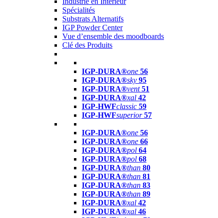
Industrie en Intérieur
Spécialités
Substrats Alternatifs
IGP Powder Center
Vue d’ensemble des moodboards
Clé des Produits
IGP-DURA®
one
56
IGP-DURA®
sky
95
IGP-DURA®
vent
51
IGP-DURA®
xal
42
IGP-HWF
classic
59
IGP-HWF
superior
57
IGP-DURA®
one
56
IGP-DURA®
one
66
IGP-DURA®
pol
64
IGP-DURA®
pol
68
IGP-DURA®
than
80
IGP-DURA®
than
81
IGP-DURA®
than
83
IGP-DURA®
than
89
IGP-DURA®
xal
42
IGP-DURA®
xal
46