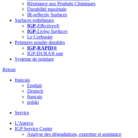
Résistance aux Produits Chimiques
Durabilité maximale
IR-reflectiv Surfaces
Surfaces esthétiques
IGP
-
Effectives®
IGP-
Living Surfaces
Le Corbusier
Peintures poudre durables
IGP-RAPID®
IGP-DURA® one
Systeme de peinture
Retour
français
English
Deutsch
français
polski
Service
L'Aperçu
IGP Service Center
Analyse des dégradations, expertise et assistance