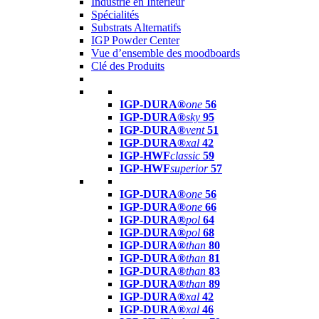
Industrie en Intérieur
Spécialités
Substrats Alternatifs
IGP Powder Center
Vue d’ensemble des moodboards
Clé des Produits
IGP-DURA®
one
56
IGP-DURA®
sky
95
IGP-DURA®
vent
51
IGP-DURA®
xal
42
IGP-HWF
classic
59
IGP-HWF
superior
57
IGP-DURA®
one
56
IGP-DURA®
one
66
IGP-DURA®
pol
64
IGP-DURA®
pol
68
IGP-DURA®
than
80
IGP-DURA®
than
81
IGP-DURA®
than
83
IGP-DURA®
than
89
IGP-DURA®
xal
42
IGP-DURA®
xal
46