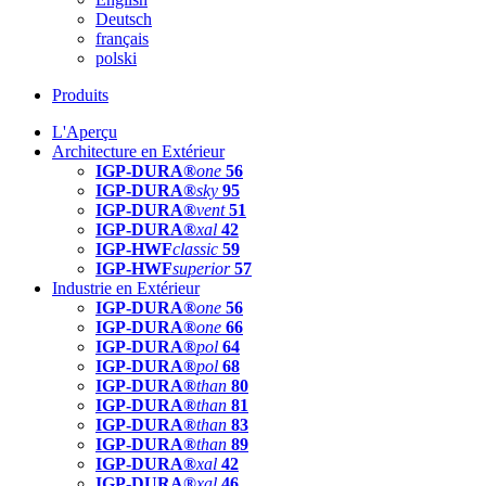
Deutsch
français
polski
Produits
L'Aperçu
Architecture en Extérieur
IGP-DURA®
one
56
IGP-DURA®
sky
95
IGP-DURA®
vent
51
IGP-DURA®
xal
42
IGP-HWF
classic
59
IGP-HWF
superior
57
Industrie en Extérieur
IGP-DURA®
one
56
IGP-DURA®
one
66
IGP-DURA®
pol
64
IGP-DURA®
pol
68
IGP-DURA®
than
80
IGP-DURA®
than
81
IGP-DURA®
than
83
IGP-DURA®
than
89
IGP-DURA®
xal
42
IGP-DURA®
xal
46