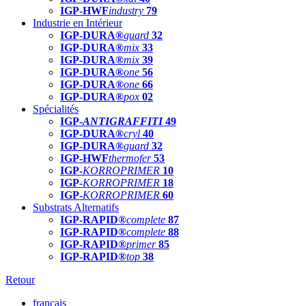
IGP-HWF
industry
79
Industrie en Intérieur
IGP-DURA®
guard
32
IGP-DURA®
mix
33
IGP-DURA®
mix
39
IGP-DURA®
one
56
IGP-DURA®
one
66
IGP-DURA®
pox
02
Spécialités
IGP-
ANTIGRAFFITI
49
IGP-DURA®
cryl
40
IGP-DURA®
guard
32
IGP-HWF
thermofer
53
IGP-
KORROPRIMER
10
IGP-
KORROPRIMER
18
IGP-
KORROPRIMER
60
Substrats Alternatifs
IGP-RAPID®
complete
87
IGP-RAPID®
complete
88
IGP-RAPID®
primer
85
IGP-RAPID®
top
38
Retour
français