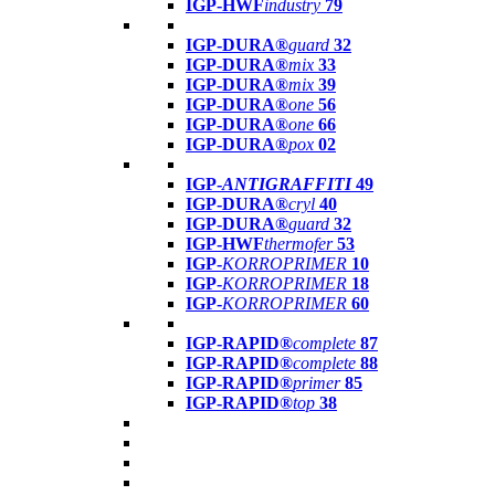
IGP-HWF
industry
79
IGP-DURA®
guard
32
IGP-DURA®
mix
33
IGP-DURA®
mix
39
IGP-DURA®
one
56
IGP-DURA®
one
66
IGP-DURA®
pox
02
IGP-
ANTIGRAFFITI
49
IGP-DURA®
cryl
40
IGP-DURA®
guard
32
IGP-HWF
thermofer
53
IGP-
KORROPRIMER
10
IGP-
KORROPRIMER
18
IGP-
KORROPRIMER
60
IGP-RAPID®
complete
87
IGP-RAPID®
complete
88
IGP-RAPID®
primer
85
IGP-RAPID®
top
38