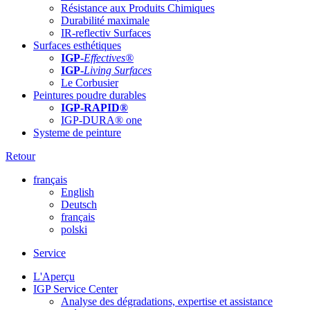
Résistance aux Produits Chimiques
Durabilité maximale
IR-reflectiv Surfaces
Surfaces esthétiques
IGP
-
Effectives®
IGP-
Living Surfaces
Le Corbusier
Peintures poudre durables
IGP-RAPID®
IGP-DURA® one
Systeme de peinture
Retour
français
English
Deutsch
français
polski
Service
L'Aperçu
IGP Service Center
Analyse des dégradations, expertise et assistance