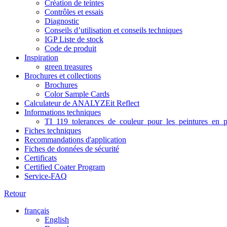
Création de teintes
Contrôles et essais
Diagnostic
Conseils d’utilisation et conseils techniques
IGP Liste de stock
Code de produit
Inspiration
green treasures
Brochures et collections
Brochures
Color Sample Cards
Calculateur de ANALYZEit Reflect
Informations techniques
TI_119_tolerances_de_couleur_pour_les_peintures_en_p
Fiches techniques
Recommandations d'application
Fiches de données de sécurité
Certificats
Certified Coater Program
Service-FAQ
Retour
français
English