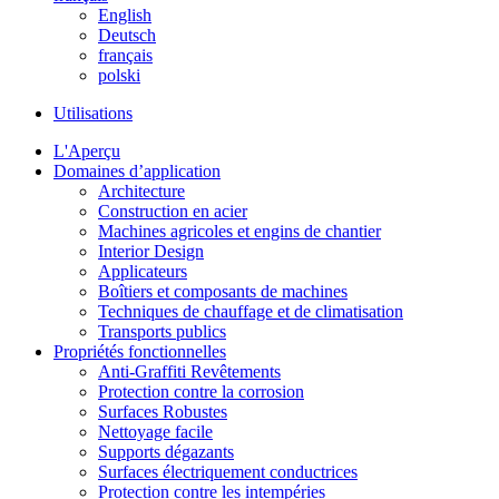
English
Deutsch
français
polski
Utilisations
L'Aperçu
Domaines d’application
Architecture
Construction en acier
Machines agricoles et engins de chantier
Interior Design
Applicateurs
Boîtiers et composants de machines
Techniques de chauffage et de climatisation
Transports publics
Propriétés fonctionnelles
Anti-Graffiti Revêtements
Protection contre la corrosion
Surfaces Robustes
Nettoyage facile
Supports dégazants
Surfaces électriquement conductrices
Protection contre les intempéries