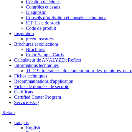
Création de teintes
Contrôles et essais
Diagnostic
Conseils d’utilisation et conseils techniques
IGP Liste de stock
Code de produit
Inspiration
green treasures
Brochures et collections
Brochures
Color Sample Cards
Calculateur de ANALYZEit Reflect
Informations techniques
TI_119_tolerances_de_couleur_pour_les_peintures_en_p
Fiches techniques
Recommandations d'application
Fiches de données de sécurité
Certificats
Certified Coater Program
Service-FAQ
Retour
français
English