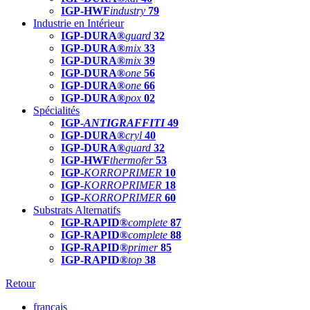
IGP-HWF
industry
79
Industrie en Intérieur
IGP-DURA®
guard
32
IGP-DURA®
mix
33
IGP-DURA®
mix
39
IGP-DURA®
one
56
IGP-DURA®
one
66
IGP-DURA®
pox
02
Spécialités
IGP-
ANTIGRAFFITI
49
IGP-DURA®
cryl
40
IGP-DURA®
guard
32
IGP-HWF
thermofer
53
IGP-
KORROPRIMER
10
IGP-
KORROPRIMER
18
IGP-
KORROPRIMER
60
Substrats Alternatifs
IGP-RAPID®
complete
87
IGP-RAPID®
complete
88
IGP-RAPID®
primer
85
IGP-RAPID®
top
38
Retour
français