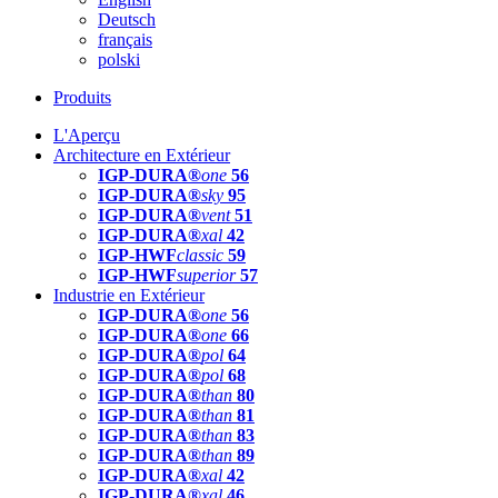
Deutsch
français
polski
Produits
L'Aperçu
Architecture en Extérieur
IGP-DURA®
one
56
IGP-DURA®
sky
95
IGP-DURA®
vent
51
IGP-DURA®
xal
42
IGP-HWF
classic
59
IGP-HWF
superior
57
Industrie en Extérieur
IGP-DURA®
one
56
IGP-DURA®
one
66
IGP-DURA®
pol
64
IGP-DURA®
pol
68
IGP-DURA®
than
80
IGP-DURA®
than
81
IGP-DURA®
than
83
IGP-DURA®
than
89
IGP-DURA®
xal
42
IGP-DURA®
xal
46