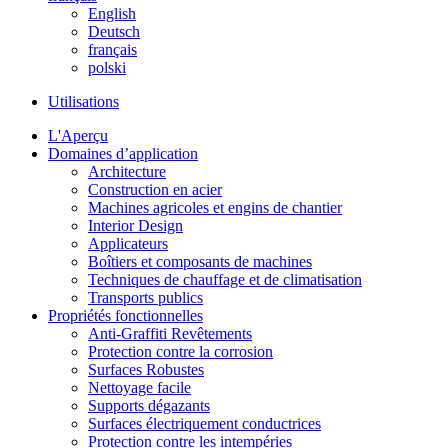
English
Deutsch
français
polski
Utilisations
L'Aperçu
Domaines d’application
Architecture
Construction en acier
Machines agricoles et engins de chantier
Interior Design
Applicateurs
Boîtiers et composants de machines
Techniques de chauffage et de climatisation
Transports publics
Propriétés fonctionnelles
Anti-Graffiti Revêtements
Protection contre la corrosion
Surfaces Robustes
Nettoyage facile
Supports dégazants
Surfaces électriquement conductrices
Protection contre les intempéries