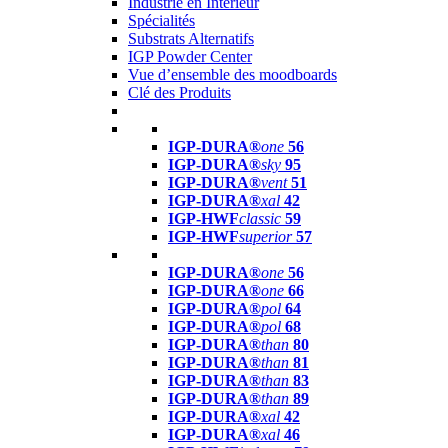
Industrie en Intérieur
Spécialités
Substrats Alternatifs
IGP Powder Center
Vue d’ensemble des moodboards
Clé des Produits
IGP-DURA®
one
56
IGP-DURA®
sky
95
IGP-DURA®
vent
51
IGP-DURA®
xal
42
IGP-HWF
classic
59
IGP-HWF
superior
57
IGP-DURA®
one
56
IGP-DURA®
one
66
IGP-DURA®
pol
64
IGP-DURA®
pol
68
IGP-DURA®
than
80
IGP-DURA®
than
81
IGP-DURA®
than
83
IGP-DURA®
than
89
IGP-DURA®
xal
42
IGP-DURA®
xal
46