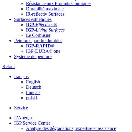
Résistance aux Produits Chimiques
Durabilité maximale
IR-reflectiv Surfaces
Surfaces esthétiques
IGP
-
Effectives®
IGP-
Living Surfaces
Le Corbusier
Peintures poudre durables
IGP-RAPID®
IGP-DURA® one
Systeme de peinture
Retour
français
English
Deutsch
français
polski
Service
L'Aperçu
IGP Service Center
Analyse des dégradations, expertise et assistance