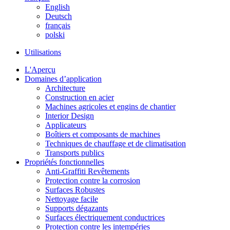
English
Deutsch
français
polski
Utilisations
L'Aperçu
Domaines d’application
Architecture
Construction en acier
Machines agricoles et engins de chantier
Interior Design
Applicateurs
Boîtiers et composants de machines
Techniques de chauffage et de climatisation
Transports publics
Propriétés fonctionnelles
Anti-Graffiti Revêtements
Protection contre la corrosion
Surfaces Robustes
Nettoyage facile
Supports dégazants
Surfaces électriquement conductrices
Protection contre les intempéries