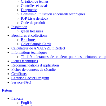
Création de teintes
Contrôles et essais
Diagnostic
Conseils d’utilisation et conseils techniques
IGP Liste de stock
Code de produit
Inspiration
green treasures
Brochures et collections
Brochures
Color Sample Cards
Calculateur de ANALYZEit Reflect
Informations techniques
TI_119_tolerances_de_couleur_pour_les_peintures_en_p
Fiches techniques
Recommandations d'application
Fiches de données de sécurité
Certificats
Certified Coater Program
Service-FAQ
Retour
français
English