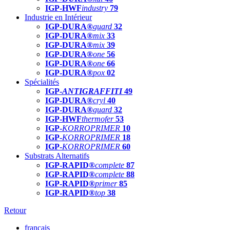
IGP-HWF
industry
79
Industrie en Intérieur
IGP-DURA®
guard
32
IGP-DURA®
mix
33
IGP-DURA®
mix
39
IGP-DURA®
one
56
IGP-DURA®
one
66
IGP-DURA®
pox
02
Spécialités
IGP-
ANTIGRAFFITI
49
IGP-DURA®
cryl
40
IGP-DURA®
guard
32
IGP-HWF
thermofer
53
IGP-
KORROPRIMER
10
IGP-
KORROPRIMER
18
IGP-
KORROPRIMER
60
Substrats Alternatifs
IGP-RAPID®
complete
87
IGP-RAPID®
complete
88
IGP-RAPID®
primer
85
IGP-RAPID®
top
38
Retour
français