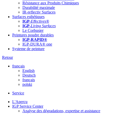
Résistance aux Produits Chimiques
Durabilité maximale
IR-reflectiv Surfaces
Surfaces esthétiques
IGP
-
Effectives®
IGP-
Living Surfaces
Le Corbusier
Peintures poudre durables
IGP-RAPID®
IGP-DURA® one
Systeme de peinture
Retour
français
English
Deutsch
français
polski
Service
L'Aperçu
IGP Service Center
Analyse des dégradations, expertise et assistance