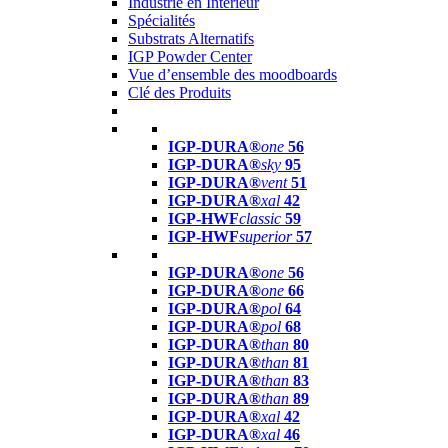
Industrie en Intérieur
Spécialités
Substrats Alternatifs
IGP Powder Center
Vue d’ensemble des moodboards
Clé des Produits
IGP-DURA®
one
56
IGP-DURA®
sky
95
IGP-DURA®
vent
51
IGP-DURA®
xal
42
IGP-HWF
classic
59
IGP-HWF
superior
57
IGP-DURA®
one
56
IGP-DURA®
one
66
IGP-DURA®
pol
64
IGP-DURA®
pol
68
IGP-DURA®
than
80
IGP-DURA®
than
81
IGP-DURA®
than
83
IGP-DURA®
than
89
IGP-DURA®
xal
42
IGP-DURA®
xal
46