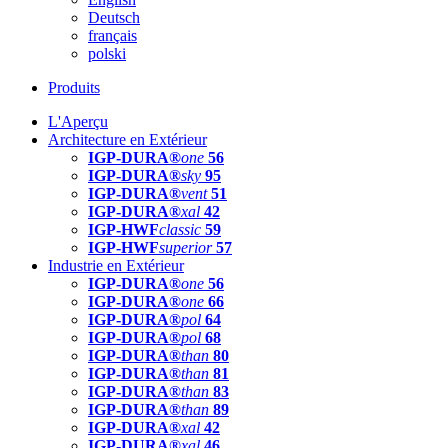
Deutsch
français
polski
Produits
L'Aperçu
Architecture en Extérieur
IGP-DURA®
one
56
IGP-DURA®
sky
95
IGP-DURA®
vent
51
IGP-DURA®
xal
42
IGP-HWF
classic
59
IGP-HWF
superior
57
Industrie en Extérieur
IGP-DURA®
one
56
IGP-DURA®
one
66
IGP-DURA®
pol
64
IGP-DURA®
pol
68
IGP-DURA®
than
80
IGP-DURA®
than
81
IGP-DURA®
than
83
IGP-DURA®
than
89
IGP-DURA®
xal
42
IGP-DURA®
xal
46