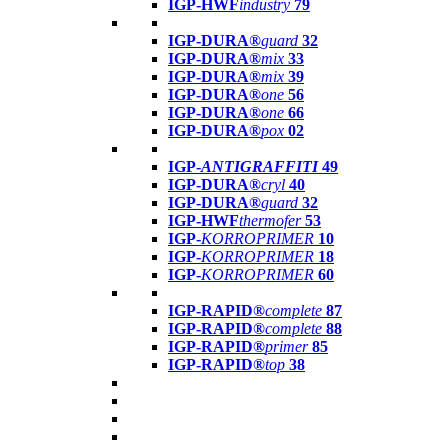
IGP-HWF
industry
79
IGP-DURA®
guard
32
IGP-DURA®
mix
33
IGP-DURA®
mix
39
IGP-DURA®
one
56
IGP-DURA®
one
66
IGP-DURA®
pox
02
IGP-
ANTIGRAFFITI
49
IGP-DURA®
cryl
40
IGP-DURA®
guard
32
IGP-HWF
thermofer
53
IGP-
KORROPRIMER
10
IGP-
KORROPRIMER
18
IGP-
KORROPRIMER
60
IGP-RAPID®
complete
87
IGP-RAPID®
complete
88
IGP-RAPID®
primer
85
IGP-RAPID®
top
38