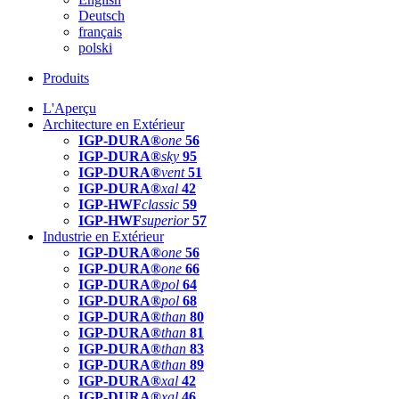
Deutsch
français
polski
Produits
L'Aperçu
Architecture en Extérieur
IGP-DURA®
one
56
IGP-DURA®
sky
95
IGP-DURA®
vent
51
IGP-DURA®
xal
42
IGP-HWF
classic
59
IGP-HWF
superior
57
Industrie en Extérieur
IGP-DURA®
one
56
IGP-DURA®
one
66
IGP-DURA®
pol
64
IGP-DURA®
pol
68
IGP-DURA®
than
80
IGP-DURA®
than
81
IGP-DURA®
than
83
IGP-DURA®
than
89
IGP-DURA®
xal
42
IGP-DURA®
xal
46