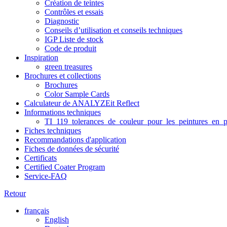
Création de teintes
Contrôles et essais
Diagnostic
Conseils d’utilisation et conseils techniques
IGP Liste de stock
Code de produit
Inspiration
green treasures
Brochures et collections
Brochures
Color Sample Cards
Calculateur de ANALYZEit Reflect
Informations techniques
TI_119_tolerances_de_couleur_pour_les_peintures_en_p
Fiches techniques
Recommandations d'application
Fiches de données de sécurité
Certificats
Certified Coater Program
Service-FAQ
Retour
français
English