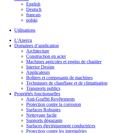
English
Deutsch
français
polski
Utilisations
L'Aperçu
Domaines d’application
Architecture
Construction en acier
Machines agricoles et engins de chantier
Interior Design
Applicateurs
Boîtiers et composants de machines
Techniques de chauffage et de climatisation
Transports publics
Propriétés fonctionnelles
Anti-Graffiti Revêtements
Protection contre la corrosion
Surfaces Robustes
Nettoyage facile
Supports dégazants
Surfaces électriquement conductrices
Protection contre les intempéries