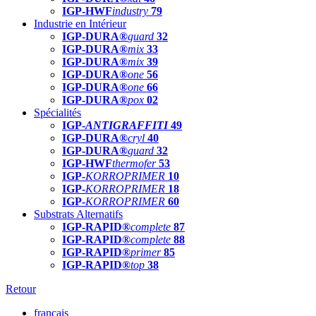
IGP-HWF
industry
79
Industrie en Intérieur
IGP-DURA®
guard
32
IGP-DURA®
mix
33
IGP-DURA®
mix
39
IGP-DURA®
one
56
IGP-DURA®
one
66
IGP-DURA®
pox
02
Spécialités
IGP-
ANTIGRAFFITI
49
IGP-DURA®
cryl
40
IGP-DURA®
guard
32
IGP-HWF
thermofer
53
IGP-
KORROPRIMER
10
IGP-
KORROPRIMER
18
IGP-
KORROPRIMER
60
Substrats Alternatifs
IGP-RAPID®
complete
87
IGP-RAPID®
complete
88
IGP-RAPID®
primer
85
IGP-RAPID®
top
38
Retour
français