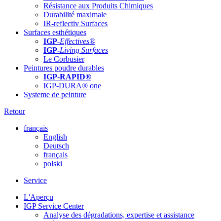
Résistance aux Produits Chimiques
Durabilité maximale
IR-reflectiv Surfaces
Surfaces esthétiques
IGP
-
Effectives®
IGP-
Living Surfaces
Le Corbusier
Peintures poudre durables
IGP-RAPID®
IGP-DURA® one
Systeme de peinture
Retour
français
English
Deutsch
français
polski
Service
L'Aperçu
IGP Service Center
Analyse des dégradations, expertise et assistance