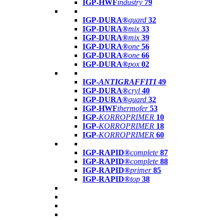
IGP-HWF
industry
79
IGP-DURA®
guard
32
IGP-DURA®
mix
33
IGP-DURA®
mix
39
IGP-DURA®
one
56
IGP-DURA®
one
66
IGP-DURA®
pox
02
IGP-
ANTIGRAFFITI
49
IGP-DURA®
cryl
40
IGP-DURA®
guard
32
IGP-HWF
thermofer
53
IGP-
KORROPRIMER
10
IGP-
KORROPRIMER
18
IGP-
KORROPRIMER
60
IGP-RAPID®
complete
87
IGP-RAPID®
complete
88
IGP-RAPID®
primer
85
IGP-RAPID®
top
38