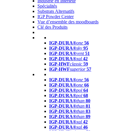
Industrie en Intérieur
Spécialités
Substrats Alternatifs
IGP Powder Center
Vue d’ensemble des moodboards
Clé des Produits
IGP-DURA®
one
56
IGP-DURA®
sky
95
IGP-DURA®
vent
51
IGP-DURA®
xal
42
IGP-HWF
classic
59
IGP-HWF
superior
57
IGP-DURA®
one
56
IGP-DURA®
one
66
IGP-DURA®
pol
64
IGP-DURA®
pol
68
IGP-DURA®
than
80
IGP-DURA®
than
81
IGP-DURA®
than
83
IGP-DURA®
than
89
IGP-DURA®
xal
42
IGP-DURA®
xal
46