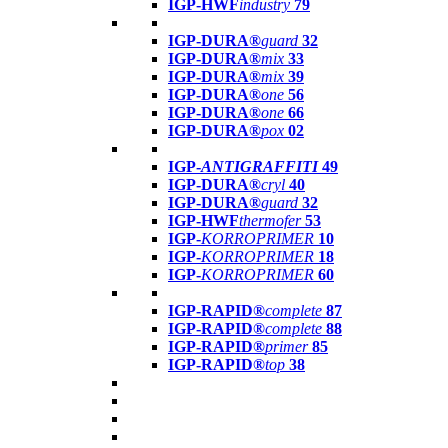
IGP-HWF
industry
79
IGP-DURA®
guard
32
IGP-DURA®
mix
33
IGP-DURA®
mix
39
IGP-DURA®
one
56
IGP-DURA®
one
66
IGP-DURA®
pox
02
IGP-
ANTIGRAFFITI
49
IGP-DURA®
cryl
40
IGP-DURA®
guard
32
IGP-HWF
thermofer
53
IGP-
KORROPRIMER
10
IGP-
KORROPRIMER
18
IGP-
KORROPRIMER
60
IGP-RAPID®
complete
87
IGP-RAPID®
complete
88
IGP-RAPID®
primer
85
IGP-RAPID®
top
38