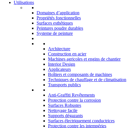
Utilisations
Domaines d’application
Propriétés fonctionnelles
Surfaces esthétiques
Peintures poudre durables
Systeme de peinture
Architecture
Construction en acier
Machines agricoles et engins de chantier
Interior Design
Applicateurs
Boîtiers et composants de machines
Techniques de chauffage et de climatisation
Transports publics
Anti-Graffiti Revêtements
Protection contre la corrosion
Surfaces Robustes
Nettoyage facile
Supports dégazants
Surfaces électriquement conductrices
Protection contre les intempéries