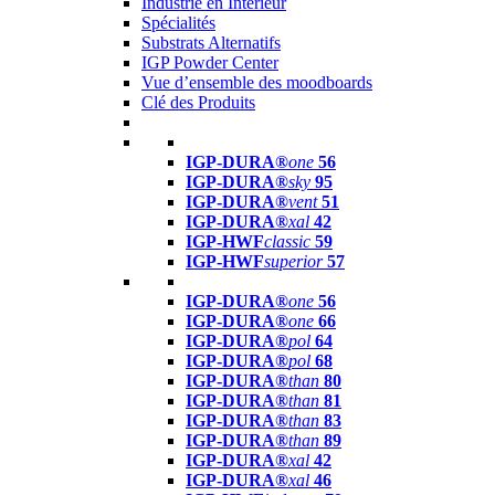
Industrie en Intérieur
Spécialités
Substrats Alternatifs
IGP Powder Center
Vue d’ensemble des moodboards
Clé des Produits
IGP-DURA®
one
56
IGP-DURA®
sky
95
IGP-DURA®
vent
51
IGP-DURA®
xal
42
IGP-HWF
classic
59
IGP-HWF
superior
57
IGP-DURA®
one
56
IGP-DURA®
one
66
IGP-DURA®
pol
64
IGP-DURA®
pol
68
IGP-DURA®
than
80
IGP-DURA®
than
81
IGP-DURA®
than
83
IGP-DURA®
than
89
IGP-DURA®
xal
42
IGP-DURA®
xal
46