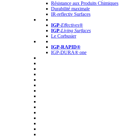
Résistance aux Produits Chimiques
Durabilité maximale
IR-reflectiv Surfaces
IGP
-
Effectives®
IGP-
Living Surfaces
Le Corbusier
IGP-RAPID®
IGP-DURA® one