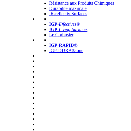
Résistance aux Produits Chimiques
Durabilité maximale
IR-reflectiv Surfaces
IGP
-
Effectives®
IGP-
Living Surfaces
Le Corbusier
IGP-RAPID®
IGP-DURA® one