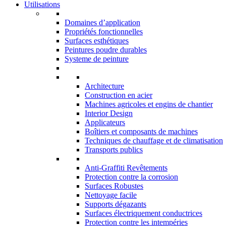
Utilisations
Domaines d’application
Propriétés fonctionnelles
Surfaces esthétiques
Peintures poudre durables
Systeme de peinture
Architecture
Construction en acier
Machines agricoles et engins de chantier
Interior Design
Applicateurs
Boîtiers et composants de machines
Techniques de chauffage et de climatisation
Transports publics
Anti-Graffiti Revêtements
Protection contre la corrosion
Surfaces Robustes
Nettoyage facile
Supports dégazants
Surfaces électriquement conductrices
Protection contre les intempéries