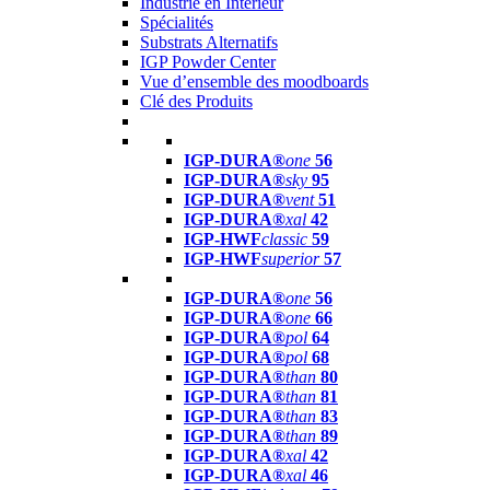
Industrie en Intérieur
Spécialités
Substrats Alternatifs
IGP Powder Center
Vue d’ensemble des moodboards
Clé des Produits
IGP-DURA®
one
56
IGP-DURA®
sky
95
IGP-DURA®
vent
51
IGP-DURA®
xal
42
IGP-HWF
classic
59
IGP-HWF
superior
57
IGP-DURA®
one
56
IGP-DURA®
one
66
IGP-DURA®
pol
64
IGP-DURA®
pol
68
IGP-DURA®
than
80
IGP-DURA®
than
81
IGP-DURA®
than
83
IGP-DURA®
than
89
IGP-DURA®
xal
42
IGP-DURA®
xal
46