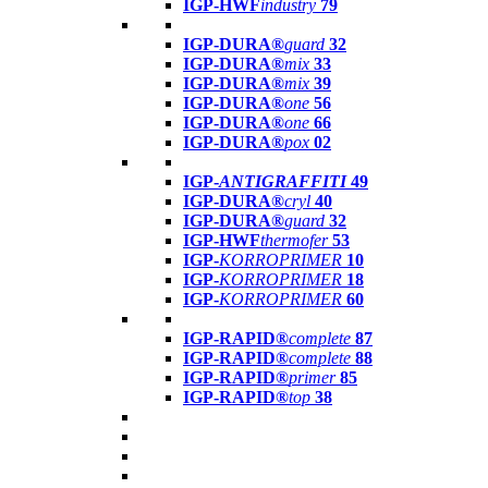
IGP-HWF
industry
79
IGP-DURA®
guard
32
IGP-DURA®
mix
33
IGP-DURA®
mix
39
IGP-DURA®
one
56
IGP-DURA®
one
66
IGP-DURA®
pox
02
IGP-
ANTIGRAFFITI
49
IGP-DURA®
cryl
40
IGP-DURA®
guard
32
IGP-HWF
thermofer
53
IGP-
KORROPRIMER
10
IGP-
KORROPRIMER
18
IGP-
KORROPRIMER
60
IGP-RAPID®
complete
87
IGP-RAPID®
complete
88
IGP-RAPID®
primer
85
IGP-RAPID®
top
38