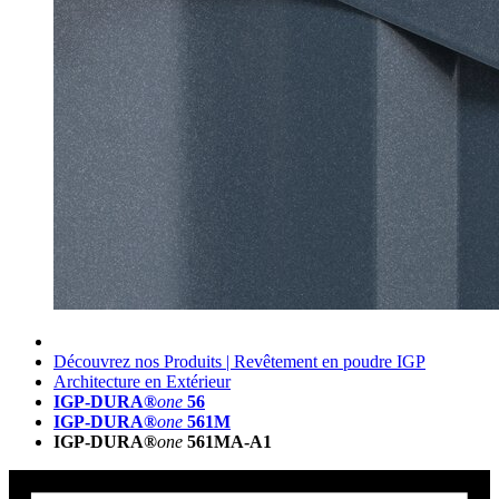
Découvrez nos Produits | Revêtement en poudre IGP
Architecture en Extérieur
IGP-DURA®
one
56
IGP-DURA®
one
561M
IGP-DURA®
one
561MA-A1