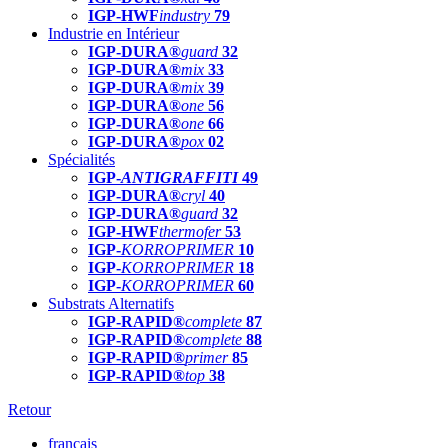
IGP-HWF
industry
79
Industrie en Intérieur
IGP-DURA®
guard
32
IGP-DURA®
mix
33
IGP-DURA®
mix
39
IGP-DURA®
one
56
IGP-DURA®
one
66
IGP-DURA®
pox
02
Spécialités
IGP-
ANTIGRAFFITI
49
IGP-DURA®
cryl
40
IGP-DURA®
guard
32
IGP-HWF
thermofer
53
IGP-
KORROPRIMER
10
IGP-
KORROPRIMER
18
IGP-
KORROPRIMER
60
Substrats Alternatifs
IGP-RAPID®
complete
87
IGP-RAPID®
complete
88
IGP-RAPID®
primer
85
IGP-RAPID®
top
38
Retour
français