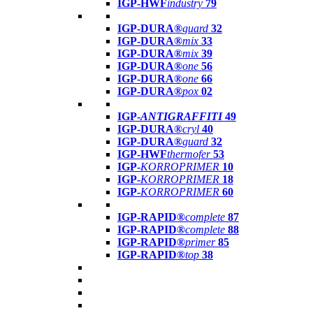
IGP-HWF
industry
79
IGP-DURA®
guard
32
IGP-DURA®
mix
33
IGP-DURA®
mix
39
IGP-DURA®
one
56
IGP-DURA®
one
66
IGP-DURA®
pox
02
IGP-
ANTIGRAFFITI
49
IGP-DURA®
cryl
40
IGP-DURA®
guard
32
IGP-HWF
thermofer
53
IGP-
KORROPRIMER
10
IGP-
KORROPRIMER
18
IGP-
KORROPRIMER
60
IGP-RAPID®
complete
87
IGP-RAPID®
complete
88
IGP-RAPID®
primer
85
IGP-RAPID®
top
38