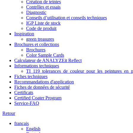
Création de teintes
Contrôles et essais
Diagnostic
Conseils d’utilisation et conseils techniques
IGP Liste de stock
Code de produit
Inspiration
green treasures
Brochures et collections
Brochures
Color Sample Cards
Calculateur de ANALYZEit Reflect
Informations techniques
TI_119_tolerances_de_couleur_pour_les_peintures_en_p
Fiches techniques
Recommandations d'application
Fiches de données de sécurité
Certificats
Certified Coater Program
Service-FAQ
Retour
français
English