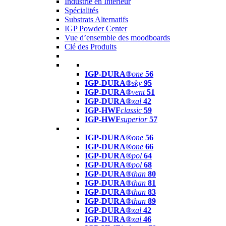
Industrie en Intérieur
Spécialités
Substrats Alternatifs
IGP Powder Center
Vue d’ensemble des moodboards
Clé des Produits
IGP-DURA®
one
56
IGP-DURA®
sky
95
IGP-DURA®
vent
51
IGP-DURA®
xal
42
IGP-HWF
classic
59
IGP-HWF
superior
57
IGP-DURA®
one
56
IGP-DURA®
one
66
IGP-DURA®
pol
64
IGP-DURA®
pol
68
IGP-DURA®
than
80
IGP-DURA®
than
81
IGP-DURA®
than
83
IGP-DURA®
than
89
IGP-DURA®
xal
42
IGP-DURA®
xal
46