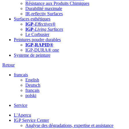
Résistance aux Produits Chimiques
Durabilité maximale
IR-reflectiv Surfaces
Surfaces esthétiques
IGP
-
Effectives®
IGP-
Living Surfaces
Le Corbusier
Peintures poudre durables
IGP-RAPID®
IGP-DURA® one
Systeme de peinture
Retour
français
English
Deutsch
français
polski
Service
L'Aperçu
IGP Service Center
Analyse des dégradations, expertise et assistance