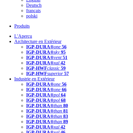
Deutsch
français
polski
Produits
L'Aperçu
Architecture en Extérieur
IGP-DURA®
one
56
IGP-DURA®
sky
95
IGP-DURA®
vent
51
IGP-DURA®
xal
42
IGP-HWF
classic
59
IGP-HWF
superior
57
Industrie en Extérieur
IGP-DURA®
one
56
IGP-DURA®
one
66
IGP-DURA®
pol
64
IGP-DURA®
pol
68
IGP-DURA®
than
80
IGP-DURA®
than
81
IGP-DURA®
than
83
IGP-DURA®
than
89
IGP-DURA®
xal
42
IGP-DURA®
xal
46