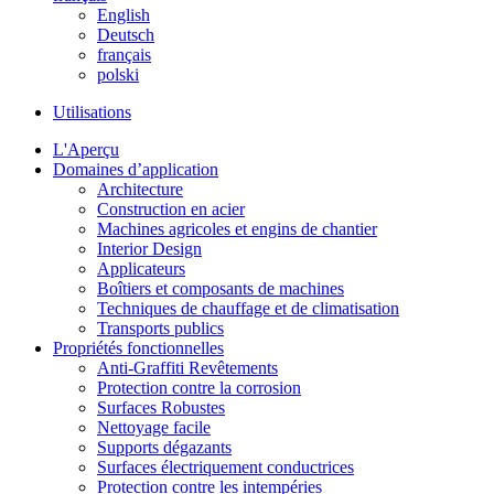
English
Deutsch
français
polski
Utilisations
L'Aperçu
Domaines d’application
Architecture
Construction en acier
Machines agricoles et engins de chantier
Interior Design
Applicateurs
Boîtiers et composants de machines
Techniques de chauffage et de climatisation
Transports publics
Propriétés fonctionnelles
Anti-Graffiti Revêtements
Protection contre la corrosion
Surfaces Robustes
Nettoyage facile
Supports dégazants
Surfaces électriquement conductrices
Protection contre les intempéries