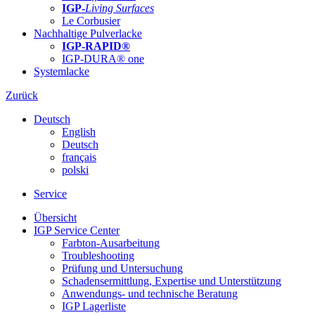
IGP-
Living Surfaces
Le Corbusier
Nachhaltige Pulverlacke
IGP-RAPID®
IGP-DURA® one
Systemlacke
Zurück
Deutsch
English
Deutsch
français
polski
Service
Übersicht
IGP Service Center
Farbton-Ausarbeitung
Troubleshooting
Prüfung und Untersuchung
Schadensermittlung, Expertise und Unterstützung
Anwendungs- und technische Beratung
IGP Lagerliste