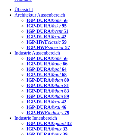
Übersicht
Architektur Aussenbereich
IGP-DURA®
one
56
IGP-DURA®
sky
95
IGP-DURA®
vent
51
IGP-DURA®
xal
42
IGP-HWF
classic
59
IGP-HWF
superior
57
Industrie Aussenbereich
IGP-DURA®
one
56
IGP-DURA®
one
66
IGP-DURA®
pol
64
IGP-DURA®
pol
68
IGP-DURA®
than
80
IGP-DURA®
than
81
IGP-DURA®
than
83
IGP-DURA®
than
89
IGP-DURA®
xal
42
IGP-DURA®
xal
46
IGP-HWF
industry
79
Industrie Innenbereich
IGP-DURA®
guard
32
IGP-DURA®
mix
33
IGP-DURA®
mix
39