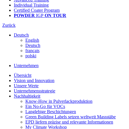
Individual Training
Certified Coater Program
POWDER
IGP
ON TOUR
Zurück
Deutsch
English
Deutsch
français
polski
Unternehmen
Übersicht
Vision und Innovation
Unsere Werte
Unternehmensstrategie
Nachhaltigkeit
Know-How in Pulverlackproduktion
Ein No-Go für VOCs
Langlebige Beschichtungen
Green Building Labels setzen weltweit Massstäbe
EPD liefern präzise und relevante Informationen
My Climate Workshop