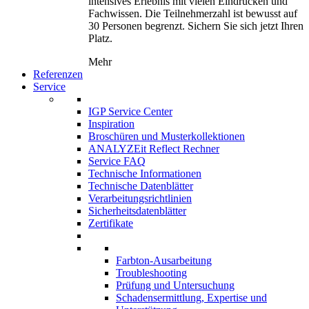
intensives Erlebnis mit vielen Eindrücken und
Fachwissen. Die Teilnehmerzahl ist bewusst auf
30 Personen begrenzt. Sichern Sie sich jetzt Ihren
Platz.
Mehr
Referenzen
Service
IGP Service Center
Inspiration
Broschüren und Musterkollektionen
ANALYZEit Reflect Rechner
Service FAQ
Technische Informationen
Technische Datenblätter
Verarbeitungsrichtlinien
Sicherheitsdatenblätter
Zertifikate
Farbton-Ausarbeitung
Troubleshooting
Prüfung und Untersuchung
Schadensermittlung, Expertise und