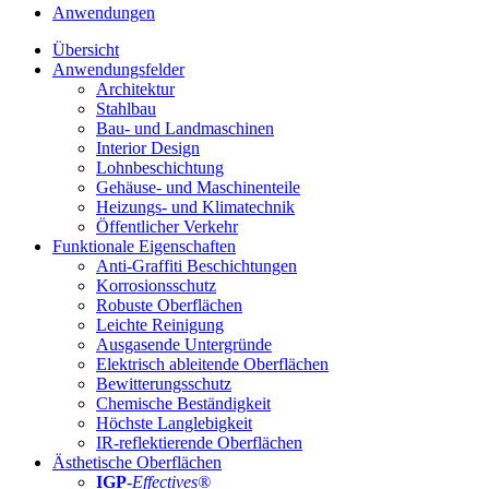
Anwendungen
Übersicht
Anwendungsfelder
Architektur
Stahlbau
Bau- und Landmaschinen
Interior Design
Lohnbeschichtung
Gehäuse- und Maschinenteile
Heizungs- und Klimatechnik
Öffentlicher Verkehr
Funktionale Eigenschaften
Anti-Graffiti Beschichtungen
Korrosionsschutz
Robuste Oberflächen
Leichte Reinigung
Ausgasende Untergründe
Elektrisch ableitende Oberflächen
Bewitterungsschutz
Chemische Beständigkeit
Höchste Langlebigkeit
IR-reflektierende Oberflächen
Ästhetische Oberflächen
IGP
-
Effectives®