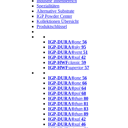
Industrie Innenbereich
Spezialitäten
Alternative Substrate
IGP Powder Center
Kollektionen Übersicht
Produktschlüssel
IGP-DURA®
one
56
IGP-DURA®
sky
95
IGP-DURA®
vent
51
IGP-DURA®
xal
42
IGP-HWF
classic
59
IGP-HWF
superior
57
IGP-DURA®
one
56
IGP-DURA®
one
66
IGP-DURA®
pol
64
IGP-DURA®
pol
68
IGP-DURA®
than
80
IGP-DURA®
than
81
IGP-DURA®
than
83
IGP-DURA®
than
89
IGP-DURA®
xal
42
IGP-DURA®
xal
46