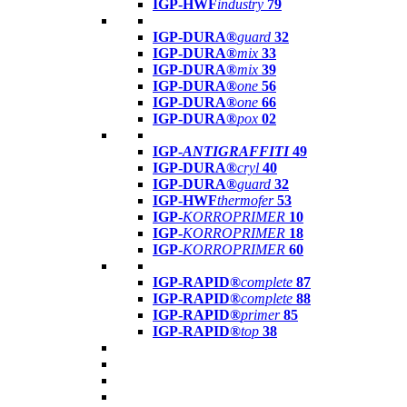
IGP-HWF
industry
79
IGP-DURA®
guard
32
IGP-DURA®
mix
33
IGP-DURA®
mix
39
IGP-DURA®
one
56
IGP-DURA®
one
66
IGP-DURA®
pox
02
IGP-
ANTIGRAFFITI
49
IGP-DURA®
cryl
40
IGP-DURA®
guard
32
IGP-HWF
thermofer
53
IGP-
KORROPRIMER
10
IGP-
KORROPRIMER
18
IGP-
KORROPRIMER
60
IGP-RAPID®
complete
87
IGP-RAPID®
complete
88
IGP-RAPID®
primer
85
IGP-RAPID®
top
38