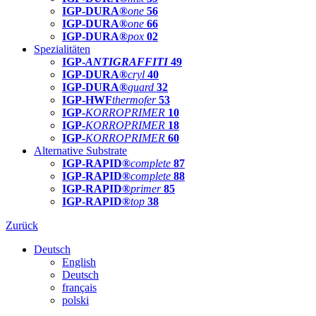
IGP-DURA®
one
56
IGP-DURA®
one
66
IGP-DURA®
pox
02
Spezialitäten
IGP-
ANTIGRAFFITI
49
IGP-DURA®
cryl
40
IGP-DURA®
guard
32
IGP-HWF
thermofer
53
IGP-
KORROPRIMER
10
IGP-
KORROPRIMER
18
IGP-
KORROPRIMER
60
Alternative Substrate
IGP-RAPID®
complete
87
IGP-RAPID®
complete
88
IGP-RAPID®
primer
85
IGP-RAPID®
top
38
Zurück
Deutsch
English
Deutsch
français
polski