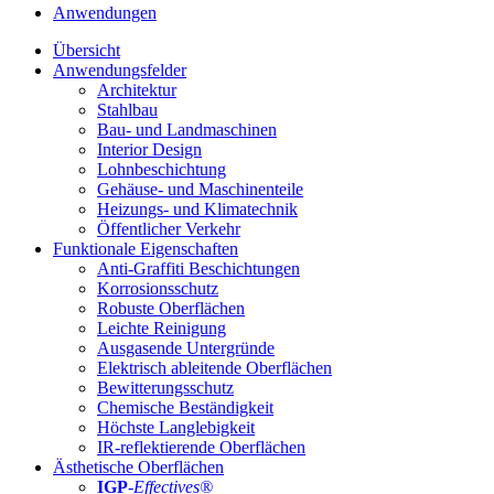
Anwendungen
Übersicht
Anwendungsfelder
Architektur
Stahlbau
Bau- und Landmaschinen
Interior Design
Lohnbeschichtung
Gehäuse- und Maschinenteile
Heizungs- und Klimatechnik
Öffentlicher Verkehr
Funktionale Eigenschaften
Anti-Graffiti Beschichtungen
Korrosionsschutz
Robuste Oberflächen
Leichte Reinigung
Ausgasende Untergründe
Elektrisch ableitende Oberflächen
Bewitterungsschutz
Chemische Beständigkeit
Höchste Langlebigkeit
IR-reflektierende Oberflächen
Ästhetische Oberflächen
IGP
-
Effectives®