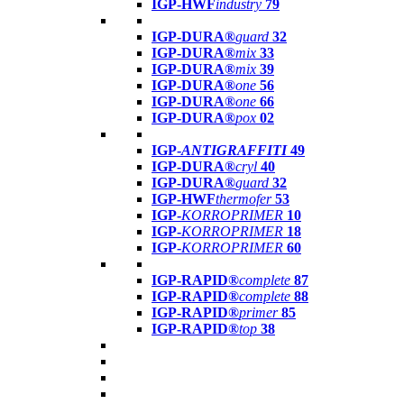
IGP-HWF
industry
79
IGP-DURA®
guard
32
IGP-DURA®
mix
33
IGP-DURA®
mix
39
IGP-DURA®
one
56
IGP-DURA®
one
66
IGP-DURA®
pox
02
IGP-
ANTIGRAFFITI
49
IGP-DURA®
cryl
40
IGP-DURA®
guard
32
IGP-HWF
thermofer
53
IGP-
KORROPRIMER
10
IGP-
KORROPRIMER
18
IGP-
KORROPRIMER
60
IGP-RAPID®
complete
87
IGP-RAPID®
complete
88
IGP-RAPID®
primer
85
IGP-RAPID®
top
38