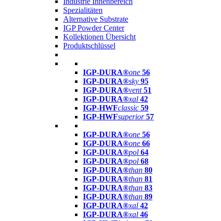
Industrie Innenbereich
Spezialitäten
Alternative Substrate
IGP Powder Center
Kollektionen Übersicht
Produktschlüssel
IGP-DURA®
one
56
IGP-DURA®
sky
95
IGP-DURA®
vent
51
IGP-DURA®
xal
42
IGP-HWF
classic
59
IGP-HWF
superior
57
IGP-DURA®
one
56
IGP-DURA®
one
66
IGP-DURA®
pol
64
IGP-DURA®
pol
68
IGP-DURA®
than
80
IGP-DURA®
than
81
IGP-DURA®
than
83
IGP-DURA®
than
89
IGP-DURA®
xal
42
IGP-DURA®
xal
46