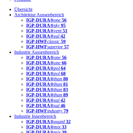
Übersicht
Architektur Aussenbereich
IGP-DURA®
one
56
IGP-DURA®
sky
95
IGP-DURA®
vent
51
IGP-DURA®
xal
42
IGP-HWF
classic
59
IGP-HWF
superior
57
Industrie Aussenbereich
IGP-DURA®
one
56
IGP-DURA®
one
66
IGP-DURA®
pol
64
IGP-DURA®
pol
68
IGP-DURA®
than
80
IGP-DURA®
than
81
IGP-DURA®
than
83
IGP-DURA®
than
89
IGP-DURA®
xal
42
IGP-DURA®
xal
46
IGP-HWF
industry
79
Industrie Innenbereich
IGP-DURA®
guard
32
IGP-DURA®
mix
33
IGP-DURA®
mix
39