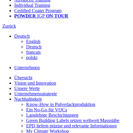
Individual Training
Certified Coater Program
POWDER
IGP
ON TOUR
Zurück
Deutsch
English
Deutsch
français
polski
Unternehmen
Übersicht
Vision und Innovation
Unsere Werte
Unternehmensstrategie
Nachhaltigkeit
Know-How in Pulverlackproduktion
Ein No-Go für VOCs
Langlebige Beschichtungen
Green Building Labels setzen weltweit Massstäbe
EPD liefern präzise und relevante Informationen
My Climate Workshop