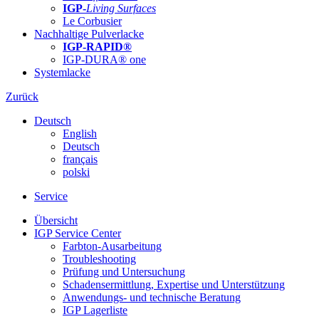
IGP-
Living Surfaces
Le Corbusier
Nachhaltige Pulverlacke
IGP-RAPID®
IGP-DURA® one
Systemlacke
Zurück
Deutsch
English
Deutsch
français
polski
Service
Übersicht
IGP Service Center
Farbton-Ausarbeitung
Troubleshooting
Prüfung und Untersuchung
Schadensermittlung, Expertise und Unterstützung
Anwendungs- und technische Beratung
IGP Lagerliste