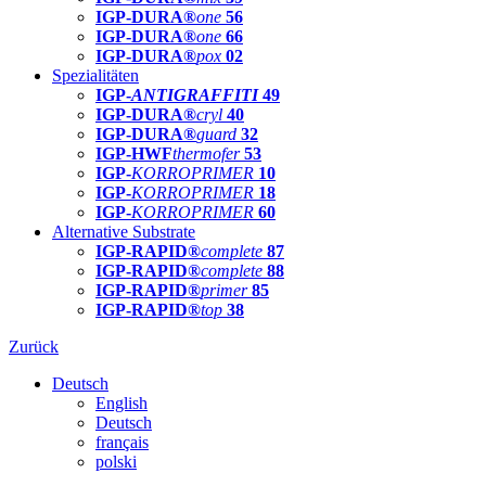
IGP-DURA®
one
56
IGP-DURA®
one
66
IGP-DURA®
pox
02
Spezialitäten
IGP-
ANTIGRAFFITI
49
IGP-DURA®
cryl
40
IGP-DURA®
guard
32
IGP-HWF
thermofer
53
IGP-
KORROPRIMER
10
IGP-
KORROPRIMER
18
IGP-
KORROPRIMER
60
Alternative Substrate
IGP-RAPID®
complete
87
IGP-RAPID®
complete
88
IGP-RAPID®
primer
85
IGP-RAPID®
top
38
Zurück
Deutsch
English
Deutsch
français
polski