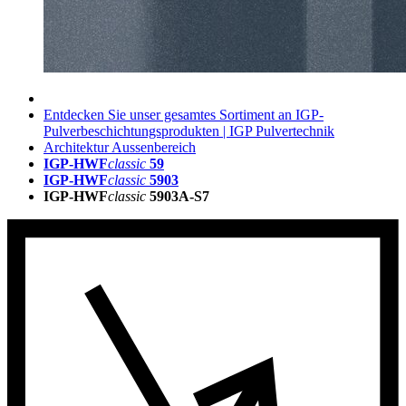
Entdecken Sie unser gesamtes Sortiment an IGP-
Pulverbeschichtungsprodukten | IGP Pulvertechnik
Architektur Aussenbereich
IGP-HWF
classic
59
IGP-HWF
classic
5903
IGP-HWF
classic
5903A-S7