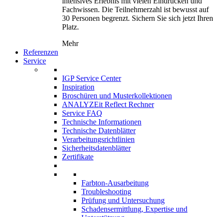
intensives Erlebnis mit vielen Eindrücken und
Fachwissen. Die Teilnehmerzahl ist bewusst auf
30 Personen begrenzt. Sichern Sie sich jetzt Ihren
Platz.
Mehr
Referenzen
Service
IGP Service Center
Inspiration
Broschüren und Musterkollektionen
ANALYZEit Reflect Rechner
Service FAQ
Technische Informationen
Technische Datenblätter
Verarbeitungsrichtlinien
Sicherheitsdatenblätter
Zertifikate
Farbton-Ausarbeitung
Troubleshooting
Prüfung und Untersuchung
Schadensermittlung, Expertise und