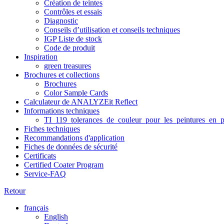
Création de teintes
Contrôles et essais
Diagnostic
Conseils d’utilisation et conseils techniques
IGP Liste de stock
Code de produit
Inspiration
green treasures
Brochures et collections
Brochures
Color Sample Cards
Calculateur de ANALYZEit Reflect
Informations techniques
TI_119_tolerances_de_couleur_pour_les_peintures_en_p
Fiches techniques
Recommandations d'application
Fiches de données de sécurité
Certificats
Certified Coater Program
Service-FAQ
Retour
français
English