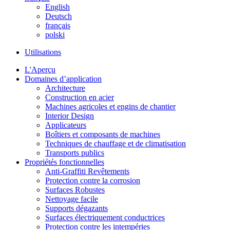
English
Deutsch
français
polski
Utilisations
L'Aperçu
Domaines d’application
Architecture
Construction en acier
Machines agricoles et engins de chantier
Interior Design
Applicateurs
Boîtiers et composants de machines
Techniques de chauffage et de climatisation
Transports publics
Propriétés fonctionnelles
Anti-Graffiti Revêtements
Protection contre la corrosion
Surfaces Robustes
Nettoyage facile
Supports dégazants
Surfaces électriquement conductrices
Protection contre les intempéries