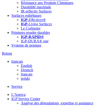
Résistance aux Produits Chimiques
Durabilité maximale
IR-reflectiv Surfaces
Surfaces esthétiques
IGP
-
Effectives®
IGP-
Living Surfaces
Le Corbusier
Peintures poudre durables
IGP-RAPID®
IGP-DURA® one
Systeme de peinture
Retour
français
English
Deutsch
français
polski
Service
L'Aperçu
IGP Service Center
Analyse des dégradations, expertise et assistance