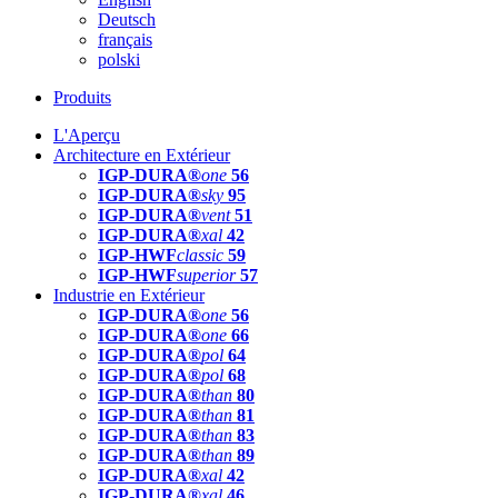
Deutsch
français
polski
Produits
L'Aperçu
Architecture en Extérieur
IGP-DURA®
one
56
IGP-DURA®
sky
95
IGP-DURA®
vent
51
IGP-DURA®
xal
42
IGP-HWF
classic
59
IGP-HWF
superior
57
Industrie en Extérieur
IGP-DURA®
one
56
IGP-DURA®
one
66
IGP-DURA®
pol
64
IGP-DURA®
pol
68
IGP-DURA®
than
80
IGP-DURA®
than
81
IGP-DURA®
than
83
IGP-DURA®
than
89
IGP-DURA®
xal
42
IGP-DURA®
xal
46