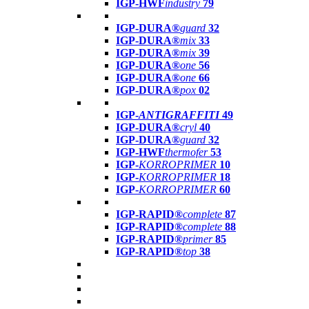
IGP-HWF
industry
79
IGP-DURA®
guard
32
IGP-DURA®
mix
33
IGP-DURA®
mix
39
IGP-DURA®
one
56
IGP-DURA®
one
66
IGP-DURA®
pox
02
IGP-
ANTIGRAFFITI
49
IGP-DURA®
cryl
40
IGP-DURA®
guard
32
IGP-HWF
thermofer
53
IGP-
KORROPRIMER
10
IGP-
KORROPRIMER
18
IGP-
KORROPRIMER
60
IGP-RAPID®
complete
87
IGP-RAPID®
complete
88
IGP-RAPID®
primer
85
IGP-RAPID®
top
38