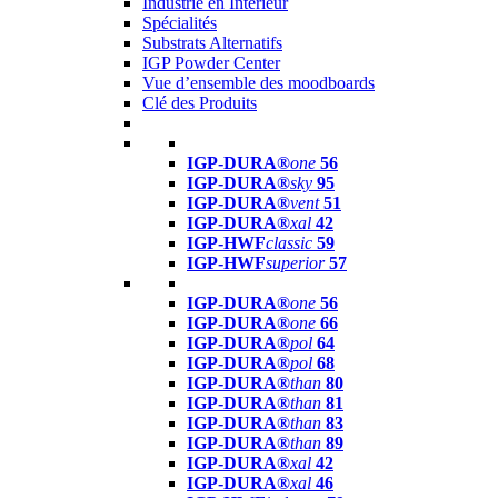
Industrie en Intérieur
Spécialités
Substrats Alternatifs
IGP Powder Center
Vue d’ensemble des moodboards
Clé des Produits
IGP-DURA®
one
56
IGP-DURA®
sky
95
IGP-DURA®
vent
51
IGP-DURA®
xal
42
IGP-HWF
classic
59
IGP-HWF
superior
57
IGP-DURA®
one
56
IGP-DURA®
one
66
IGP-DURA®
pol
64
IGP-DURA®
pol
68
IGP-DURA®
than
80
IGP-DURA®
than
81
IGP-DURA®
than
83
IGP-DURA®
than
89
IGP-DURA®
xal
42
IGP-DURA®
xal
46