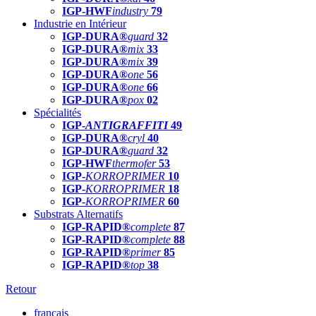
IGP-HWF
industry
79
Industrie en Intérieur
IGP-DURA®
guard
32
IGP-DURA®
mix
33
IGP-DURA®
mix
39
IGP-DURA®
one
56
IGP-DURA®
one
66
IGP-DURA®
pox
02
Spécialités
IGP-
ANTIGRAFFITI
49
IGP-DURA®
cryl
40
IGP-DURA®
guard
32
IGP-HWF
thermofer
53
IGP-
KORROPRIMER
10
IGP-
KORROPRIMER
18
IGP-
KORROPRIMER
60
Substrats Alternatifs
IGP-RAPID®
complete
87
IGP-RAPID®
complete
88
IGP-RAPID®
primer
85
IGP-RAPID®
top
38
Retour
français