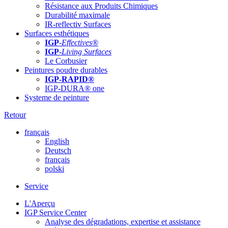
Résistance aux Produits Chimiques
Durabilité maximale
IR-reflectiv Surfaces
Surfaces esthétiques
IGP
-
Effectives®
IGP-
Living Surfaces
Le Corbusier
Peintures poudre durables
IGP-RAPID®
IGP-DURA® one
Systeme de peinture
Retour
français
English
Deutsch
français
polski
Service
L'Aperçu
IGP Service Center
Analyse des dégradations, expertise et assistance