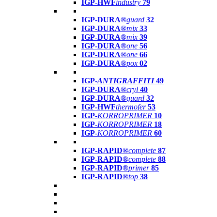
IGP-HWF
industry
79
IGP-DURA®
guard
32
IGP-DURA®
mix
33
IGP-DURA®
mix
39
IGP-DURA®
one
56
IGP-DURA®
one
66
IGP-DURA®
pox
02
IGP-
ANTIGRAFFITI
49
IGP-DURA®
cryl
40
IGP-DURA®
guard
32
IGP-HWF
thermofer
53
IGP-
KORROPRIMER
10
IGP-
KORROPRIMER
18
IGP-
KORROPRIMER
60
IGP-RAPID®
complete
87
IGP-RAPID®
complete
88
IGP-RAPID®
primer
85
IGP-RAPID®
top
38