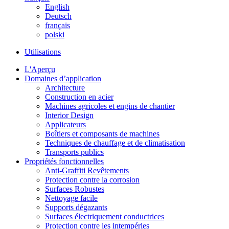
English
Deutsch
français
polski
Utilisations
L'Aperçu
Domaines d’application
Architecture
Construction en acier
Machines agricoles et engins de chantier
Interior Design
Applicateurs
Boîtiers et composants de machines
Techniques de chauffage et de climatisation
Transports publics
Propriétés fonctionnelles
Anti-Graffiti Revêtements
Protection contre la corrosion
Surfaces Robustes
Nettoyage facile
Supports dégazants
Surfaces électriquement conductrices
Protection contre les intempéries