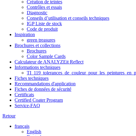
Création de teintes
Contrôles et essais
Diagnostic
Conseils d’utilisation et conseils techniques
IGP Liste de stock
Code de produit
Inspiration
green treasures
Brochures et collections
Brochures
Color Sample Cards
Calculateur de ANALYZEit Reflect
Informations techniques
TI_119_tolerances_de_couleur_pour_les_peintures_en_p
Fiches techniques
Recommandations d'application
Fiches de données de sécurité
Certificats
Certified Coater Program
Service-FAQ
Retour
français
English