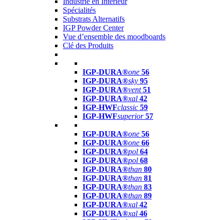
Industrie en Intérieur
Spécialités
Substrats Alternatifs
IGP Powder Center
Vue d’ensemble des moodboards
Clé des Produits
IGP-DURA®
one
56
IGP-DURA®
sky
95
IGP-DURA®
vent
51
IGP-DURA®
xal
42
IGP-HWF
classic
59
IGP-HWF
superior
57
IGP-DURA®
one
56
IGP-DURA®
one
66
IGP-DURA®
pol
64
IGP-DURA®
pol
68
IGP-DURA®
than
80
IGP-DURA®
than
81
IGP-DURA®
than
83
IGP-DURA®
than
89
IGP-DURA®
xal
42
IGP-DURA®
xal
46