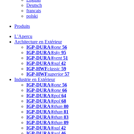
Deutsch
français
polski
Produits
L'Aperçu
Architecture en Extérieur
IGP-DURA®
one
56
IGP-DURA®
sky
95
IGP-DURA®
vent
51
IGP-DURA®
xal
42
IGP-HWF
classic
59
IGP-HWF
superior
57
Industrie en Extérieur
IGP-DURA®
one
56
IGP-DURA®
one
66
IGP-DURA®
pol
64
IGP-DURA®
pol
68
IGP-DURA®
than
80
IGP-DURA®
than
81
IGP-DURA®
than
83
IGP-DURA®
than
89
IGP-DURA®
xal
42
IGP-DURA®
xal
46