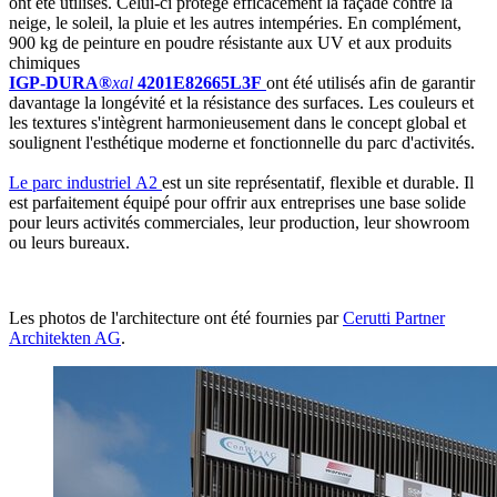
ont été utilisés. Celui-ci protège efficacement la façade contre la
neige, le soleil, la pluie et les autres intempéries. En complément,
900 kg de peinture en poudre résistante aux UV et aux produits
chimiques
IGP-DURA®
xal
4201E82665L3F
ont été utilisés afin de garantir
davantage la longévité et la résistance des surfaces. Les couleurs et
les textures s'intègrent harmonieusement dans le concept global et
soulignent l'esthétique moderne et fonctionnelle du parc d'activités.
Le parc industriel A2
est un site représentatif, flexible et durable. Il
est parfaitement équipé pour offrir aux entreprises une base solide
pour leurs activités commerciales, leur production, leur showroom
ou leurs bureaux.
Les photos de l'architecture ont été fournies par
Cerutti Partner
Architekten AG
.