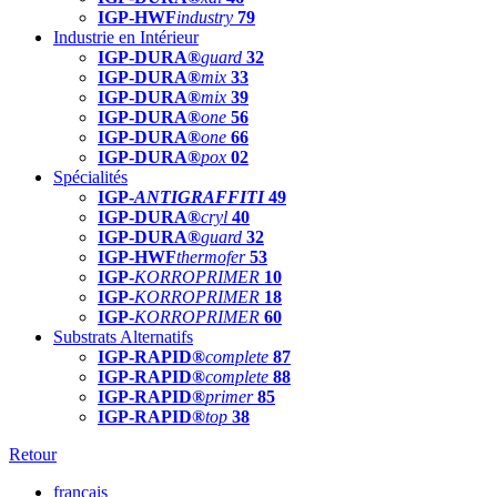
IGP-HWF
industry
79
Industrie en Intérieur
IGP-DURA®
guard
32
IGP-DURA®
mix
33
IGP-DURA®
mix
39
IGP-DURA®
one
56
IGP-DURA®
one
66
IGP-DURA®
pox
02
Spécialités
IGP-
ANTIGRAFFITI
49
IGP-DURA®
cryl
40
IGP-DURA®
guard
32
IGP-HWF
thermofer
53
IGP-
KORROPRIMER
10
IGP-
KORROPRIMER
18
IGP-
KORROPRIMER
60
Substrats Alternatifs
IGP-RAPID®
complete
87
IGP-RAPID®
complete
88
IGP-RAPID®
primer
85
IGP-RAPID®
top
38
Retour
français