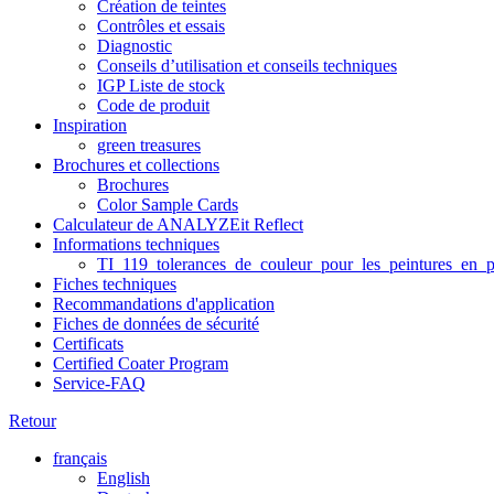
Création de teintes
Contrôles et essais
Diagnostic
Conseils d’utilisation et conseils techniques
IGP Liste de stock
Code de produit
Inspiration
green treasures
Brochures et collections
Brochures
Color Sample Cards
Calculateur de ANALYZEit Reflect
Informations techniques
TI_119_tolerances_de_couleur_pour_les_peintures_en_p
Fiches techniques
Recommandations d'application
Fiches de données de sécurité
Certificats
Certified Coater Program
Service-FAQ
Retour
français
English