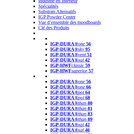
Industrie en Intérieur
Spécialités
Substrats Alternatifs
IGP Powder Center
Vue d’ensemble des moodboards
Clé des Produits
IGP-DURA®
one
56
IGP-DURA®
sky
95
IGP-DURA®
vent
51
IGP-DURA®
xal
42
IGP-HWF
classic
59
IGP-HWF
superior
57
IGP-DURA®
one
56
IGP-DURA®
one
66
IGP-DURA®
pol
64
IGP-DURA®
pol
68
IGP-DURA®
than
80
IGP-DURA®
than
81
IGP-DURA®
than
83
IGP-DURA®
than
89
IGP-DURA®
xal
42
IGP-DURA®
xal
46