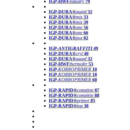
IGP-HWF
industry
79
IGP-DURA®
guard
32
IGP-DURA®
mix
33
IGP-DURA®
mix
39
IGP-DURA®
one
56
IGP-DURA®
one
66
IGP-DURA®
pox
02
IGP-
ANTIGRAFFITI
49
IGP-DURA®
cryl
40
IGP-DURA®
guard
32
IGP-HWF
thermofer
53
IGP-
KORROPRIMER
10
IGP-
KORROPRIMER
18
IGP-
KORROPRIMER
60
IGP-RAPID®
complete
87
IGP-RAPID®
complete
88
IGP-RAPID®
primer
85
IGP-RAPID®
top
38