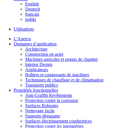
English
Deutsch
français
polski
Utilisations
L'Aperçu
Domaines d’application
Architecture
Construction en acier
Machines agricoles et engins de chantier
Interior Design
Applicateurs
Boîtiers et composants de machines
Techniques de chauffage et de climatisation
Transports publics
Propriétés fonctionnelles
Anti-Graffiti Revêtements
Protection contre la corrosion
Surfaces Robustes
Nettoyage facile
Supports dégazants
Surfaces électriquement conductrices
Protection contre les intempéries