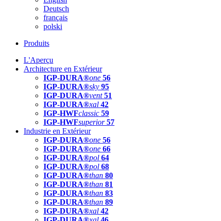
Deutsch
français
polski
Produits
L'Aperçu
Architecture en Extérieur
IGP-DURA®
one
56
IGP-DURA®
sky
95
IGP-DURA®
vent
51
IGP-DURA®
xal
42
IGP-HWF
classic
59
IGP-HWF
superior
57
Industrie en Extérieur
IGP-DURA®
one
56
IGP-DURA®
one
66
IGP-DURA®
pol
64
IGP-DURA®
pol
68
IGP-DURA®
than
80
IGP-DURA®
than
81
IGP-DURA®
than
83
IGP-DURA®
than
89
IGP-DURA®
xal
42
IGP-DURA®
xal
46