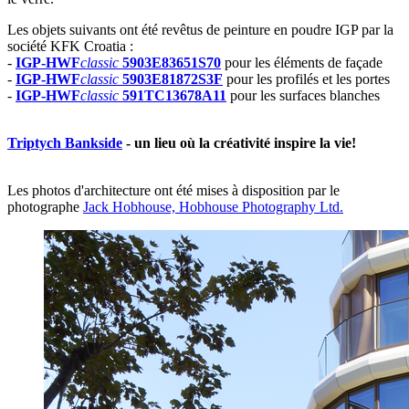
Les objets suivants ont été revêtus de peinture en poudre IGP par la
société KFK Croatia :
-
IGP-HWF
classic
5903E83651S70
pour les éléments de façade
-
IGP-HWF
classic
5903E81872S3F
pour les profilés et les portes
-
IGP-HWF
classic
591TC13678A11
pour les surfaces blanches
Triptych Bankside
- un lieu où la créativité inspire la vie!
Les photos d'architecture ont été mises à disposition par le
photographe
Jack Hobhouse, Hobhouse Photography Ltd.