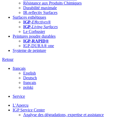
Résistance aux Produits Chimiques
Durabilité maximale
IR-reflectiv Surfaces
Surfaces esthétiques
IGP
-
Effectives®
IGP-
Living Surfaces
Le Corbusier
Peintures poudre durables
IGP-RAPID®
IGP-DURA® one
Systeme de peinture
Retour
français
English
Deutsch
français
polski
Service
L'Aperçu
IGP Service Center
Analyse des dégradations, expertise et assistance