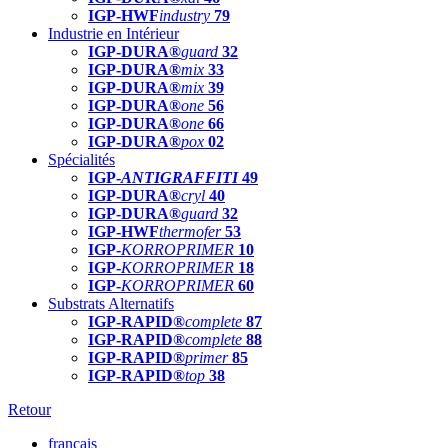
IGP-HWF
industry
79
Industrie en Intérieur
IGP-DURA®
guard
32
IGP-DURA®
mix
33
IGP-DURA®
mix
39
IGP-DURA®
one
56
IGP-DURA®
one
66
IGP-DURA®
pox
02
Spécialités
IGP-
ANTIGRAFFITI
49
IGP-DURA®
cryl
40
IGP-DURA®
guard
32
IGP-HWF
thermofer
53
IGP-
KORROPRIMER
10
IGP-
KORROPRIMER
18
IGP-
KORROPRIMER
60
Substrats Alternatifs
IGP-RAPID®
complete
87
IGP-RAPID®
complete
88
IGP-RAPID®
primer
85
IGP-RAPID®
top
38
Retour
français