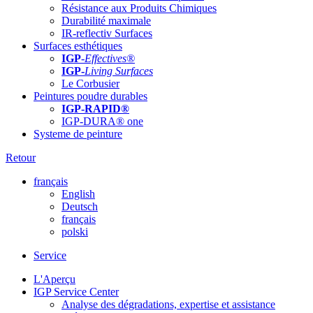
Résistance aux Produits Chimiques
Durabilité maximale
IR-reflectiv Surfaces
Surfaces esthétiques
IGP
-
Effectives®
IGP-
Living Surfaces
Le Corbusier
Peintures poudre durables
IGP-RAPID®
IGP-DURA® one
Systeme de peinture
Retour
français
English
Deutsch
français
polski
Service
L'Aperçu
IGP Service Center
Analyse des dégradations, expertise et assistance