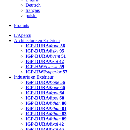
Deutsch
français
polski
Produits
L'Aperçu
Architecture en Extérieur
IGP-DURA®
one
56
IGP-DURA®
sky
95
IGP-DURA®
vent
51
IGP-DURA®
xal
42
IGP-HWF
classic
59
IGP-HWF
superior
57
Industrie en Extérieur
IGP-DURA®
one
56
IGP-DURA®
one
66
IGP-DURA®
pol
64
IGP-DURA®
pol
68
IGP-DURA®
than
80
IGP-DURA®
than
81
IGP-DURA®
than
83
IGP-DURA®
than
89
IGP-DURA®
xal
42
IGP-DURA®
xal
46