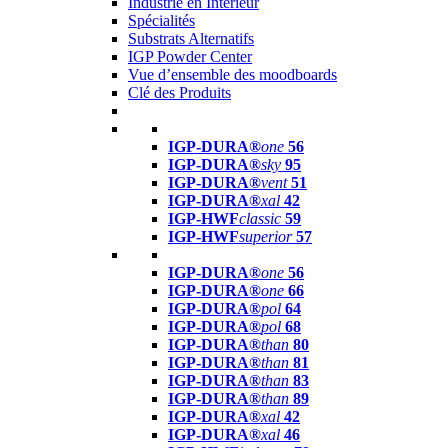
Industrie en Intérieur
Spécialités
Substrats Alternatifs
IGP Powder Center
Vue d’ensemble des moodboards
Clé des Produits
IGP-DURA®
one
56
IGP-DURA®
sky
95
IGP-DURA®
vent
51
IGP-DURA®
xal
42
IGP-HWF
classic
59
IGP-HWF
superior
57
IGP-DURA®
one
56
IGP-DURA®
one
66
IGP-DURA®
pol
64
IGP-DURA®
pol
68
IGP-DURA®
than
80
IGP-DURA®
than
81
IGP-DURA®
than
83
IGP-DURA®
than
89
IGP-DURA®
xal
42
IGP-DURA®
xal
46