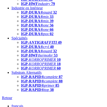
IGP-HWF
industry
79
Industrie en Intérieur
IGP-DURA®
guard
32
IGP-DURA®
mix
33
IGP-DURA®
mix
39
IGP-DURA®
one
56
IGP-DURA®
one
66
IGP-DURA®
pox
02
Spécialités
IGP-
ANTIGRAFFITI
49
IGP-DURA®
cryl
40
IGP-DURA®
guard
32
IGP-HWF
thermofer
53
IGP-
KORROPRIMER
10
IGP-
KORROPRIMER
18
IGP-
KORROPRIMER
60
Substrats Alternatifs
IGP-RAPID®
complete
87
IGP-RAPID®
complete
88
IGP-RAPID®
primer
85
IGP-RAPID®
top
38
Retour
français