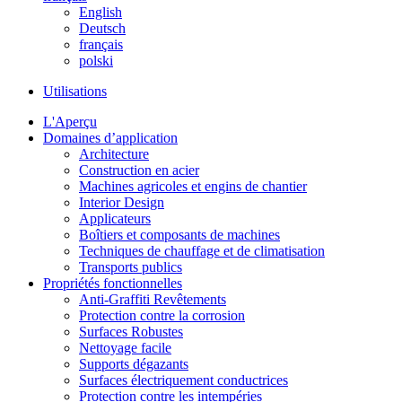
English
Deutsch
français
polski
Utilisations
L'Aperçu
Domaines d’application
Architecture
Construction en acier
Machines agricoles et engins de chantier
Interior Design
Applicateurs
Boîtiers et composants de machines
Techniques de chauffage et de climatisation
Transports publics
Propriétés fonctionnelles
Anti-Graffiti Revêtements
Protection contre la corrosion
Surfaces Robustes
Nettoyage facile
Supports dégazants
Surfaces électriquement conductrices
Protection contre les intempéries