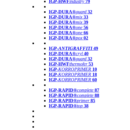
IGP-HWF
industry
79
IGP-DURA®
guard
32
IGP-DURA®
mix
33
IGP-DURA®
mix
39
IGP-DURA®
one
56
IGP-DURA®
one
66
IGP-DURA®
pox
02
IGP-
ANTIGRAFFITI
49
IGP-DURA®
cryl
40
IGP-DURA®
guard
32
IGP-HWF
thermofer
53
IGP-
KORROPRIMER
10
IGP-
KORROPRIMER
18
IGP-
KORROPRIMER
60
IGP-RAPID®
complete
87
IGP-RAPID®
complete
88
IGP-RAPID®
primer
85
IGP-RAPID®
top
38