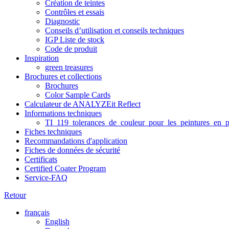
Création de teintes
Contrôles et essais
Diagnostic
Conseils d’utilisation et conseils techniques
IGP Liste de stock
Code de produit
Inspiration
green treasures
Brochures et collections
Brochures
Color Sample Cards
Calculateur de ANALYZEit Reflect
Informations techniques
TI_119_tolerances_de_couleur_pour_les_peintures_en_p
Fiches techniques
Recommandations d'application
Fiches de données de sécurité
Certificats
Certified Coater Program
Service-FAQ
Retour
français
English