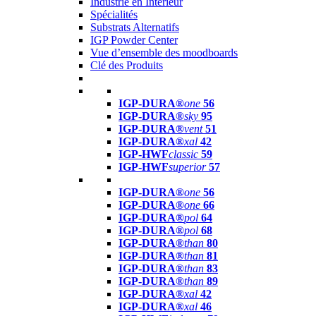
Industrie en Intérieur
Spécialités
Substrats Alternatifs
IGP Powder Center
Vue d’ensemble des moodboards
Clé des Produits
IGP-DURA®
one
56
IGP-DURA®
sky
95
IGP-DURA®
vent
51
IGP-DURA®
xal
42
IGP-HWF
classic
59
IGP-HWF
superior
57
IGP-DURA®
one
56
IGP-DURA®
one
66
IGP-DURA®
pol
64
IGP-DURA®
pol
68
IGP-DURA®
than
80
IGP-DURA®
than
81
IGP-DURA®
than
83
IGP-DURA®
than
89
IGP-DURA®
xal
42
IGP-DURA®
xal
46