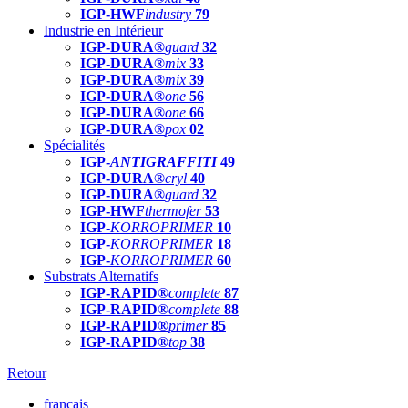
IGP-HWF
industry
79
Industrie en Intérieur
IGP-DURA®
guard
32
IGP-DURA®
mix
33
IGP-DURA®
mix
39
IGP-DURA®
one
56
IGP-DURA®
one
66
IGP-DURA®
pox
02
Spécialités
IGP-
ANTIGRAFFITI
49
IGP-DURA®
cryl
40
IGP-DURA®
guard
32
IGP-HWF
thermofer
53
IGP-
KORROPRIMER
10
IGP-
KORROPRIMER
18
IGP-
KORROPRIMER
60
Substrats Alternatifs
IGP-RAPID®
complete
87
IGP-RAPID®
complete
88
IGP-RAPID®
primer
85
IGP-RAPID®
top
38
Retour
français