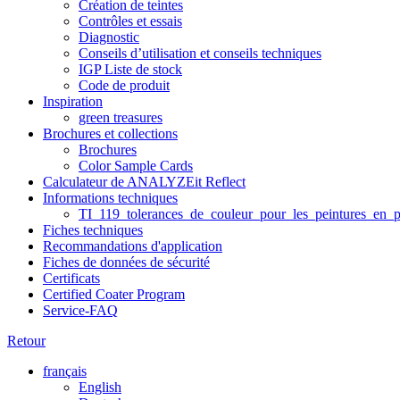
Création de teintes
Contrôles et essais
Diagnostic
Conseils d’utilisation et conseils techniques
IGP Liste de stock
Code de produit
Inspiration
green treasures
Brochures et collections
Brochures
Color Sample Cards
Calculateur de ANALYZEit Reflect
Informations techniques
TI_119_tolerances_de_couleur_pour_les_peintures_en_p
Fiches techniques
Recommandations d'application
Fiches de données de sécurité
Certificats
Certified Coater Program
Service-FAQ
Retour
français
English