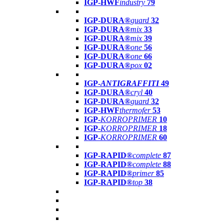
IGP-HWF
industry
79
IGP-DURA®
guard
32
IGP-DURA®
mix
33
IGP-DURA®
mix
39
IGP-DURA®
one
56
IGP-DURA®
one
66
IGP-DURA®
pox
02
IGP-
ANTIGRAFFITI
49
IGP-DURA®
cryl
40
IGP-DURA®
guard
32
IGP-HWF
thermofer
53
IGP-
KORROPRIMER
10
IGP-
KORROPRIMER
18
IGP-
KORROPRIMER
60
IGP-RAPID®
complete
87
IGP-RAPID®
complete
88
IGP-RAPID®
primer
85
IGP-RAPID®
top
38