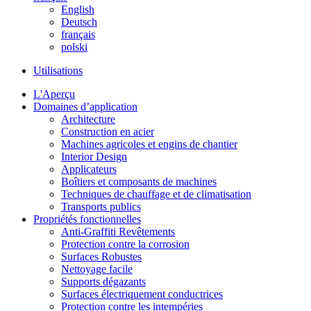
English
Deutsch
français
polski
Utilisations
L'Aperçu
Domaines d’application
Architecture
Construction en acier
Machines agricoles et engins de chantier
Interior Design
Applicateurs
Boîtiers et composants de machines
Techniques de chauffage et de climatisation
Transports publics
Propriétés fonctionnelles
Anti-Graffiti Revêtements
Protection contre la corrosion
Surfaces Robustes
Nettoyage facile
Supports dégazants
Surfaces électriquement conductrices
Protection contre les intempéries