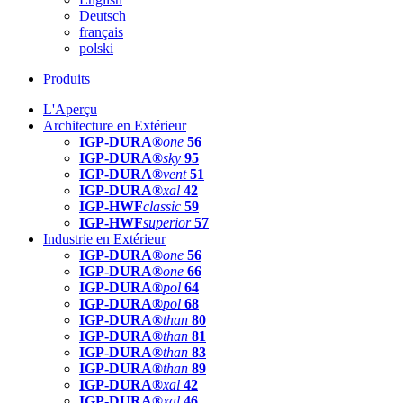
Deutsch
français
polski
Produits
L'Aperçu
Architecture en Extérieur
IGP-DURA®
one
56
IGP-DURA®
sky
95
IGP-DURA®
vent
51
IGP-DURA®
xal
42
IGP-HWF
classic
59
IGP-HWF
superior
57
Industrie en Extérieur
IGP-DURA®
one
56
IGP-DURA®
one
66
IGP-DURA®
pol
64
IGP-DURA®
pol
68
IGP-DURA®
than
80
IGP-DURA®
than
81
IGP-DURA®
than
83
IGP-DURA®
than
89
IGP-DURA®
xal
42
IGP-DURA®
xal
46