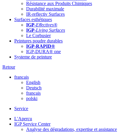
Résistance aux Produits Chimiques
Durabilité maximale
IR-reflectiv Surfaces
Surfaces esthétiques
IGP
-
Effectives®
IGP-
Living Surfaces
Le Corbusier
Peintures poudre durables
IGP-RAPID®
IGP-DURA® one
Systeme de peinture
Retour
français
English
Deutsch
français
polski
Service
L'Aperçu
IGP Service Center
Analyse des dégradations, expertise et assistance