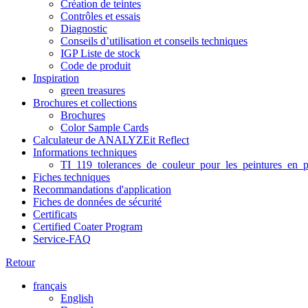
Création de teintes
Contrôles et essais
Diagnostic
Conseils d’utilisation et conseils techniques
IGP Liste de stock
Code de produit
Inspiration
green treasures
Brochures et collections
Brochures
Color Sample Cards
Calculateur de ANALYZEit Reflect
Informations techniques
TI_119_tolerances_de_couleur_pour_les_peintures_en_p
Fiches techniques
Recommandations d'application
Fiches de données de sécurité
Certificats
Certified Coater Program
Service-FAQ
Retour
français
English