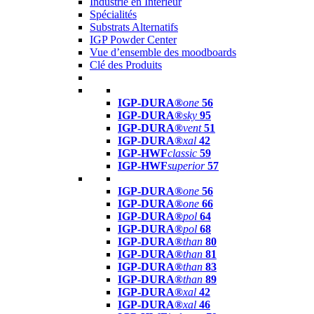
Industrie en Intérieur
Spécialités
Substrats Alternatifs
IGP Powder Center
Vue d’ensemble des moodboards
Clé des Produits
IGP-DURA®
one
56
IGP-DURA®
sky
95
IGP-DURA®
vent
51
IGP-DURA®
xal
42
IGP-HWF
classic
59
IGP-HWF
superior
57
IGP-DURA®
one
56
IGP-DURA®
one
66
IGP-DURA®
pol
64
IGP-DURA®
pol
68
IGP-DURA®
than
80
IGP-DURA®
than
81
IGP-DURA®
than
83
IGP-DURA®
than
89
IGP-DURA®
xal
42
IGP-DURA®
xal
46