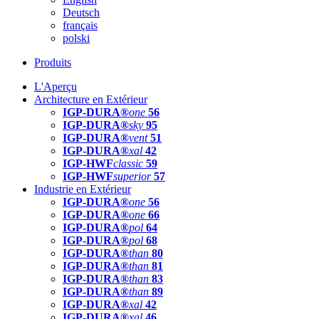
Deutsch
français
polski
Produits
L'Aperçu
Architecture en Extérieur
IGP-DURA®
one
56
IGP-DURA®
sky
95
IGP-DURA®
vent
51
IGP-DURA®
xal
42
IGP-HWF
classic
59
IGP-HWF
superior
57
Industrie en Extérieur
IGP-DURA®
one
56
IGP-DURA®
one
66
IGP-DURA®
pol
64
IGP-DURA®
pol
68
IGP-DURA®
than
80
IGP-DURA®
than
81
IGP-DURA®
than
83
IGP-DURA®
than
89
IGP-DURA®
xal
42
IGP-DURA®
xal
46