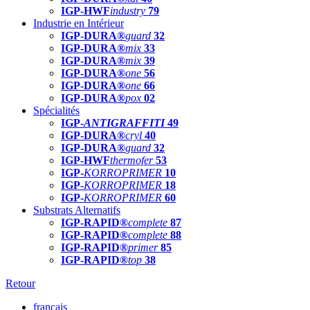
IGP-HWF
industry
79
Industrie en Intérieur
IGP-DURA®
guard
32
IGP-DURA®
mix
33
IGP-DURA®
mix
39
IGP-DURA®
one
56
IGP-DURA®
one
66
IGP-DURA®
pox
02
Spécialités
IGP-
ANTIGRAFFITI
49
IGP-DURA®
cryl
40
IGP-DURA®
guard
32
IGP-HWF
thermofer
53
IGP-
KORROPRIMER
10
IGP-
KORROPRIMER
18
IGP-
KORROPRIMER
60
Substrats Alternatifs
IGP-RAPID®
complete
87
IGP-RAPID®
complete
88
IGP-RAPID®
primer
85
IGP-RAPID®
top
38
Retour
français