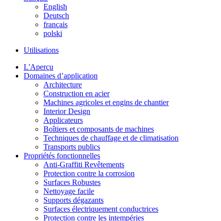
English
Deutsch
français
polski
Utilisations
L'Aperçu
Domaines d’application
Architecture
Construction en acier
Machines agricoles et engins de chantier
Interior Design
Applicateurs
Boîtiers et composants de machines
Techniques de chauffage et de climatisation
Transports publics
Propriétés fonctionnelles
Anti-Graffiti Revêtements
Protection contre la corrosion
Surfaces Robustes
Nettoyage facile
Supports dégazants
Surfaces électriquement conductrices
Protection contre les intempéries