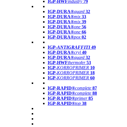
IGP-HWF
industry
79
IGP-DURA®
guard
32
IGP-DURA®
mix
33
IGP-DURA®
mix
39
IGP-DURA®
one
56
IGP-DURA®
one
66
IGP-DURA®
pox
02
IGP-
ANTIGRAFFITI
49
IGP-DURA®
cryl
40
IGP-DURA®
guard
32
IGP-HWF
thermofer
53
IGP-
KORROPRIMER
10
IGP-
KORROPRIMER
18
IGP-
KORROPRIMER
60
IGP-RAPID®
complete
87
IGP-RAPID®
complete
88
IGP-RAPID®
primer
85
IGP-RAPID®
top
38