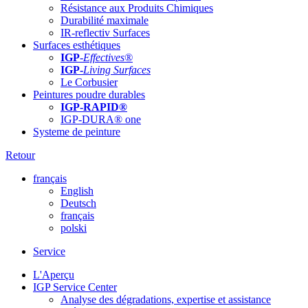
Résistance aux Produits Chimiques
Durabilité maximale
IR-reflectiv Surfaces
Surfaces esthétiques
IGP
-
Effectives®
IGP-
Living Surfaces
Le Corbusier
Peintures poudre durables
IGP-RAPID®
IGP-DURA® one
Systeme de peinture
Retour
français
English
Deutsch
français
polski
Service
L'Aperçu
IGP Service Center
Analyse des dégradations, expertise et assistance