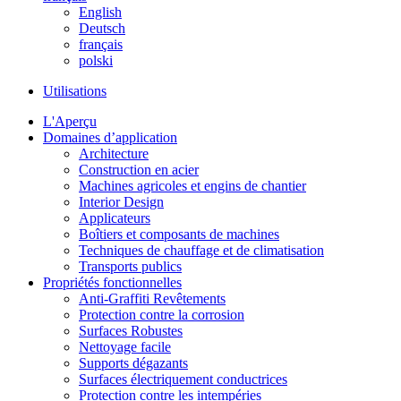
English
Deutsch
français
polski
Utilisations
L'Aperçu
Domaines d’application
Architecture
Construction en acier
Machines agricoles et engins de chantier
Interior Design
Applicateurs
Boîtiers et composants de machines
Techniques de chauffage et de climatisation
Transports publics
Propriétés fonctionnelles
Anti-Graffiti Revêtements
Protection contre la corrosion
Surfaces Robustes
Nettoyage facile
Supports dégazants
Surfaces électriquement conductrices
Protection contre les intempéries