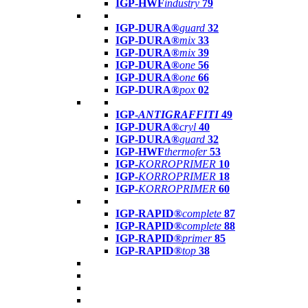
IGP-HWF
industry
79
IGP-DURA®
guard
32
IGP-DURA®
mix
33
IGP-DURA®
mix
39
IGP-DURA®
one
56
IGP-DURA®
one
66
IGP-DURA®
pox
02
IGP-
ANTIGRAFFITI
49
IGP-DURA®
cryl
40
IGP-DURA®
guard
32
IGP-HWF
thermofer
53
IGP-
KORROPRIMER
10
IGP-
KORROPRIMER
18
IGP-
KORROPRIMER
60
IGP-RAPID®
complete
87
IGP-RAPID®
complete
88
IGP-RAPID®
primer
85
IGP-RAPID®
top
38