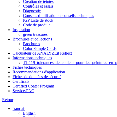
Création de teintes
Contrôles et essais
Diagnostic
Conseils d’utilisation et conseils techniques
IGP Liste de stock
Code de produit
Inspiration
green treasures
Brochures et collections
Brochures
Color Sample Cards
Calculateur de ANALYZEit Reflect
Informations techniques
TI_119_tolerances_de_couleur_pour_les_peintures_en_p
Fiches techniques
Recommandations d'application
Fiches de données de sécurité
Certificats
Certified Coater Program
Service-FAQ
Retour
français
English