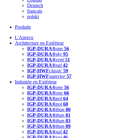
Deutsch
français
polski
Produits
L'Aperçu
Architecture en Extérieur
IGP-DURA®
one
56
IGP-DURA®
sky
95
IGP-DURA®
vent
51
IGP-DURA®
xal
42
IGP-HWF
classic
59
IGP-HWF
superior
57
Industrie en Extérieur
IGP-DURA®
one
56
IGP-DURA®
one
66
IGP-DURA®
pol
64
IGP-DURA®
pol
68
IGP-DURA®
than
80
IGP-DURA®
than
81
IGP-DURA®
than
83
IGP-DURA®
than
89
IGP-DURA®
xal
42
IGP-DURA®
xal
46