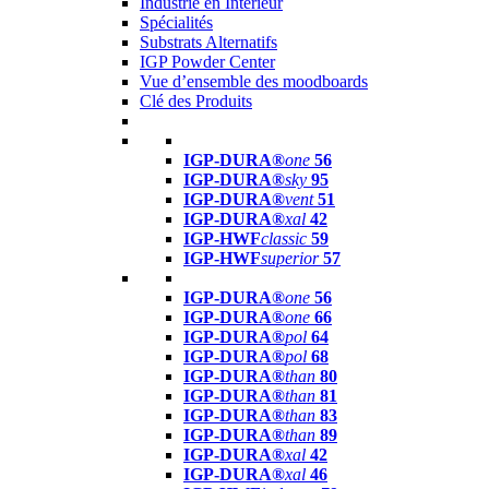
Industrie en Intérieur
Spécialités
Substrats Alternatifs
IGP Powder Center
Vue d’ensemble des moodboards
Clé des Produits
IGP-DURA®
one
56
IGP-DURA®
sky
95
IGP-DURA®
vent
51
IGP-DURA®
xal
42
IGP-HWF
classic
59
IGP-HWF
superior
57
IGP-DURA®
one
56
IGP-DURA®
one
66
IGP-DURA®
pol
64
IGP-DURA®
pol
68
IGP-DURA®
than
80
IGP-DURA®
than
81
IGP-DURA®
than
83
IGP-DURA®
than
89
IGP-DURA®
xal
42
IGP-DURA®
xal
46