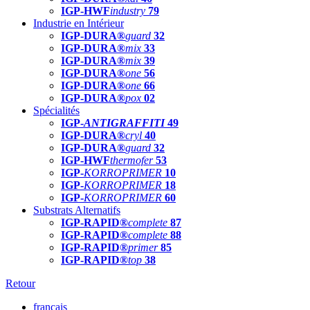
IGP-HWF
industry
79
Industrie en Intérieur
IGP-DURA®
guard
32
IGP-DURA®
mix
33
IGP-DURA®
mix
39
IGP-DURA®
one
56
IGP-DURA®
one
66
IGP-DURA®
pox
02
Spécialités
IGP-
ANTIGRAFFITI
49
IGP-DURA®
cryl
40
IGP-DURA®
guard
32
IGP-HWF
thermofer
53
IGP-
KORROPRIMER
10
IGP-
KORROPRIMER
18
IGP-
KORROPRIMER
60
Substrats Alternatifs
IGP-RAPID®
complete
87
IGP-RAPID®
complete
88
IGP-RAPID®
primer
85
IGP-RAPID®
top
38
Retour
français