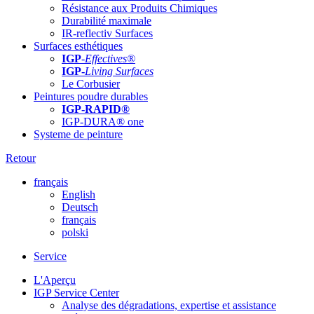
Résistance aux Produits Chimiques
Durabilité maximale
IR-reflectiv Surfaces
Surfaces esthétiques
IGP
-
Effectives®
IGP-
Living Surfaces
Le Corbusier
Peintures poudre durables
IGP-RAPID®
IGP-DURA® one
Systeme de peinture
Retour
français
English
Deutsch
français
polski
Service
L'Aperçu
IGP Service Center
Analyse des dégradations, expertise et assistance