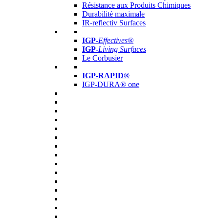
Résistance aux Produits Chimiques
Durabilité maximale
IR-reflectiv Surfaces
IGP
-
Effectives®
IGP-
Living Surfaces
Le Corbusier
IGP-RAPID®
IGP-DURA® one