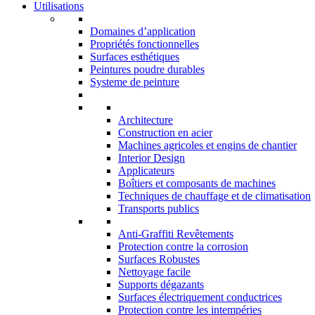
Utilisations
Domaines d’application
Propriétés fonctionnelles
Surfaces esthétiques
Peintures poudre durables
Systeme de peinture
Architecture
Construction en acier
Machines agricoles et engins de chantier
Interior Design
Applicateurs
Boîtiers et composants de machines
Techniques de chauffage et de climatisation
Transports publics
Anti-Graffiti Revêtements
Protection contre la corrosion
Surfaces Robustes
Nettoyage facile
Supports dégazants
Surfaces électriquement conductrices
Protection contre les intempéries