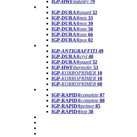
IGP-HWF
industry
79
IGP-DURA®
guard
32
IGP-DURA®
mix
33
IGP-DURA®
mix
39
IGP-DURA®
one
56
IGP-DURA®
one
66
IGP-DURA®
pox
02
IGP-
ANTIGRAFFITI
49
IGP-DURA®
cryl
40
IGP-DURA®
guard
32
IGP-HWF
thermofer
53
IGP-
KORROPRIMER
10
IGP-
KORROPRIMER
18
IGP-
KORROPRIMER
60
IGP-RAPID®
complete
87
IGP-RAPID®
complete
88
IGP-RAPID®
primer
85
IGP-RAPID®
top
38