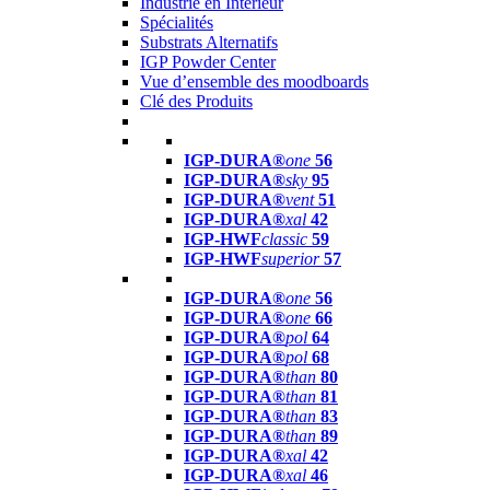
Industrie en Intérieur
Spécialités
Substrats Alternatifs
IGP Powder Center
Vue d’ensemble des moodboards
Clé des Produits
IGP-DURA®
one
56
IGP-DURA®
sky
95
IGP-DURA®
vent
51
IGP-DURA®
xal
42
IGP-HWF
classic
59
IGP-HWF
superior
57
IGP-DURA®
one
56
IGP-DURA®
one
66
IGP-DURA®
pol
64
IGP-DURA®
pol
68
IGP-DURA®
than
80
IGP-DURA®
than
81
IGP-DURA®
than
83
IGP-DURA®
than
89
IGP-DURA®
xal
42
IGP-DURA®
xal
46