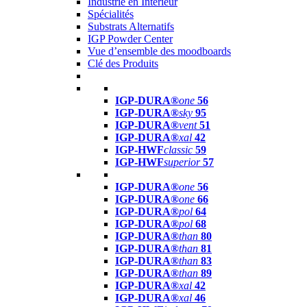
Industrie en Intérieur
Spécialités
Substrats Alternatifs
IGP Powder Center
Vue d’ensemble des moodboards
Clé des Produits
IGP-DURA®
one
56
IGP-DURA®
sky
95
IGP-DURA®
vent
51
IGP-DURA®
xal
42
IGP-HWF
classic
59
IGP-HWF
superior
57
IGP-DURA®
one
56
IGP-DURA®
one
66
IGP-DURA®
pol
64
IGP-DURA®
pol
68
IGP-DURA®
than
80
IGP-DURA®
than
81
IGP-DURA®
than
83
IGP-DURA®
than
89
IGP-DURA®
xal
42
IGP-DURA®
xal
46