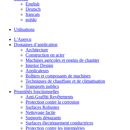
English
Deutsch
français
polski
Utilisations
L'Aperçu
Domaines d’application
Architecture
Construction en acier
Machines agricoles et engins de chantier
Interior Design
Applicateurs
Boîtiers et composants de machines
Techniques de chauffage et de climatisation
Transports publics
Propriétés fonctionnelles
Anti-Graffiti Revêtements
Protection contre la corrosion
Surfaces Robustes
Nettoyage facile
Supports dégazants
Surfaces électriquement conductrices
Protection contre les intempéries