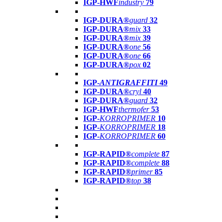
IGP-HWF
industry
79
IGP-DURA®
guard
32
IGP-DURA®
mix
33
IGP-DURA®
mix
39
IGP-DURA®
one
56
IGP-DURA®
one
66
IGP-DURA®
pox
02
IGP-
ANTIGRAFFITI
49
IGP-DURA®
cryl
40
IGP-DURA®
guard
32
IGP-HWF
thermofer
53
IGP-
KORROPRIMER
10
IGP-
KORROPRIMER
18
IGP-
KORROPRIMER
60
IGP-RAPID®
complete
87
IGP-RAPID®
complete
88
IGP-RAPID®
primer
85
IGP-RAPID®
top
38