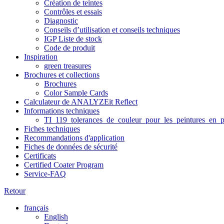
Création de teintes
Contrôles et essais
Diagnostic
Conseils d’utilisation et conseils techniques
IGP Liste de stock
Code de produit
Inspiration
green treasures
Brochures et collections
Brochures
Color Sample Cards
Calculateur de ANALYZEit Reflect
Informations techniques
TI_119_tolerances_de_couleur_pour_les_peintures_en_p
Fiches techniques
Recommandations d'application
Fiches de données de sécurité
Certificats
Certified Coater Program
Service-FAQ
Retour
français
English