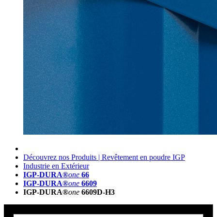
Découvrez nos Produits | Revêtement en poudre IGP
Industrie en Extérieur
IGP-DURA®
one
66
IGP-DURA®
one
6609
IGP-DURA®
one
6609D-H3