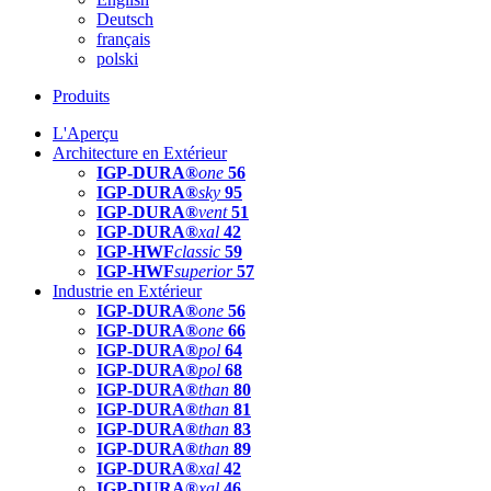
Deutsch
français
polski
Produits
L'Aperçu
Architecture en Extérieur
IGP-DURA®
one
56
IGP-DURA®
sky
95
IGP-DURA®
vent
51
IGP-DURA®
xal
42
IGP-HWF
classic
59
IGP-HWF
superior
57
Industrie en Extérieur
IGP-DURA®
one
56
IGP-DURA®
one
66
IGP-DURA®
pol
64
IGP-DURA®
pol
68
IGP-DURA®
than
80
IGP-DURA®
than
81
IGP-DURA®
than
83
IGP-DURA®
than
89
IGP-DURA®
xal
42
IGP-DURA®
xal
46