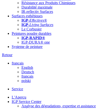
Résistance aux Produits Chimiques
Durabilité maximale
IR-reflectiv Surfaces
Surfaces esthétiques
IGP
-
Effectives®
IGP-
Living Surfaces
Le Corbusier
Peintures poudre durables
IGP-RAPID®
IGP-DURA® one
Systeme de peinture
Retour
français
English
Deutsch
français
polski
Service
L'Aperçu
IGP Service Center
Analyse des dégradations, expertise et assistance