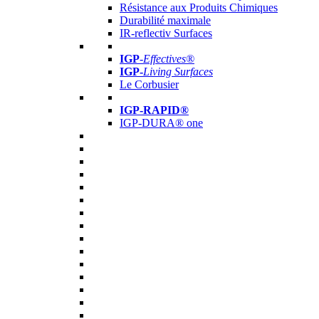
Résistance aux Produits Chimiques
Durabilité maximale
IR-reflectiv Surfaces
IGP
-
Effectives®
IGP-
Living Surfaces
Le Corbusier
IGP-RAPID®
IGP-DURA® one