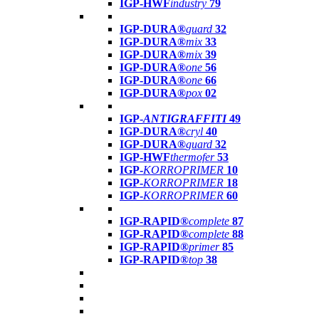
IGP-HWF
industry
79
IGP-DURA®
guard
32
IGP-DURA®
mix
33
IGP-DURA®
mix
39
IGP-DURA®
one
56
IGP-DURA®
one
66
IGP-DURA®
pox
02
IGP-
ANTIGRAFFITI
49
IGP-DURA®
cryl
40
IGP-DURA®
guard
32
IGP-HWF
thermofer
53
IGP-
KORROPRIMER
10
IGP-
KORROPRIMER
18
IGP-
KORROPRIMER
60
IGP-RAPID®
complete
87
IGP-RAPID®
complete
88
IGP-RAPID®
primer
85
IGP-RAPID®
top
38