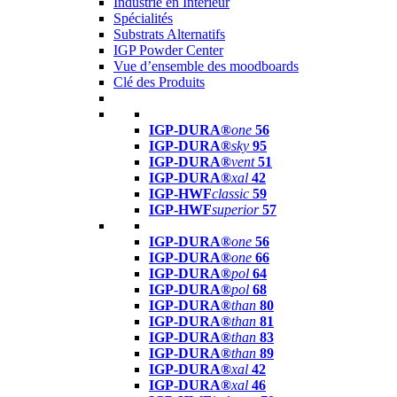
Industrie en Intérieur
Spécialités
Substrats Alternatifs
IGP Powder Center
Vue d’ensemble des moodboards
Clé des Produits
IGP-DURA®
one
56
IGP-DURA®
sky
95
IGP-DURA®
vent
51
IGP-DURA®
xal
42
IGP-HWF
classic
59
IGP-HWF
superior
57
IGP-DURA®
one
56
IGP-DURA®
one
66
IGP-DURA®
pol
64
IGP-DURA®
pol
68
IGP-DURA®
than
80
IGP-DURA®
than
81
IGP-DURA®
than
83
IGP-DURA®
than
89
IGP-DURA®
xal
42
IGP-DURA®
xal
46