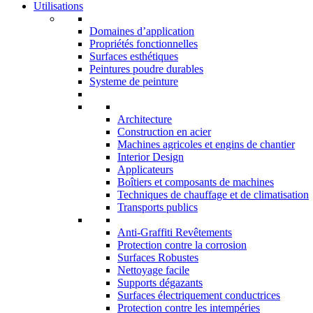
Utilisations
Domaines d’application
Propriétés fonctionnelles
Surfaces esthétiques
Peintures poudre durables
Systeme de peinture
Architecture
Construction en acier
Machines agricoles et engins de chantier
Interior Design
Applicateurs
Boîtiers et composants de machines
Techniques de chauffage et de climatisation
Transports publics
Anti-Graffiti Revêtements
Protection contre la corrosion
Surfaces Robustes
Nettoyage facile
Supports dégazants
Surfaces électriquement conductrices
Protection contre les intempéries