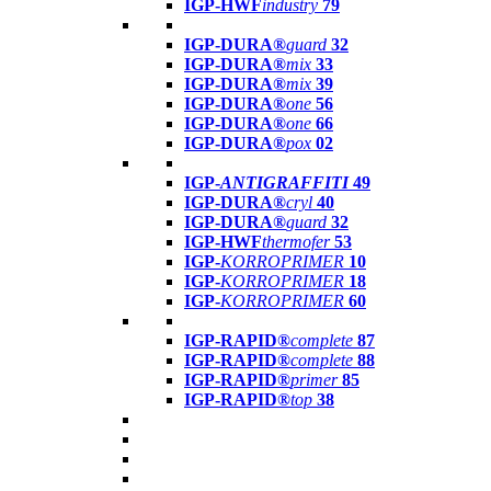
IGP-HWF
industry
79
IGP-DURA®
guard
32
IGP-DURA®
mix
33
IGP-DURA®
mix
39
IGP-DURA®
one
56
IGP-DURA®
one
66
IGP-DURA®
pox
02
IGP-
ANTIGRAFFITI
49
IGP-DURA®
cryl
40
IGP-DURA®
guard
32
IGP-HWF
thermofer
53
IGP-
KORROPRIMER
10
IGP-
KORROPRIMER
18
IGP-
KORROPRIMER
60
IGP-RAPID®
complete
87
IGP-RAPID®
complete
88
IGP-RAPID®
primer
85
IGP-RAPID®
top
38