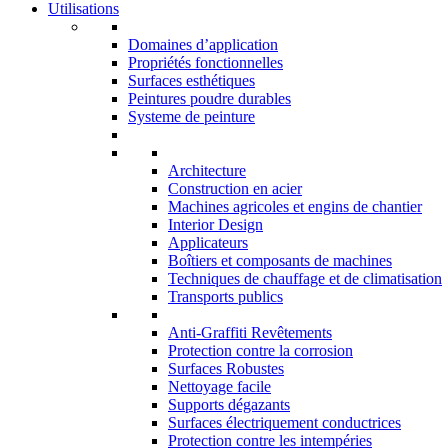
Utilisations
Domaines d’application
Propriétés fonctionnelles
Surfaces esthétiques
Peintures poudre durables
Systeme de peinture
Architecture
Construction en acier
Machines agricoles et engins de chantier
Interior Design
Applicateurs
Boîtiers et composants de machines
Techniques de chauffage et de climatisation
Transports publics
Anti-Graffiti Revêtements
Protection contre la corrosion
Surfaces Robustes
Nettoyage facile
Supports dégazants
Surfaces électriquement conductrices
Protection contre les intempéries