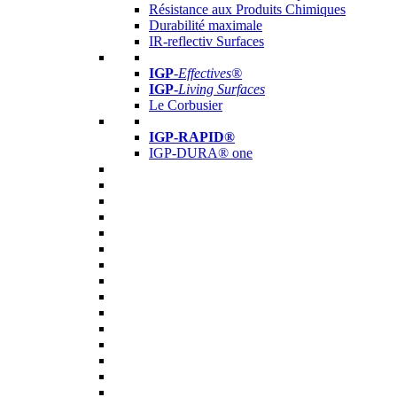
Résistance aux Produits Chimiques
Durabilité maximale
IR-reflectiv Surfaces
IGP
-
Effectives®
IGP-
Living Surfaces
Le Corbusier
IGP-RAPID®
IGP-DURA® one