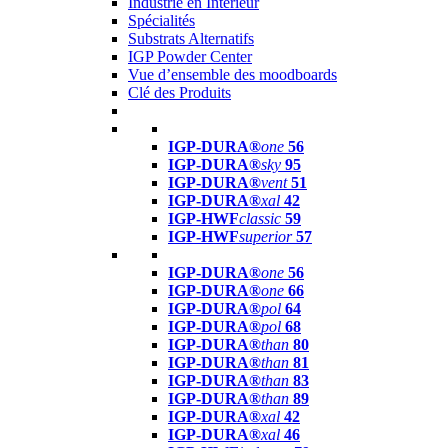
Industrie en Intérieur
Spécialités
Substrats Alternatifs
IGP Powder Center
Vue d’ensemble des moodboards
Clé des Produits
IGP-DURA®
one
56
IGP-DURA®
sky
95
IGP-DURA®
vent
51
IGP-DURA®
xal
42
IGP-HWF
classic
59
IGP-HWF
superior
57
IGP-DURA®
one
56
IGP-DURA®
one
66
IGP-DURA®
pol
64
IGP-DURA®
pol
68
IGP-DURA®
than
80
IGP-DURA®
than
81
IGP-DURA®
than
83
IGP-DURA®
than
89
IGP-DURA®
xal
42
IGP-DURA®
xal
46