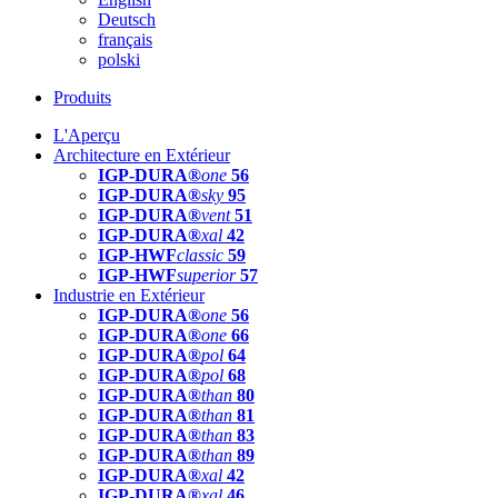
Deutsch
français
polski
Produits
L'Aperçu
Architecture en Extérieur
IGP-DURA®
one
56
IGP-DURA®
sky
95
IGP-DURA®
vent
51
IGP-DURA®
xal
42
IGP-HWF
classic
59
IGP-HWF
superior
57
Industrie en Extérieur
IGP-DURA®
one
56
IGP-DURA®
one
66
IGP-DURA®
pol
64
IGP-DURA®
pol
68
IGP-DURA®
than
80
IGP-DURA®
than
81
IGP-DURA®
than
83
IGP-DURA®
than
89
IGP-DURA®
xal
42
IGP-DURA®
xal
46