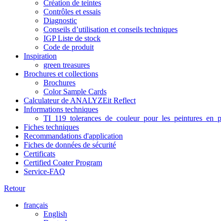
Création de teintes
Contrôles et essais
Diagnostic
Conseils d’utilisation et conseils techniques
IGP Liste de stock
Code de produit
Inspiration
green treasures
Brochures et collections
Brochures
Color Sample Cards
Calculateur de ANALYZEit Reflect
Informations techniques
TI_119_tolerances_de_couleur_pour_les_peintures_en_p
Fiches techniques
Recommandations d'application
Fiches de données de sécurité
Certificats
Certified Coater Program
Service-FAQ
Retour
français
English