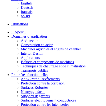
English
Deutsch
français
polski
Utilisations
L'Aperçu
Domaines d’application
Architecture
Construction en acier
Machines agricoles et engins de chantier
Interior Design
Applicateurs
Boîtiers et composants de machines
Techniques de chauffage et de climatisation
Transports publics
Propriétés fonctionnelles
Anti-Graffiti Revêtements
Protection contre la corrosion
Surfaces Robustes
Nettoyage facile
Supports dégazants
Surfaces électriquement conductrices
Protection contre les intempéries