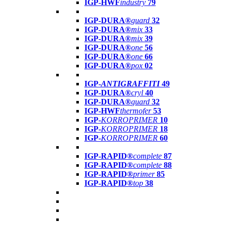
IGP-HWF
industry
79
IGP-DURA®
guard
32
IGP-DURA®
mix
33
IGP-DURA®
mix
39
IGP-DURA®
one
56
IGP-DURA®
one
66
IGP-DURA®
pox
02
IGP-
ANTIGRAFFITI
49
IGP-DURA®
cryl
40
IGP-DURA®
guard
32
IGP-HWF
thermofer
53
IGP-
KORROPRIMER
10
IGP-
KORROPRIMER
18
IGP-
KORROPRIMER
60
IGP-RAPID®
complete
87
IGP-RAPID®
complete
88
IGP-RAPID®
primer
85
IGP-RAPID®
top
38