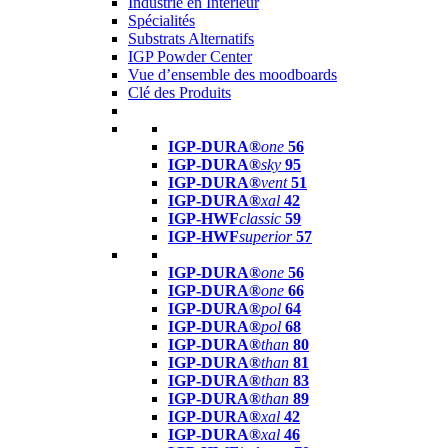
Industrie en Intérieur
Spécialités
Substrats Alternatifs
IGP Powder Center
Vue d’ensemble des moodboards
Clé des Produits
IGP-DURA®
one
56
IGP-DURA®
sky
95
IGP-DURA®
vent
51
IGP-DURA®
xal
42
IGP-HWF
classic
59
IGP-HWF
superior
57
IGP-DURA®
one
56
IGP-DURA®
one
66
IGP-DURA®
pol
64
IGP-DURA®
pol
68
IGP-DURA®
than
80
IGP-DURA®
than
81
IGP-DURA®
than
83
IGP-DURA®
than
89
IGP-DURA®
xal
42
IGP-DURA®
xal
46