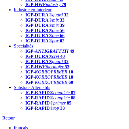
IGP-HWF
industry
79
Industrie en Intérieur
IGP-DURA®
guard
32
IGP-DURA®
mix
33
IGP-DURA®
mix
39
IGP-DURA®
one
56
IGP-DURA®
one
66
IGP-DURA®
pox
02
Spécialités
IGP-
ANTIGRAFFITI
49
IGP-DURA®
cryl
40
IGP-DURA®
guard
32
IGP-HWF
thermofer
53
IGP-
KORROPRIMER
10
IGP-
KORROPRIMER
18
IGP-
KORROPRIMER
60
Substrats Alternatifs
IGP-RAPID®
complete
87
IGP-RAPID®
complete
88
IGP-RAPID®
primer
85
IGP-RAPID®
top
38
Retour
français