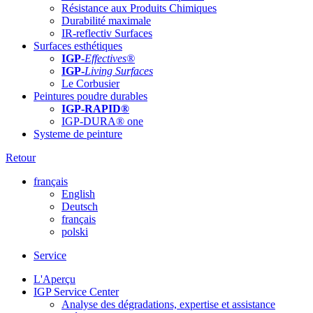
Résistance aux Produits Chimiques
Durabilité maximale
IR-reflectiv Surfaces
Surfaces esthétiques
IGP
-
Effectives®
IGP-
Living Surfaces
Le Corbusier
Peintures poudre durables
IGP-RAPID®
IGP-DURA® one
Systeme de peinture
Retour
français
English
Deutsch
français
polski
Service
L'Aperçu
IGP Service Center
Analyse des dégradations, expertise et assistance