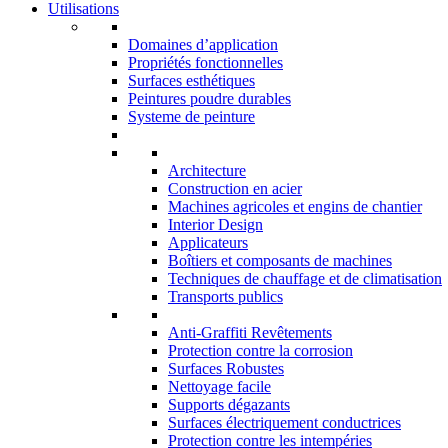
Utilisations
Domaines d’application
Propriétés fonctionnelles
Surfaces esthétiques
Peintures poudre durables
Systeme de peinture
Architecture
Construction en acier
Machines agricoles et engins de chantier
Interior Design
Applicateurs
Boîtiers et composants de machines
Techniques de chauffage et de climatisation
Transports publics
Anti-Graffiti Revêtements
Protection contre la corrosion
Surfaces Robustes
Nettoyage facile
Supports dégazants
Surfaces électriquement conductrices
Protection contre les intempéries