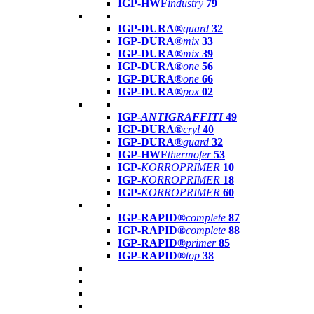
IGP-HWF
industry
79
IGP-DURA®
guard
32
IGP-DURA®
mix
33
IGP-DURA®
mix
39
IGP-DURA®
one
56
IGP-DURA®
one
66
IGP-DURA®
pox
02
IGP-
ANTIGRAFFITI
49
IGP-DURA®
cryl
40
IGP-DURA®
guard
32
IGP-HWF
thermofer
53
IGP-
KORROPRIMER
10
IGP-
KORROPRIMER
18
IGP-
KORROPRIMER
60
IGP-RAPID®
complete
87
IGP-RAPID®
complete
88
IGP-RAPID®
primer
85
IGP-RAPID®
top
38