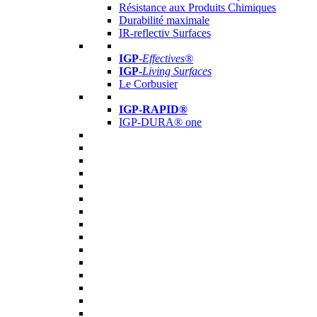
Résistance aux Produits Chimiques
Durabilité maximale
IR-reflectiv Surfaces
IGP
-
Effectives®
IGP-
Living Surfaces
Le Corbusier
IGP-RAPID®
IGP-DURA® one