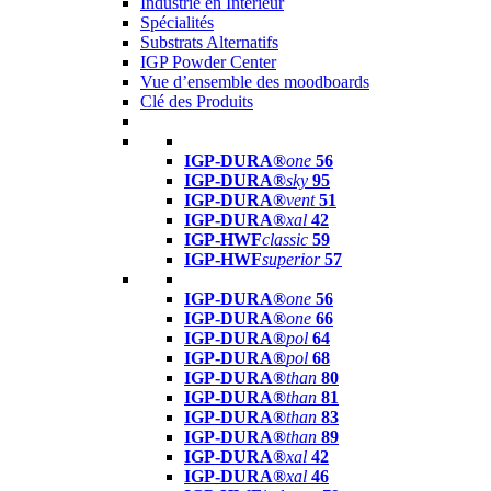
Industrie en Intérieur
Spécialités
Substrats Alternatifs
IGP Powder Center
Vue d’ensemble des moodboards
Clé des Produits
IGP-DURA®
one
56
IGP-DURA®
sky
95
IGP-DURA®
vent
51
IGP-DURA®
xal
42
IGP-HWF
classic
59
IGP-HWF
superior
57
IGP-DURA®
one
56
IGP-DURA®
one
66
IGP-DURA®
pol
64
IGP-DURA®
pol
68
IGP-DURA®
than
80
IGP-DURA®
than
81
IGP-DURA®
than
83
IGP-DURA®
than
89
IGP-DURA®
xal
42
IGP-DURA®
xal
46