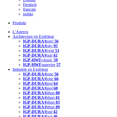
Deutsch
français
polski
Produits
L'Aperçu
Architecture en Extérieur
IGP-DURA®
one
56
IGP-DURA®
sky
95
IGP-DURA®
vent
51
IGP-DURA®
xal
42
IGP-HWF
classic
59
IGP-HWF
superior
57
Industrie en Extérieur
IGP-DURA®
one
56
IGP-DURA®
one
66
IGP-DURA®
pol
64
IGP-DURA®
pol
68
IGP-DURA®
than
80
IGP-DURA®
than
81
IGP-DURA®
than
83
IGP-DURA®
than
89
IGP-DURA®
xal
42
IGP-DURA®
xal
46