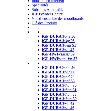
Industrie en Intérieur
Spécialités
Substrats Alternatifs
IGP Powder Center
Vue d’ensemble des moodboards
Clé des Produits
IGP-DURA®
one
56
IGP-DURA®
sky
95
IGP-DURA®
vent
51
IGP-DURA®
xal
42
IGP-HWF
classic
59
IGP-HWF
superior
57
IGP-DURA®
one
56
IGP-DURA®
one
66
IGP-DURA®
pol
64
IGP-DURA®
pol
68
IGP-DURA®
than
80
IGP-DURA®
than
81
IGP-DURA®
than
83
IGP-DURA®
than
89
IGP-DURA®
xal
42
IGP-DURA®
xal
46