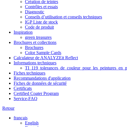
Création de teintes
Contrôles et essais
Diagnostic
Conseils d’utilisation et conseils techniques
IGP Liste de stock
Code de produit
Inspiration
green treasures
Brochures et collections
Brochures
Color Sample Cards
Calculateur de ANALYZEit Reflect
Informations techniques
TI_119_tolerances_de_couleur_pour_les_peintures_en_p
Fiches techniques
Recommandations d'application
Fiches de données de sécurité
Certificats
Certified Coater Program
Service-FAQ
Retour
français
English