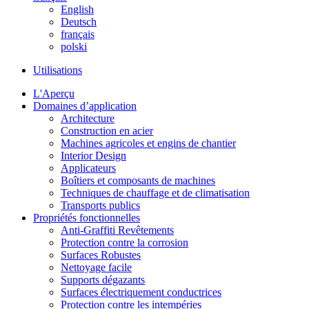
English
Deutsch
français
polski
Utilisations
L'Aperçu
Domaines d’application
Architecture
Construction en acier
Machines agricoles et engins de chantier
Interior Design
Applicateurs
Boîtiers et composants de machines
Techniques de chauffage et de climatisation
Transports publics
Propriétés fonctionnelles
Anti-Graffiti Revêtements
Protection contre la corrosion
Surfaces Robustes
Nettoyage facile
Supports dégazants
Surfaces électriquement conductrices
Protection contre les intempéries