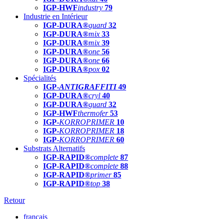
IGP-HWF
industry
79
Industrie en Intérieur
IGP-DURA®
guard
32
IGP-DURA®
mix
33
IGP-DURA®
mix
39
IGP-DURA®
one
56
IGP-DURA®
one
66
IGP-DURA®
pox
02
Spécialités
IGP-
ANTIGRAFFITI
49
IGP-DURA®
cryl
40
IGP-DURA®
guard
32
IGP-HWF
thermofer
53
IGP-
KORROPRIMER
10
IGP-
KORROPRIMER
18
IGP-
KORROPRIMER
60
Substrats Alternatifs
IGP-RAPID®
complete
87
IGP-RAPID®
complete
88
IGP-RAPID®
primer
85
IGP-RAPID®
top
38
Retour
français