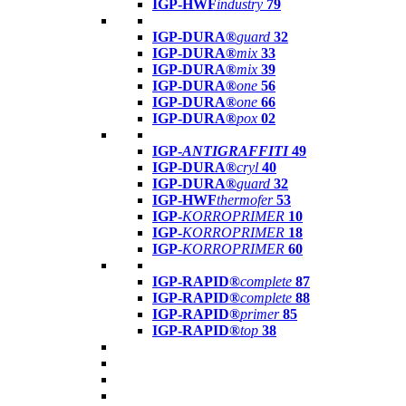
IGP-HWF
industry
79
IGP-DURA®
guard
32
IGP-DURA®
mix
33
IGP-DURA®
mix
39
IGP-DURA®
one
56
IGP-DURA®
one
66
IGP-DURA®
pox
02
IGP-
ANTIGRAFFITI
49
IGP-DURA®
cryl
40
IGP-DURA®
guard
32
IGP-HWF
thermofer
53
IGP-
KORROPRIMER
10
IGP-
KORROPRIMER
18
IGP-
KORROPRIMER
60
IGP-RAPID®
complete
87
IGP-RAPID®
complete
88
IGP-RAPID®
primer
85
IGP-RAPID®
top
38