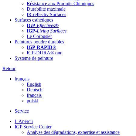
Résistance aux Produits Chimiques
Durabilité maximale
IR-reflectiv Surfaces
Surfaces esthétiques
IGP
-
Effectives®
IGP-
Living Surfaces
Le Corbusier
Peintures poudre durables
IGP-RAPID®
IGP-DURA® one
Systeme de peinture
Retour
français
English
Deutsch
français
polski
Service
L'Aperçu
IGP Service Center
Analyse des dégradations, expertise et assistance